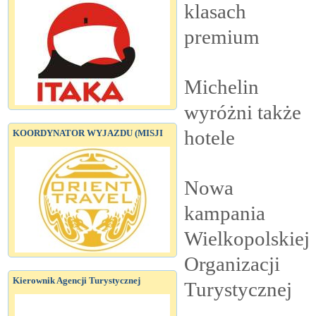
klasach
premium
Michelin
wyróżni także
hotele
KOORDYNATOR WYJAZDU (MISJI
Nowa
kampania
Wielkopolskiej
Organizacji
Kierownik Agencji Turystycznej
Turystycznej