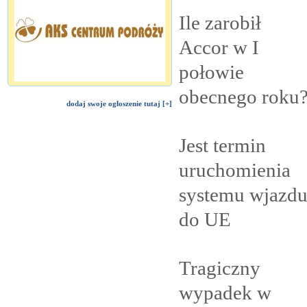
Ile zarobił
Accor w I
połowie
obecnego
roku
dodaj swoje ogłoszenie tutaj [+]
Jest termin
uruchomienia
systemu wjazd
do
UE
Tragiczny
wypadek w