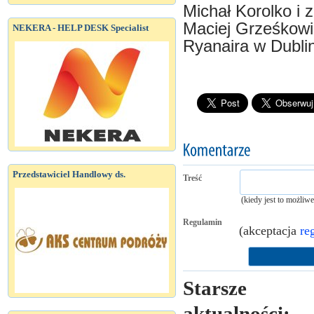
Michał Korolko i
Maciej Grześkowia
NEKERA - HELP DESK Specialist
Ryanaira w Dublin
Przedstawiciel Handlowy ds.
Treść
(kiedy jest to możliw
Regulamin
(akceptacja
re
Starsze
aktualności: