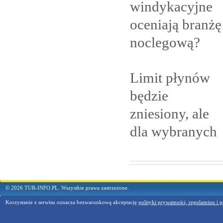
windykacyjne
oceniają branżę
noclegową?
Limit płynów
będzie
zniesiony, ale
dla
wybranych
© 2026 TUR-INFO.PL. Wszystkie prawa zastrzeżone.
Korzystanie z serwisu oznacza bezwarunkową akceptację
polityki prywatności, regulaminu i p