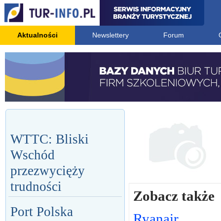
Aktualności
Newslettery
Forum
WTTC: Bliski
Wschód
przezwycięży
trudności
Zobacz także
Port Polska
Ryanair