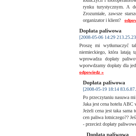
lotniczych i tooroperator
rynku turystycznym. A d
Zrozumiałe, zawsze starsz
organizator i klient?
odpow
Dopłata paliwowa
[2008-05-06 14:29 213.25.23
Proszę mi wytłumaczyć tak
niemieckiego, która latają 
wprowadza dopłaty paliw
wporwdzamy dopłaty dla jedn
odpowiedz »
Dopłata paliwowa
[2008-05-19 18:14 83.6.87.
Po przeczytaniu nasuwa mi s
Jaka jest cena hotelu ABC 
Jeżeli cena jest taka sama
cen paliwa lotniczego?? Jeś
- przecież dopłaty paliwowe
Dopłata paliwowa