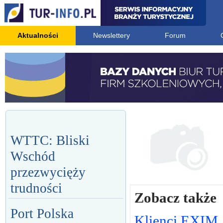
Aktualności
Newslettery
Forum
WTTC: Bliski
Wschód
przezwycięży
trudności
Zobacz także
Port Polska
Klienci EXIM