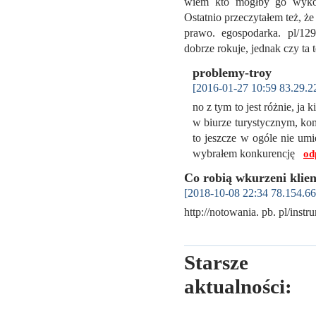
wiem kto mógłby go wykon
Ostatnio przeczytałem też, ż
prawo. egospodarka. pl/129
dobrze rokuje, jednak czy t
problemy-troy
[2016-01-27 10:59 83.29.2
no z tym to jest różnie, ja
w biurze turystycznym, kom
to jeszcze w ogóle nie umi
wybrałem konkurencję
od
Co robią wkurzeni klien
[2018-10-08 22:34 78.154.66
http://notowania. pb. pl/ins
Starsze
aktualności: