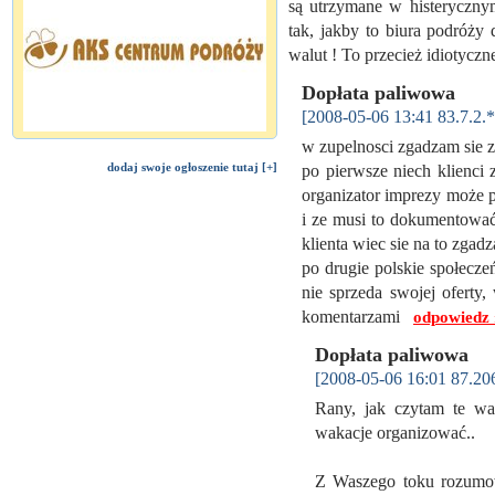
są utrzymane w histerycznym
tak, jakby to biura podróży
walut ! To przecież idiotyc
Dopłata paliwowa
[2008-05-06 13:41 83.7.2.*
w zupelnosci zgadzam sie 
dodaj swoje ogłoszenie tutaj [+]
po pierwsze niech klienci 
organizator imprezy może p
i ze musi to dokumentować
klienta wiec sie na to zgadz
po drugie polskie społecze
nie sprzeda swojej oferty,
komentarzami
odpowiedz 
Dopłata paliwowa
[2008-05-06 16:01 87.20
Rany, jak czytam te wa
wakacje organizować..
Z Waszego toku rozumow