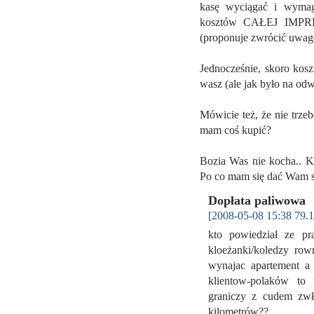
kasę wyciągać i wymag
kosztów CAŁEJ IMPREZY
(proponuje zwrócić uwagę
Jednocześnie, skoro kosz
wasz (ale jak było na odwr
Mówicie też, że nie trzeb
mam coś kupić?
Bozia Was nie kocha.. Ku
Po co mam się dać Wam
Dopłata paliwowa
[2008-05-08 15:38 79.1
kto powiedział ze pr
kloeżanki/koledzy row
wynajac apartement a
klientow-polaków to w
graniczy z cudem zwła
kilometrów??