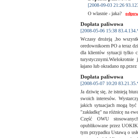
[2008-09-03 21:26 93.12
O wlasnie - jaka?
odpow
Dopłata paliwowa
[2008-05-06 15:38 83.4.134.
Wczasy drożeją ,bo wszyst
oredownikoem PO a teraz dzi
dla klientów sytuacji tylko 
turystycznymi.Wielokrotni
łajano lub okradano np.prz
Dopłata paliwowa
[2008-05-07 10:20 83.21.35.
Ja dziwię się, że istnieją bi
swoich interesów. Wystarc
jakich sytuacjach mogą być
"zakładkę" na różnicę na ewe
Część OWU stosowanych 
opublikowane przez UOKIK 
tym przypadku Ustawą o usług