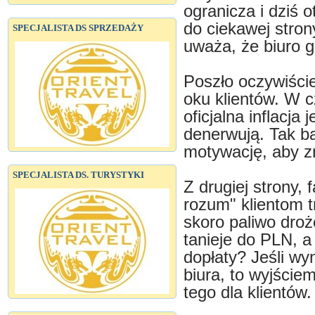
ogranicza i dziś 
do ciekawej stron
SPECJALISTA DS SPRZEDAŻY
uważa, że biuro 
Poszło oczywiście
oku klientów. W c
oficjalna inflacja
denerwują. Tak ba
motywację, aby z
SPECJALISTA DS. TURYSTYKI
Z drugiej strony, 
rozum" klientom t
skoro paliwo droż
tanieje do PLN, a
dopłaty? Jeśli w
biura, to wyjści
tego dla klientów.