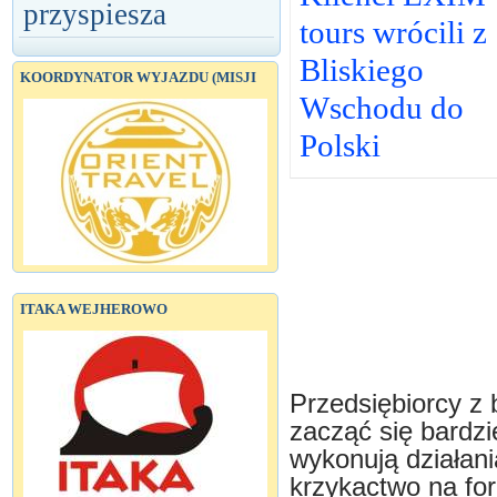
przyspiesza
tours wrócili z
Bliskiego
KOORDYNATOR WYJAZDU (MISJI
Wschodu do
Polski
ITAKA WEJHEROWO
Przedsiębiorcy z 
zacząć się bardzie
wykonują działan
krzykactwo na fora