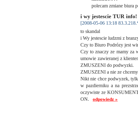
polecam zmiane biura 
i wy jestescie TUR info!
[2008-05-06 13:18 83.3.218.
to skandal
i Wy jestescie ludzmi z branz
Czy to Biuro Podrózy jest win
Czy to znaczy ze mamy za ws
umowie zawieranej z kliente
ZMUSZENI do podwyzki.
ZMUSZENI a nie ze chcemy
Nikt nie chce podwyzek, tylk
w pazdierniku a na prezstrz
oczywiste ze KONSUMENT a 
ON.
odpowiedz »