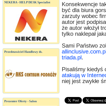
NEKERA - HELP DESK Specialist
Konsekwencje tak
być dla biura gor
zarzuty wobec fi
autor jest podpisa
że autor włożył tr
tylko naklepał ja
Sami Państwo zo
allinclusive.com.p
Przedstawiciel Handlowy ds.
triada.pl
.
Pisaliśmy kiedyś o
atakują w Internec
niej jest zwykłe ś
Prezenter Oferty - Salon