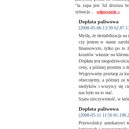
"ta zupa jest 3zl drozsza 
sytuacja ..
odpowiedz »
Dopłata paliwowa
[2008-05-06 13:39 62.87.1
Myślę, że destabilizacja na
czy jestem w stanie zarob
finansowym, tylko po to 
kosztów własnie na klient
Dopłata jest niegodziwości
ceny, a później prosimy o d
Wygrywamy przetarg za kasę
obiecujemy, a póżniej za 
medyków i wszyscy się ci
nas było na to stać.
Szara rzeczywistość, w kt
Dopłata paliwowa
[2008-05-11 11:50 81.190.
Przewoźnicy autokarowi t