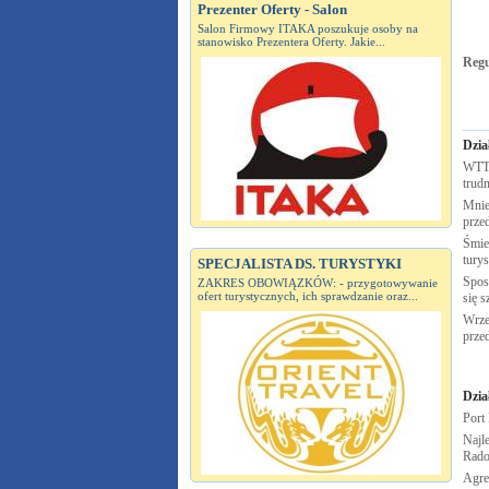
Prezenter Oferty - Salon
Salon Firmowy ITAKA poszukuje osoby na
stanowisko Prezentera Oferty. Jakie...
Reg
Dzia
WTTC
trudn
Mnie
prze
Śmie
tury
SPECJALISTA DS. TURYSTYKI
Spos
ZAKRES OBOWIĄZKÓW: - przygotowywanie
ofert turystycznych, ich sprawdzanie oraz...
się s
Wrze
prze
Dzia
Port
Najle
Rad
Agre