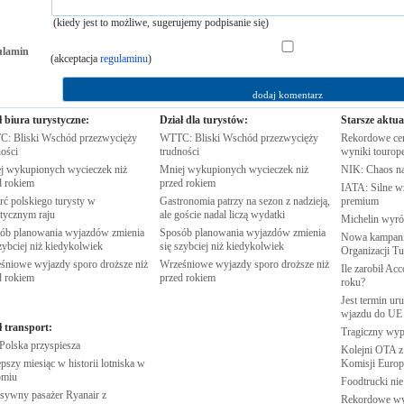
(kiedy jest to możliwe, sugerujemy podpisanie się)
ulamin
(akceptacja
regulaminu
)
ł biura turystyczne:
Dział dla turystów:
Starsze aktua
: Bliski Wschód przezwycięży
WTTC: Bliski Wschód przezwycięży
Rekordowe cen
ości
trudności
wyniki
tourop
j wykupionych wycieczek niż
Mniej wykupionych wycieczek niż
NIK: Chaos n
d
rokiem
przed
rokiem
IATA: Silne w
rć polskiego turysty w
Gastronomia patrzy na sezon z nadzieją,
premium
stycznym
raju
ale goście nadal liczą
wydatki
Michelin wyró
ób planowania wyjazdów zmienia
Sposób planowania wyjazdów zmienia
Nowa kampania
zybciej niż
kiedykolwiek
się szybciej niż
kiedykolwiek
Organizacji
Tu
śniowe wyjazdy sporo droższe niż
Wrześniowe wyjazdy sporo droższe niż
Ile zarobił Ac
d
rokiem
przed
rokiem
roku?
Jest termin ur
wjazdu do
UE
ł transport:
Tragiczny wy
 Polska
przyspiesza
Kolejni OTA z
pszy miesiąc w historii lotniska w
Komisji
Europe
omiu
Foodtrucki ni
sywny pasażer Ryanair z
Rekordowe w