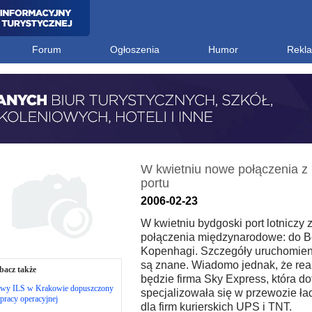
Forum
Ogłoszenia
Humor
Rekl
W kwietniu nowe połączenia z
portu
2006-02-23
W kwietniu bydgoski port lotniczy
połączenia międzynarodowe: do Be
Kopenhagi. Szczegóły uruchomien
są znane. Wiadomo jednak, że rea
bacz także
będzie firma Sky Express, która d
wy ILS w Krakowie dopuszczony
specjalizowała się w przewozie ł
pracy operacyjnej
dla firm kurierskich UPS i TNT.