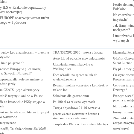
kiem
Festiwale muzy
 ILS w Krakowie dopuszczony
Polaków
racy
operacyjnej
Na co trzeba u
EUROPE obserwuje wzrost ruchu
turystach?
iczego w I
półroczu
Jak firmy wind
noclegową?
Limit płynów b
wybranych
ownicy Lot-u zamieszani w przemyt
TRANSEXPO 2005 - nowa odsłona
Mazurska Pętla
otyków
Aero Lloyd ogłosiło niewypłacalność
Gdańsk Conven
 linie połączone?
Silent Auction
Ułatwienia komunikacyjne w
rzostwa Europy w piłce nożnej
Wielkopolsce
Fly.pl - nowy 
 w Szwecji i Norwegii?
Dwa ośrodki na sprzedaż lub do
Cieszyn: otwa
wprowadziło kolejne zmiany w
wydzierżawienia
Protestantyzm
adzie jazdy
Ryanair: można korzystać z komórek w
Centrum turyst
em CEATS i jego alternatywy
trakcie lotu
Dzierzgoń
złość turystyki online w Polsce
Szkolenia dla gastronomii
Francja: wszed
palenia w miej
ób na katowickie PKSy stojące w
Po 100 zł za seks na wydmach
ach
biuro polonia t
Turcja objazdowa 01-16 wrzesnia
toś może wie coś o biurze turystyki
formy promocji
przemyslenia zwiazane z branza i
 w warszawie
studiami z nia zwiazanymi
Zimowisko,zim
 turystyczne
zorganizowyn
Tropikalna Plaża w Karczmie u Macieja
nci!!!, To obóz własnie dla Was!!!,
szaveltravel
ria