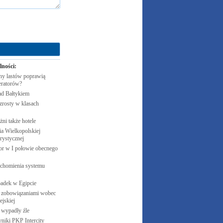
lności:
y lastów poprawią
eratorów?
ad
Bałtykiem
zrosty w klasach
żni także
hotele
 Wielkopolskiej
rystycznej
cor w I połowie obecnego
uchomienia systemu
padek w
Egipcie
 zobowiązaniami wobec
jskiej
e wypadły
źle
yniki PKP
Intercity