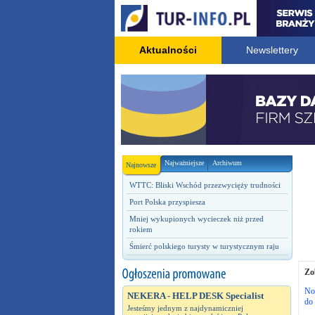
Aktualności
Newslettery
Najważniejsze
Archiwum
Najnowsze
WTTC: Bliski Wschód przezwycięży trudności
Port Polska przyspiesza
Mniej wykupionych wycieczek niż przed
rokiem
Śmierć polskiego turysty w turystycznym raju
Zo
No
NEKERA - HELP DESK Specialist
do 
Jesteśmy jednym z najdynamiczniej