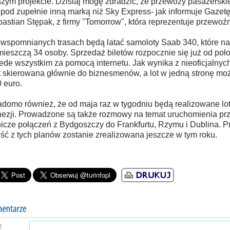
zym projekcie. Dzisiaj mogę zdradzić, że przewozy pasażersk
 pod zupełnie inną marką niż Sky Express- jak informuje Gazet
astian Stępak, z firmy "Tomorrow", która reprezentuje przewoźn
wspomnianych trasach będą latać samoloty Saab 340, które na
ieszczą 34 osoby. Sprzedaż biletów rozpocznie się już od poł
ede wszystkim za pomocą internetu. Jak wynika z nieoficjalnych
t skierowana głównie do biznesmenów, a lot w jedną stronę mo
 euro.
domo również, że od maja raz w tygodniu będą realizowane lot
ezji. Prowadzone są także rozmowy na temat uruchomienia prze
nicze połączeń z Bydgoszczy do Frankfurtu, Rzymu i Dublina.
ść z tych planów zostanie zrealizowana jeszcze w tym roku.
ć