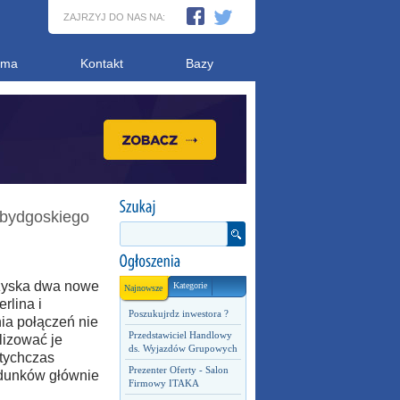
ZAJRZYJ DO NAS NA:
ama
Kontakt
Bazy
 bydgoskiego
 zyska dwa nowe
Kategorie
Najnowsze
rlina i
Poszukujrdz inwestora ?
ia połączeń nie
Przedstawiciel Handlowy
lizować je
ds. Wyjazdów Grupowych
otychczas
Prezenter Oferty - Salon
adunków głównie
Firmowy ITAKA