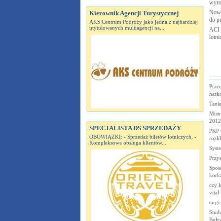
wyro
Nowy
Kierownik Agencji Turystycznej
do p
AKS Centrum Podróży jako jedna z najbardziej
utytułowanych multiagencji na...
ACI 
lotn
Prac
nark
Tanie
Mist
2012
SPECJALISTA DS SPRZEDAŻY
PKP 
OBOWIĄZKI: - Sprzedaż biletów lotniczych, -
rozkł
Kompleksowa obsługa klientów...
Syst
Przys
Spos
kork
czy k
vital
targi
Stude
Bułga