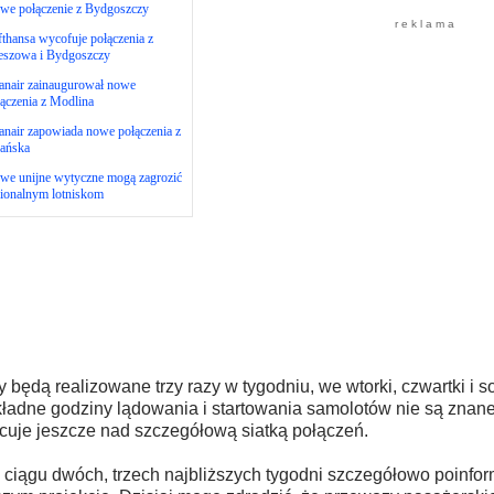
we połączenie z Bydgoszczy
r e k l a m a
thansa wycofuje połączenia z
eszowa i Bydgoszczy
anair zainaugurował nowe
ączenia z Modlina
nair zapowiada nowe połączenia z
ańska
we unijne wytyczne mogą zagrozić
gionalnym lotniskom
y będą realizowane trzy razy w tygodniu, we wtorki, czwartki i s
ładne godziny lądowania i startowania samolotów nie są znan
cuje jeszcze nad szczegółową siatką połączeń.
 ciągu dwóch, trzech najbliższych tygodni szczegółowo poinfo