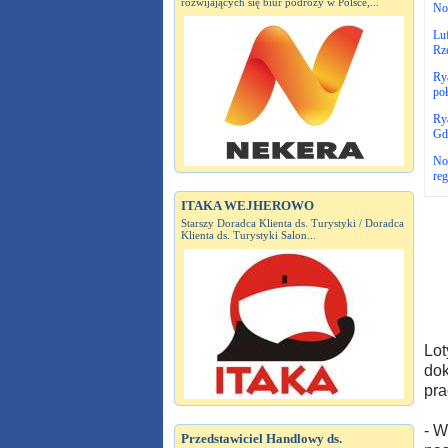
rozwijających się biur podróży w Polsce,...
No
Luf
Rz
Ry
poł
Rya
Gd
No
re
ITAKA WEJHEROWO
Starszy Doradca Klienta ds. Turystyki / Doradca
Klienta ds. Turystyki Salon...
Lot
dok
pra
- W
Przedstawiciel Handlowy ds.