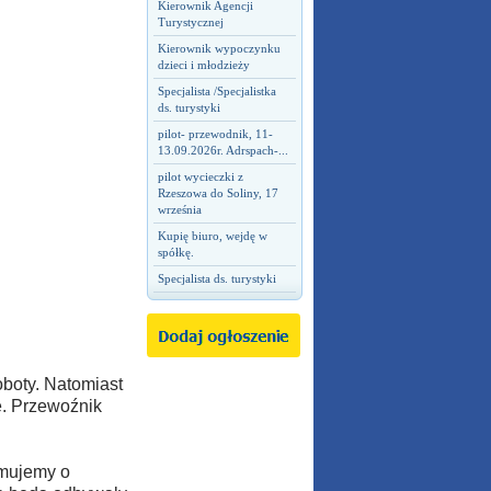
Kierownik Agencji
Turystycznej
Kierownik wypoczynku
dzieci i młodzieży
Specjalista /Specjalistka
ds. turystyki
pilot- przewodnik, 11-
13.09.2026r. Adrspach-...
pilot wycieczki z
Rzeszowa do Soliny, 17
września
Kupię biuro, wejdę w
spółkę.
Specjalista ds. turystyki
oboty. Natomiast
e. Przewoźnik
rmujemy o