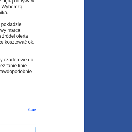
ie będą odbywały
ę Wyborczą,
ika.
 pokładzie
owy marca,
 źródeł oferta
że kosztować ok.
y czarterowe do
z tanie linie
 Prawdopodobnie
Share