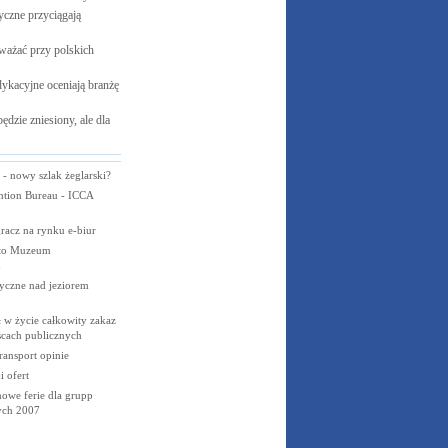
czne przyciągają
ważać przy polskich
ykacyjne oceniają branżę
ędzie zniesiony, ale dla
 - nowy szlak żeglarski?
tion Bureau - ICCA
gracz na rynku e-biur
rto Muzeum
u
yczne nad jeziorem
ł w życie całkowity zakaz
scach publicznych
ransport opinie
 ofert
owe ferie dla grupp
ych 2007