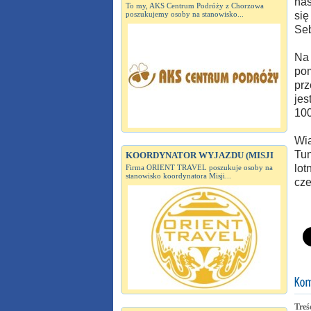
nas
To my, AKS Centrum Podróży z Chorzowa
poszukujemy osoby na stanowisko...
się
Seb
Na 
pom
prz
jes
100
Wia
Tun
KOORDYNATOR WYJAZDU (MISJI
lot
Firma ORIENT TRAVEL poszukuje osoby na
stanowisko koordynatora Misji...
cze
Treś