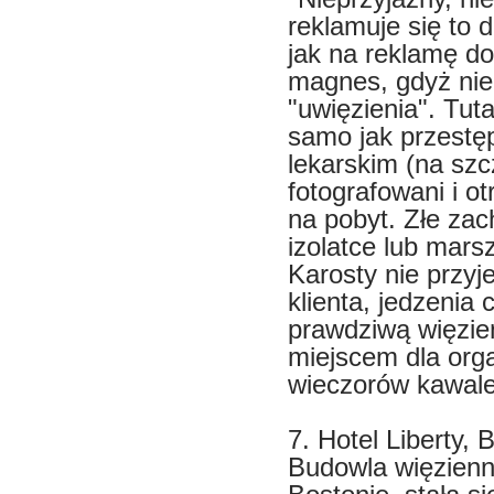
reklamuje się to
jak na reklamę dob
magnes, gdyż nie
"uwięzienia". Tuta
samo jak przestę
lekarskim (na szc
fotografowani i o
na pobyt. Złe za
izolatce lub mar
Karosty nie przyj
klienta, jedzenia 
prawdziwą więzie
miejscem dla orga
wieczorów kawale
7. Hotel Liberty,
Budowla więzienna