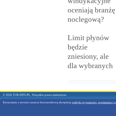
windykacyjne
oceniają branżę
noclegową?
Limit płynów
będzie
zniesiony, ale
dla
wybranych
© 2026 TUR-INFO.PL. Wszystkie prawa zastrzeżone.
Korzystanie z serwisu oznacza bezwarunkową akceptację
polityki prywatności, regulaminu i p