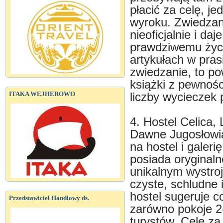
płacić za celę, j
wyroku. Zwiedzan
nieoficjalnie i da
prawdziwemu życi
artykułach w pras
zwiedzanie, to p
książki z pewnoś
ITAKA WEJHEROWO
liczby wycieczek 
4. Hostel Celica,
Dawne Jugosłowia
na hostel i galeri
posiada oryginal
unikalnym wystro
czyste, schludne 
hostel sugeruje 
Przedstawiciel Handlowy ds.
zarówno pokoje 2-
turystów. Cele za