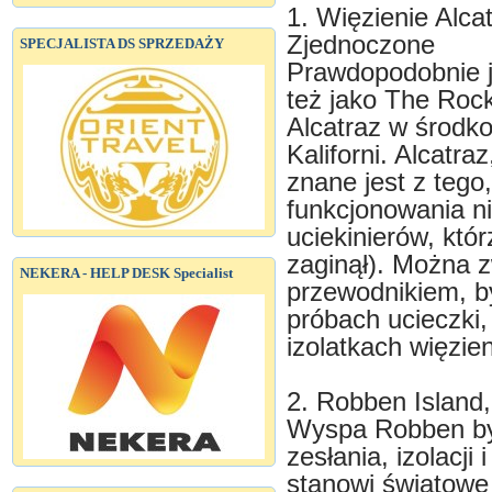
1. Więzienie Alca
Zjednoczone
SPECJALISTA DS SPRZEDAŻY
Prawdopodobnie j
też jako The Rock
Alcatraz w środko
Kaliforni. Alcatra
znane jest z tego,
funkcjonowania ni
uciekinierów, któr
zaginął). Można z
NEKERA - HELP DESK Specialist
przewodnikiem, b
próbach ucieczki
izolatkach więzie
2. Robben Island
Wyspa Robben by
zesłania, izolacji
stanowi światowe