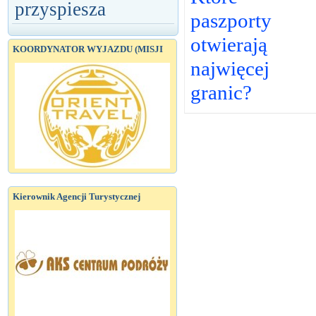
przyspiesza
paszporty
otwierają
KOORDYNATOR WYJAZDU (MISJI
najwięcej
granic?
Kierownik Agencji Turystycznej