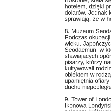
Bostonie, stała s
hotelem, dzięki p
dolarów. Jednak k
sprawiają, że w h
8. Muzeum Seoda
Podczas okupacji 
wieku, Japończyc
Seodaemun, w któ
stawiających opór
pisarzy, którzy na
kultywowali rodzi
obiektem w rodza
upamiętnia ofiary
duchu niepodległe
9. Tower of Londo
Ikonowa Londyńsk