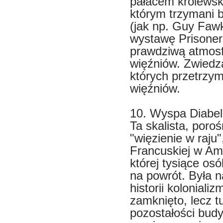
pałacem królewski
którym trzymani b
(jak np. Guy Faw
wystawę Prisoner
prawdziwą atmosf
więźniów. Zwiedz
których przetrzy
więźniów.
10. Wyspa Diabel
Ta skalista, poro
"więzienie w raju"
Francuskiej w Ame
której tysiące osó
na powrót. Była n
historii kolonial
zamknięto, lecz t
pozostałości budy