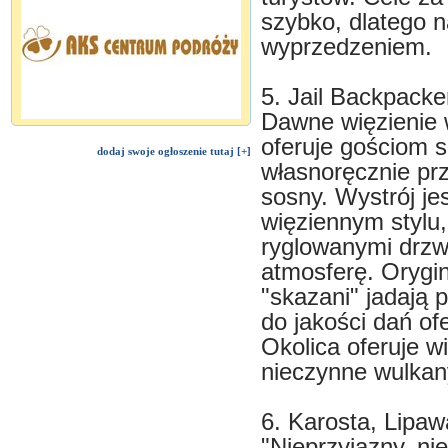
szybko, dlatego n
wyprzedzeniem.
5. Jail Backpacke
Dawne więzienie w
oferuje gościom 
dodaj swoje ogłoszenie tutaj [+]
własnoręcznie prz
sosny. Wystrój j
więziennym stylu,
ryglowanymi drzw
atmosferę. Orygin
"skazani" jadają 
do jakości dań of
Okolica oferuje w
nieczynne wulkany,
6. Karosta, Lipaw
"Nieprzyjazny, ni