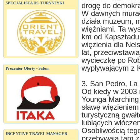
SPECJALISTA DS. TURYSTYKI
drogę do demokrac
W dawnych murach
działa muzeum, m
więźniami. Ta wy
km od Kapsztadu
więzienia dla Nels
lat, przeciwstawi
wycieczkę po Rob
wypływającym z 
Prezenter Oferty - Salon
3. San Pedro, La 
Od kiedy w 2003 
Younga Marching 
sławę więzieniem
turystyczną gwał
lubiących włóczen
Osobliwością tego
INCENTIVE TRAVEL MANAGER
przebywają tam z