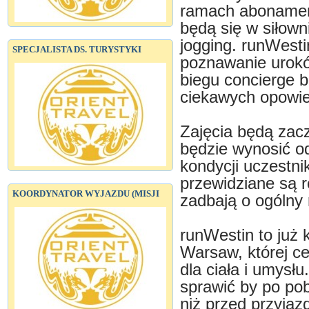
ramach abonament
będą się w siłown
jogging. runWestin
SPECJALISTA DS. TURYSTYKI
poznawanie urokó
biegu concierge b
ciekawych opowie
Zajęcia będą zacz
będzie wynosić o
kondycji uczestn
przewidziane są r
KOORDYNATOR WYJAZDU (MISJI
zadbają o ogólny 
runWestin to już 
Warsaw, której ce
dla ciała i umysł
sprawić by po poby
niż przed przyjaz