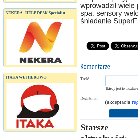
wprowadził wiele
spa, sensory welc
NEKERA - HELP DESK Specialist
śniadanie Super
ITAKA WEJHEROWO
Treść
(kiedy jest to możliw
Regulamin
(akceptacja
re
Starsze