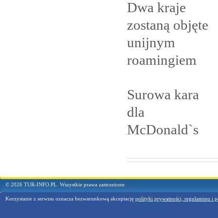
Dwa kraje
zostaną objęte
unijnym
roamingiem
Surowa kara
dla
McDonald`s
© 2026 TUR-INFO.PL. Wszystkie prawa zastrzeżone.
Korzystanie z serwisu oznacza bezwarunkową akceptację
polityki prywatności, regulaminu i p