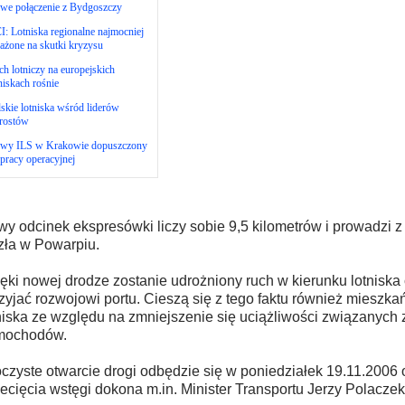
we połączenie z Bydgoszczy
: Lotniska regionalne najmocniej
ażone na skutki kryzysu
h lotniczy na europejskich
niskach rośnie
skie lotniska wśród liderów
rostów
wy ILS w Krakowie dopuszczony
pracy operacyjnej
y odcinek ekspresówki liczy sobie 9,5 kilometrów i prowadzi z
ła w Powarpiu.
ęki nowej drodze zostanie udrożniony ruch w kierunku lotniska
zyjać rozwojowi portu. Cieszą się z tego faktu również mieszk
niska ze względu na zmniejszenie się uciążliwości związanych
mochodów.
czyste otwarcie drogi odbędzie się w poniedziałek 19.11.2006 
ecięcia wstęgi dokona m.in. Minister Transportu Jerzy Polaczek