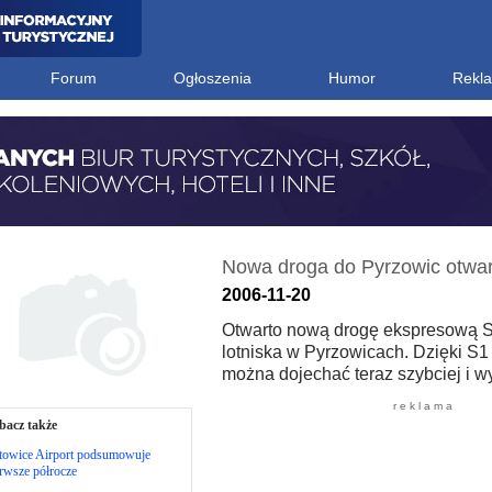
Forum
Ogłoszenia
Humor
Rekl
Nowa droga do Pyrzowic otwar
2006-11-20
Otwarto nową drogę ekspresową S
lotniska w Pyrzowicach. Dzięki S1 
można dojechać teraz szybciej i w
r e k l a m a
bacz także
towice Airport podsumowuje
rwsze półrocze