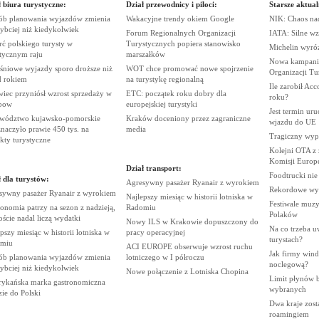
 biura turystyczne:
Dział przewodnicy i piloci:
Starsze aktual
ób planowania wyjazdów zmienia
Wakacyjne trendy okiem
Google
NIK: Chaos n
zybciej niż
kiedykolwiek
Forum Regionalnych Organizacji
IATA: Silne wz
ć polskiego turysty w
Turystycznych popiera stanowisko
Michelin wyró
stycznym
raju
marszałków
Nowa kampania
śniowe wyjazdy sporo droższe niż
WOT chce promować nowe spojrzenie
Organizacji
Tu
d
rokiem
na turystykę
regionalną
Ile zarobił Ac
iec przyniósł wzrost sprzedaży w
ETC: początek roku dobry dla
roku?
bow
europejskiej
turystyki
Jest termin ur
wództwo kujawsko-pomorskie
Kraków doceniony przez zagraniczne
wjazdu do
UE
naczyło prawie 450 tys. na
media
Tragiczny wy
ekty
turystyczne
Kolejni OTA z
Komisji
Europe
Dział transport:
Foodtrucki ni
 dla turystów:
Agresywny pasażer Ryanair z
wyrokiem
Rekordowe wy
sywny pasażer Ryanair z
wyrokiem
Najlepszy miesiąc w historii lotniska w
Festiwale muzy
onomia patrzy na sezon z nadzieją,
Radomiu
Polaków
oście nadal liczą
wydatki
Nowy ILS w Krakowie dopuszczony do
Na co trzeba u
pszy miesiąc w historii lotniska w
pracy
operacyjnej
turystach?
miu
ACI EUROPE obserwuje wzrost ruchu
Jak firmy wind
ób planowania wyjazdów zmienia
lotniczego w I
półroczu
noclegową?
zybciej niż
kiedykolwiek
Nowe połączenie z Lotniska
Chopina
Limit płynów bę
ykańska marka gastronomiczna
wybranych
zie do
Polski
Dwa kraje zost
roamingiem