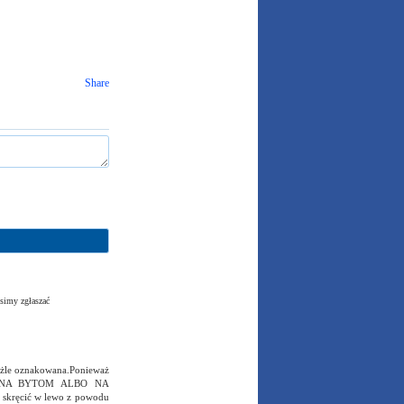
Share
simy zgłaszać
t żle oznakowana.Ponieważ
HAĆ NA BYTOM ALBO NA
a skręcić w lewo z powodu