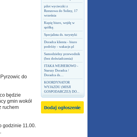
pilot wycieczki z
Rzeszowa do Soliny, 17
września
Kupię biuro, wejdę w
spółkę.
Specjalista ds. turystyki
Doradca klienta - biuro
podróży - wakacje.pl
Samodzielny przewodnik
(bez doświadczenia)
ITAKA WEJHEROWO -
Starszy Doradca /
Doradca ds....
 Pyrzowic do
KOORDYNATOR
WYJAZDU (MISJI
GOSPODARCZEJ) DO...
 co będzie
ańcy gmin wokół
 z ruchem
o godzinie 11.00.
.