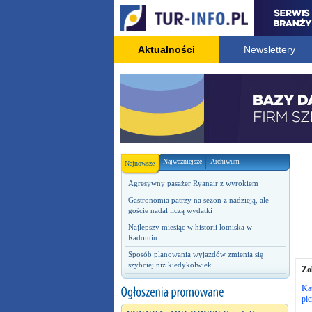
Aktualności
Newslettery
Najważniejsze
Archiwum
Najnowsze
Agresywny pasażer Ryanair z wyrokiem
Gastronomia patrzy na sezon z nadzieją, ale
goście nadal liczą wydatki
Najlepszy miesiąc w historii lotniska w
Radomiu
Sposób planowania wyjazdów zmienia się
szybciej niż kiedykolwiek
Zo
Ka
pie