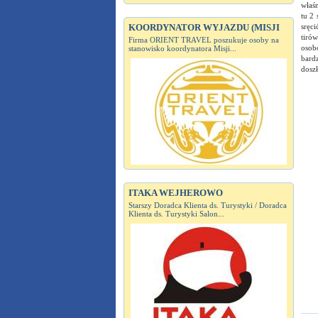
właśn
tu 2 
KOORDYNATOR WYJAZDU (MISJI
sręc
tirów
Firma ORIENT TRAVEL poszukuje osoby na
osob
stanowisko koordynatora Misji...
bardz
doszł
ITAKA WEJHEROWO
Starszy Doradca Klienta ds. Turystyki / Doradca
Klienta ds. Turystyki Salon...