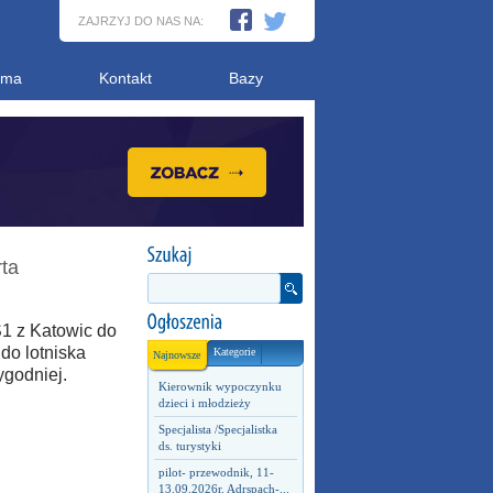
ZAJRZYJ DO NAS NA:
ama
Kontakt
Bazy
ta
1 z Katowic do
do lotniska
Kategorie
Najnowsze
ygodniej.
Kierownik wypoczynku
dzieci i młodzieży
Specjalista /Specjalistka
ds. turystyki
pilot- przewodnik, 11-
13.09.2026r. Adrspach-...