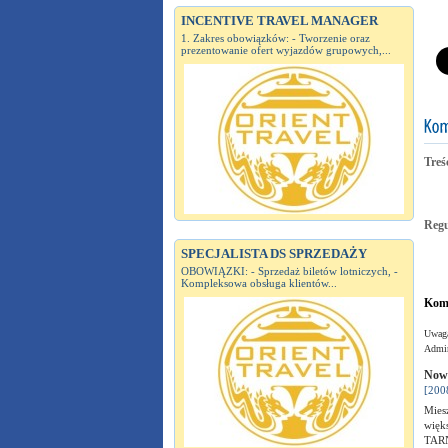
INCENTIVE TRAVEL MANAGER
1. Zakres obowiązków: - Tworzenie oraz
prezentowanie ofert wyjazdów grupowych,...
Treś
Reg
SPECJALISTA DS SPRZEDAŻY
OBOWIĄZKI: - Sprzedaż biletów lotniczych, -
Kompleksowa obsługa klientów...
Kome
Uwaga
Admin
Nową
[200
Miesz
wię
TARN