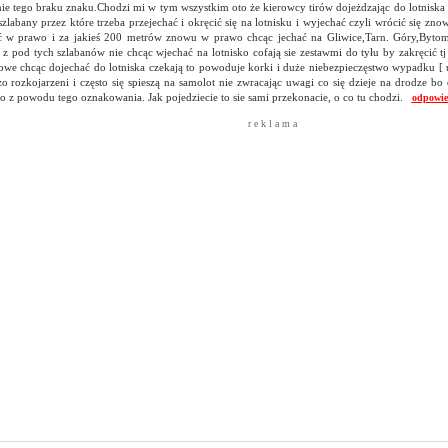
ie tego braku znaku.Chodzi mi w tym wszystkim oto że kierowcy tirów dojeżdzając do lotniska s
szlabany przez które trzeba przejechać i okręcić się na lotnisku i wyjechać czyli wrócić się zno
ić w prawo i za jakieś 200 metrów znowu w prawo chcąc jechać na Gliwice,Tarn. Góry,Bytom 
 z pod tych szlabanów nie chcąc wjechać na lotnisko cofają sie zestawmi do tyłu by zakręcić t
owe chcąc dojechać do lotniska czekają to powoduje korki i duże niebezpieczęstwo wypadku [ u
o rozkojarzeni i często się spieszą na samolot nie zwracając uwagi co się dzieje na drodze bo
o z powodu tego oznakowania. Jak pojedziecie to sie sami przekonacie, o co tu chodzi.
odpowie
r e k l a m a