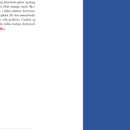
ą zdziwieni gdzie są,stoją
wu 2km mijając stacje Bp i
i dalej.właśnie kierowcy
j jakieś 30 met.samoćhody
 celu podróży ] ludzie są
 do kilku kolizji drobnych
dz »