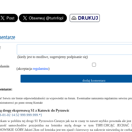
ć
(kiedy jest to możliwe, sugerujemy podpisanie się)
ulamin
(akceptacja
regulaminu
)
ntarze:
! Serwis nie bierze odpowiedzialności za wypowiedzi na forum. Ewentualne naruszenia regulaminu serwisu pro
istratorowi po przez stronę Kontakt
 drogę ekspresową S1 z Katowic do Pyrzowic
8-01-02 14:52 999.999.999.*]
kam w pobliżu tej drogi S1 Pyrzowice-Cieszyn jak na te czasy to nawet szybko powstała ale jes
kszość samochodów przyjeżdza na lotnisko mylą droge w tym TIRY.CHCĄC JEC
OWSKIE GÓRY.Jakieś 2km od lotniska jest ten zjazd i kierowcy na zakrecie niewiedzą że czeb