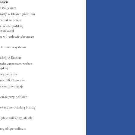
ności:
ad
Bałtykiem
rosty w klasach
premium
żni także
hotele
 Wielkopolskiej
rystycznej
cor w I połowie obecnego
uchomienia systemu
padek w
Egipcie
 zobowiązaniami wobec
jskiej
e wypadły
źle
niki PKP
Intercity
czne przyciągają
ważać przy polskich
ykacyjne oceniają branżę
dzie zniesiony, ale dla
aną objęte unijnym