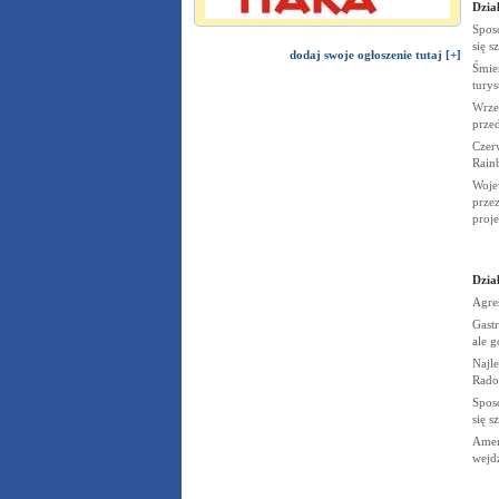
Dział
Spos
się s
dodaj swoje ogłoszenie tutaj [+]
Śmier
tury
Wrze
prze
Czerw
Rain
Woje
przez
proj
Dział
Agre
Gastr
ale g
Najle
Rado
Spos
się s
Amer
wejd