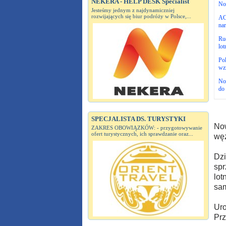
NEKERA - HELP DESK Specialist
No
Jesteśmy jednym z najdynamiczniej
rozwijających się biur podróży w Polsce,...
ACI
nar
Ruc
lot
Pol
wz
No
do 
SPECJALISTA DS. TURYSTYKI
Now
ZAKRES OBOWIĄZKÓW: - przygotowywanie
ofert turystycznych, ich sprawdzanie oraz...
węz
Dzi
spr
lot
sa
Uro
Prz