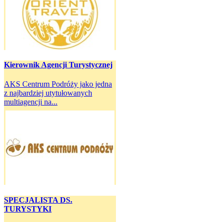
Kierownik Agencji Turystycznej
AKS Centrum Podróży jako jedna
z najbardziej utytułowanych
multiagencji na...
SPECJALISTA DS.
TURYSTYKI