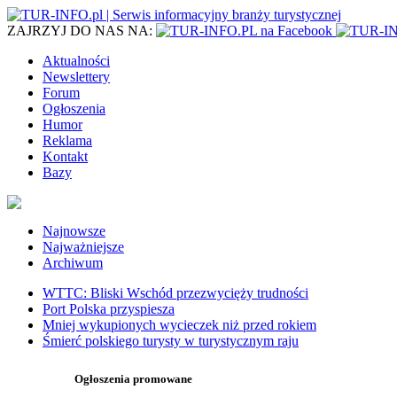
ZAJRZYJ DO NAS NA:
Aktualności
Newslettery
Forum
Ogłoszenia
Humor
Reklama
Kontakt
Bazy
Najnowsze
Najważniejsze
Archiwum
WTTC: Bliski Wschód przezwycięży trudności
Port Polska przyspiesza
Mniej wykupionych wycieczek niż przed rokiem
Śmierć polskiego turysty w turystycznym raju
Ogłoszenia promowane