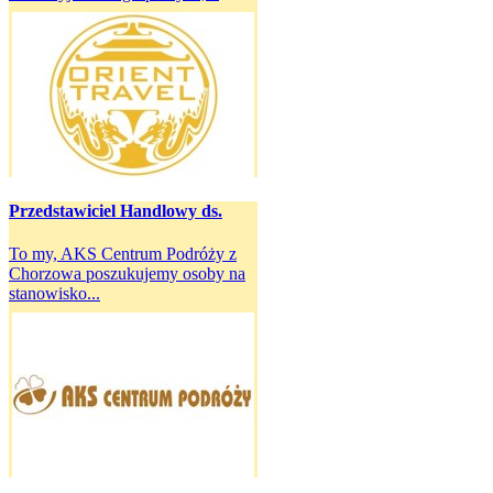
Przedstawiciel Handlowy ds.
To my, AKS Centrum Podróży z
Chorzowa poszukujemy osoby na
stanowisko...