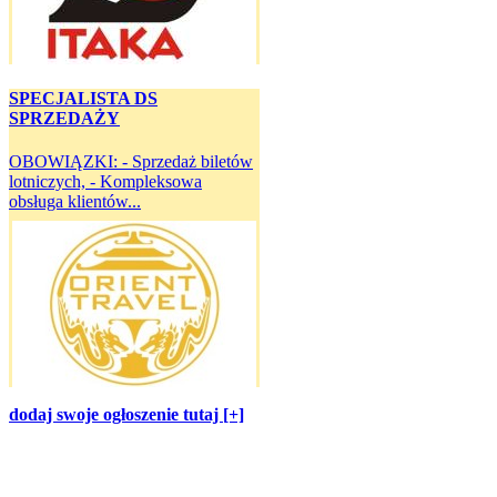
SPECJALISTA DS
SPRZEDAŻY
OBOWIĄZKI: - Sprzedaż biletów
lotniczych, - Kompleksowa
obsługa klientów...
dodaj swoje ogłoszenie tutaj [+]