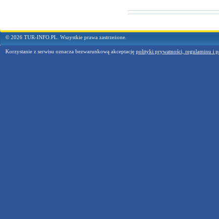
© 2026 TUR-INFO.PL. Wszystkie prawa zastrzeżone.
Korzystanie z serwisu oznacza bezwarunkową akceptację
polityki prywatności, regulaminu i p