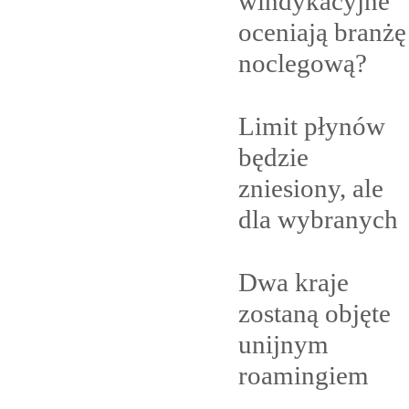
windykacyjne
oceniają branżę
noclegową?
Limit płynów
będzie
zniesiony, ale
dla
wybranych
Dwa kraje
zostaną objęte
unijnym
roamingiem