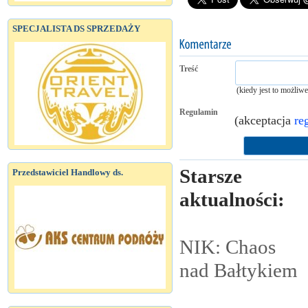
SPECJALISTA DS SPRZEDAŻY
Treść
(kiedy jest to możliw
Regulamin
(akceptacja
re
Starsze
Przedstawiciel Handlowy ds.
aktualności:
NIK: Chaos
nad
Bałtykiem