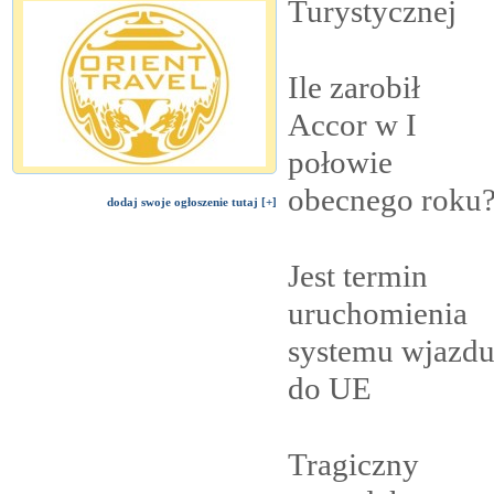
Turystycznej
Ile zarobił
Accor w I
połowie
obecnego
roku
dodaj swoje ogłoszenie tutaj [+]
Jest termin
uruchomienia
systemu wjazd
do
UE
Tragiczny