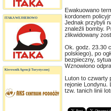
Ewakuowano termi
kordonem policyj
ITAKA WEJHEROWO
Jednak przybyli na
znaleźli bomby. P
zlikwidowany zos
Ok. godz. 23.30 
polskiego), po ogł
bezpieczny, sytu
Wznowiono odpraw
Kierownik Agencji Turystycznej
Luton to czwarty 
rejonie Londynu. 
tzw. tanich linii lo