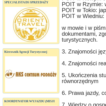
SPECJALISTA DS SPRZEDAŻY
POIT w Rzymie: w
POIT w Tokio: ja
POIT w Wiedniu: 
w mowie i w piśm
dokumentami, zgo
turystycznych.
3. Znajomości jęz
Kierownik Agencji Turystycznej
4. Znajomości rea
5. Ukończenia st
równorzędnym
6. Prawa jazdy, co
KOORDYNATOR WYJAZDU (MISJI
7. Wiedzy o gospo