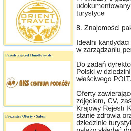
udokumentowanym
turystyce
8. Znajomości pak
Idealni kandydac
w zarządzaniu pe
Przedstawiciel Handlowy ds.
Do zadań dyrekto
Polski w dziedzini
właściwego POIT
Oferty zawierają
zdjęciem, CV, zaś
Krajowy Rejestr 
stanie zdrowia or
Prezenter Oferty - Salon
dziedzinie turyst
należy składać do