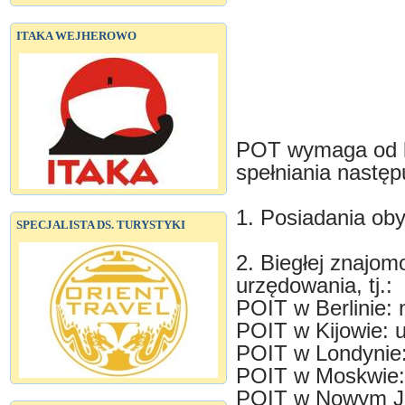
ITAKA WEJHEROWO
POT wymaga od k
spełniania nastę
1. Posiadania ob
SPECJALISTA DS. TURYSTYKI
2. Biegłej znajom
urzędowania, tj.:
POIT w Berlinie: 
POIT w Kijowie: u
POIT w Londynie:
POIT w Moskwie: 
POIT w Nowym Jor