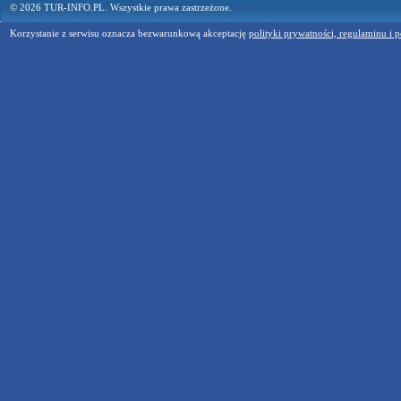
© 2026 TUR-INFO.PL. Wszystkie prawa zastrzeżone.
Korzystanie z serwisu oznacza bezwarunkową akceptację
polityki prywatności, regulaminu i p