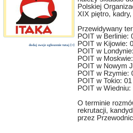
Polskiej Organizac
XIX piętro, kadry
Przewidywany ter
POIT w Berlinie: 
POIT w Kijowie: 
dodaj swoje ogłoszenie tutaj [+]
POIT w Londynie: 
POIT w Moskwie: 
POIT w Nowym Jo
POIT w Rzymie: 0
POIT w Tokio: 01
POIT w Wiedniu: 
O terminie rozmów
rekrutacji, kandy
przez Przewodnic