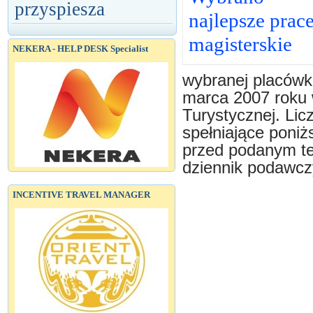
przyspiesza
najlepsze prac
magisterskie
NEKERA - HELP DESK Specialist
wybranej placówki
marca 2007 roku w
Turystycznej. Lic
spełniające poni
przed podanym te
dziennik podawcz
INCENTIVE TRAVEL MANAGER