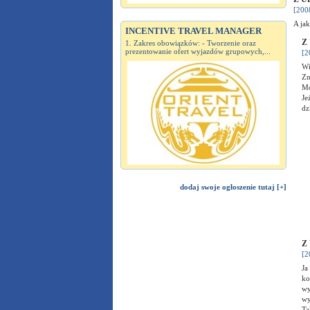
[200
A ja
INCENTIVE TRAVEL MANAGER
Z 
1. Zakres obowiązków: - Tworzenie oraz
prezentowanie ofert wyjazdów grupowych,...
[2
Wi
Zn
Mo
Je
dz
dodaj swoje ogłoszenie tutaj [+]
Z 
[2
Ja
ko
wy
wy
Ta