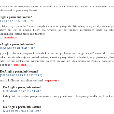
! Serwis nie bierze odpowiedzialności za wypowiedzi na forum. Ewentualne naruszenia regulaminu serwisu pro
istratorowi po przez stronę Kontakt
nglii z psem, lub kotem?
8-01-02 12:27 82.160.51.*]
 lat jeżdzę z psem do Niemiec i nigdy nie miał on paszportu. Nie zdarzyło się też aby ktoś na 
ezbny on jest na pewno kiedy psa wywozi sie do fundacji niemieckich bądź do schro
idualnych jeszcze mi sie nie zdarzyło.
na
odpowiedz »
 Anglii z psem, lub kotem?
008-01-02 13:48 86.41.158.*]
y jak juz pies ma paszport i badania krwi to bez problemu mozna go wwieźć autem do Irlandi
tokarowe nie zabierają na pokład zwierząt nawet z paszportem i badaniami, więc pozostaje tylko 
zyko, że nie zostaniemy wpuszczeni do tych krajów lub ktoś zażada na granicy dodatkow
odobnego?
odpowiedz »
Do Anglii z psem, lub kotem?
[2008-01-03 09:15 212.122.223.*]
A co z królikami, czy chomiczkami?
odpowiedz »
Do Anglii z psem, lub kotem?
[2008-02-05 12:47 212.14.20.*]
każdą ilośc można bez paszportu nawet szczury piwniczne.....Paszport tylko dla psa, kota i tc
»
Do Anglii z psem, lub kotem?
[2008-05-03 17:03 81.96.150.*]