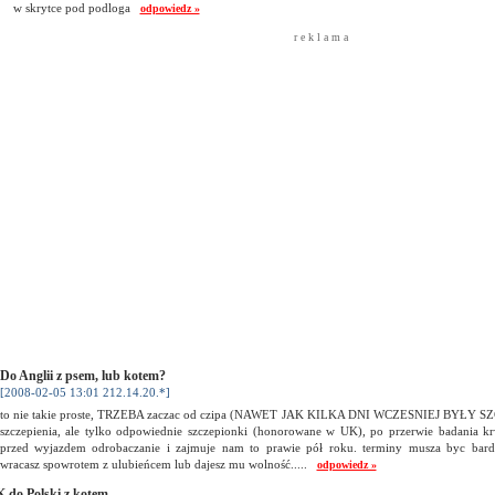
w skrytce pod podloga
odpowiedz »
r e k l a m a
Do Anglii z psem, lub kotem?
[2008-02-05 13:01 212.14.20.*]
to nie takie proste, TRZEBA zaczac od czipa (NAWET JAK KILKA DNI WCZESNIEJ BYŁY SZ
szczepienia, ale tylko odpowiednie szczepionki (honorowane w UK), po przerwie badania k
przed wyjazdem odrobaczanie i zajmuje nam to prawie pół roku. terminy musza byc bard
wracasz spowrotem z ulubieńcem lub dajesz mu wolność.....
odpowiedz »
 do Polski z kotem.