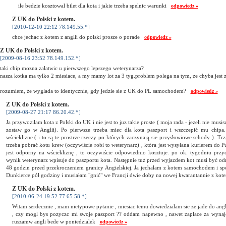
ile bedzie kosztowal bilet dla kota i jakie trzeba spelnic warunki
odpowiedz »
Z UK do Polski z kotem.
[2010-12-10 22:12 78.149.55.*]
chce jechac z kotem z anglii do polski prosze o porade
odpowiedz »
Z UK do Polski z kotem.
[2009-08-16 23:52 78.149.152.*]
taki chip mozna załatwic u pierwszego lepszego weterynarza?
nasza kotka ma tylko 2 miesiace, a my mamy lot za 3 tyg.problem polega na tym, ze chyba jest z
rozumiem, że wyglada to identycznie, gdy jedzie sie z UK do PL samochodem?
odpowiedz »
Z UK do Polski z kotem.
[2009-08-27 21:17 86.20.42.*]
Ja przywoziłam kota z Polski do UK i nie jest to juz takie proste ( moja rada - jezeli nie musisz
zostaw go w Anglii). Po pierwsze trzeba miec dla kota paszport i wszczepić mu chipa.
wścieklizne ( i to są te prostrze rzeczy po których zaczynają sie przysłowiowe schody ). Tr
trzeba pobrać kotu krew (oczywiście robi to weterynarz) , która jest wysyłana kurierem do P
jest odporny na wściekliznę , to oczywiście odpowiednio kosztuje. po ok. tygodniu przy
wynik weterynarz wpisuje do paszportu kota. Następnie tuż przed wyjazdem kot musi być o
48 godzin przed przekroczeniem granicy Angielskiej. Ja jechałam z kotem samochodem i s
Dunkierce pół godziny i musiałam "gnić" we Francji dwie doby na nowej kwarantannie z k
Z UK do Polski z kotem.
[2010-06-24 19:52 77.65.58.*]
Witam serdecznie , mam nietypowe pytanie , miesiac temu dowiedzialam sie ze jade do angl
, czy mogl bys pozyczc mi swoje paszport ?? oddam napewno , nawet zaplace za wynaj
ruszamw angli bede w poniedzialek
odpowiedz »