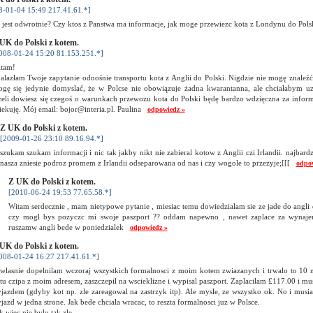
8-01-04 15:49 217.41.61.*]
k jest odwrotnie? Czy ktos z Panstwa ma informacje, jak moge przewiezc kota z Londynu do Po
UK do Polski z kotem.
008-01-24 15:20 81.153.251.*]
tam!
alazłam Twoje zapytanie odnośnie transportu kota z Anglii do Polski. Nigdzie nie mogę znaleźć
gę się jedynie domyslać, że w Polcse nie obowiązuje żadna kwarantanna, ale chciałabym 
żeli dowiesz się czegoś o warunkach przewozu kota do Polski będę bardzo wdzięczna za infor
iekuję. Mój email: bojor@interia.pl. Paulina
odpowiedz »
Z UK do Polski z kotem.
[2009-01-26 23:10 89.16.94.*]
szukam szukam informacji i nic tak jakby nikt nie zabieral kotow z Anglii czi Irlandii. najbard
nasza zniesie podroz promem z Irlandii odseparowana od nas i czy wogole to przezyje;[[[
odpo
Z UK do Polski z kotem.
[2010-06-24 19:53 77.65.58.*]
Witam serdecznie , mam nietypowe pytanie , miesiac temu dowiedzialam sie ze jade do angli 
czy mogl bys pozyczc mi swoje paszport ?? oddam napewno , nawet zaplace za wynaje
ruszamw angli bede w poniedzialek
odpowiedz »
UK do Polski z kotem.
008-01-24 16:27 217.41.61.*]
 wlasnie dopelnilam wczoraj wszystkich formalnosci z moim kotem zwiazanych i trwalo to 10 
tu czipa z moim adresem, zaszczepil na wscieklizne i wypisal paszport. Zaplacilam £117.00 i m
jazdem (gdyby kot np. zle zareagowal na zastrzyk itp). Ale mysle, ze wszystko ok. No i musia
jazd w jedna strone. Jak bede chciala wracac, to reszta formalnosci juz w Polsce.
k wiec nie bylo tak zle.