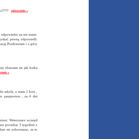
lski????
odpowiedz »
 odpowiedzi na ten teamt.
uzyskać pewną odpowiedź.
mację.Pozdrawiam i z góry
ziej obawiam sie jak kotka
wiedz »
do szkoly, a mam 2 koty ,
m paszportow , za 4 dni
minut. Weterynarz wczepil
usze poczekac 3 tygodnie z
lam sie zobowiazac, ze to