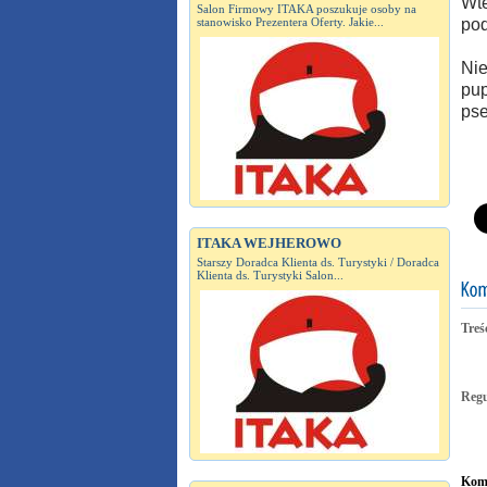
Wte
Salon Firmowy ITAKA poszukuje osoby na
stanowisko Prezentera Oferty. Jakie...
pod
Nie
pup
pse
ITAKA WEJHEROWO
Starszy Doradca Klienta ds. Turystyki / Doradca
Klienta ds. Turystyki Salon...
Treś
Reg
Kome