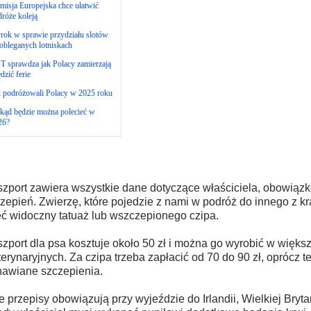
isja Europejska chce ułatwić
róże koleją
rok w sprawie przydziału slotów
obleganych lotniskach
 sprawdza jak Polacy zamierzają
dzić ferie
k podróżowali Polacy w 2025 roku
kąd będzie można polecieć w
26?
zport zawiera wszystkie dane dotyczące właściciela, obowiąz
zepień. Zwierzę, które pojedzie z nami w podróż do innego z kr
ć widoczny tatuaż lub wszczepionego czipa.
zport dla psa kosztuje około 50 zł i można go wyrobić w więks
erynaryjnych. Za czipa trzeba zapłacić od 70 do 90 zł, oprócz 
awiane szczepienia.
e przepisy obowiązują przy wyjeździe do Irlandii, Wielkiej Brytan