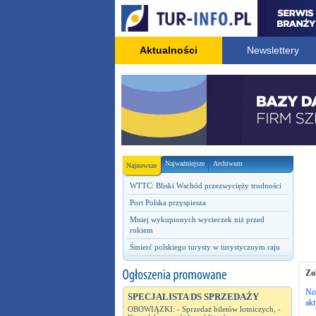
Aktualności
Newslettery
Najważniejsze
Archiwum
Najnowsze
WTTC: Bliski Wschód przezwycięży trudności
Port Polska przyspiesza
Mniej wykupionych wycieczek niż przed
rokiem
Śmierć polskiego turysty w turystycznym raju
Zo
No
SPECJALISTA DS SPRZEDAŻY
ak
OBOWIĄZKI: - Sprzedaż biletów lotniczych, -