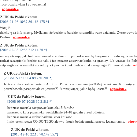
raco pozdrawiam i powodzenia!
.
odpowiedz »
Z UK do Polski z kotem.
[2008-01-26 16:37 86.163.175.*]
Witaj E.
dziekuję za informację. Myślałam, że bedzie to bardziej skomplikowane działanie. Życze powodz
Paulina
odpowiedz »
Z UK do Polski z kotem.
[2008-02-05 12:53 212.14.20.*]
no wspołczuje, jak bedziesz wracał z kotkiem.....pół roku niezłej bieganinki i zabawy, a na k
rodzaj szczepionki bedzie nie taki i juz mozesz zostawiac kotka na granicy, lub wracac do Pol
czip angielski u nas nikt nie odczyta i pewnie kotek bedzie miał następnego PL. Powodzenia
od
Z UK do Polski z kotem.
[2008-02-17 18:04 89.230.201.*]
Ja także chce zabrac kota z Anlii do Polski ale niewiem jak?!Moj kotek ma 6 miesięc
potrzebowała paszport ale co jeszcze??!!i mniejwięcej jakie będą koszta?!
odpowiedz »
Z UK do Polski z kotem.
[2008-09-07 10:28 90.218.1.*]
bedziesz musiala zacipowac kota ok.15 funtów.
zaszczepic kota przeciwko wsciekliznie 24-48 godzin przed odlotem.
bedziesz musiala zrobic badanie krwi kotkowi.
I nie jestem pewn CO DO TEGO ale twoj kotek bedzie musial przejsc kwarantanne.
odpowi
Z UK do Polski z kotem.
[2010-12-10 22:13 78.149.55.*]