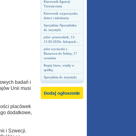
Kierownik Agencji
Turystycznej
Kierownik wypoczynku
dzieci i młodzieży
Specjalista /Specjalistka
ds. turystyki
pilot- przewodnik, 11-
13.09.2026r. Adrspach-...
pilot wycieczki z
Rzeszowa do Soliny, 17
września
Kupię biuro, wejdę w
spółkę.
Specjalista ds. turystyki
kowych badań i
ajów Unii musi
zości placówek
tego dodatkowe,
ii i Szwecji.