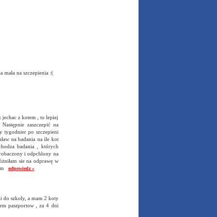
a mała na szczepienia :(
 jechac z kotem , to lepiej
 Następnie zaszczepić na
zy tygodnier po szczepieni
uław na badania na ile kot
chodza badania , których
drobaczony i odpchlony na
póżniłam sie na odprawę w
otem
odpowiedz »
i do szkoly, a mam 2 koty
em paszportow , za 4 dni