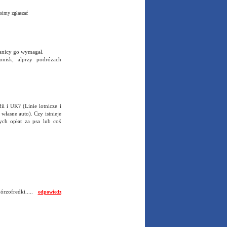
simy zgłaszać
granicy go wymagał.
nisk, alprzy podróżach
i i UK? (Linie lotnicze i
własne auto). Czy istnieje
ych opłat za psa lub coś
hórzofredki.....
odpowiedz