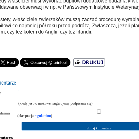
dy właściciel musi wykonać pupilowi dodatkowe badania krwi. 
dawane obserwacji w np. w Państwowym Instytucie Weterynar
stety, właściciele zwierzaków muszą zacząć procedurę wyrabia
ilowi co najmniej pół roku przed podróżą. Zwłaszcza, jeżeli pla
m, czy też kotem do Anglii, czy też Irlandii.
ć
(kiedy jest to możliwe, sugerujemy podpisanie się)
ulamin
(akceptacja
regulaminu
)
ntarze: