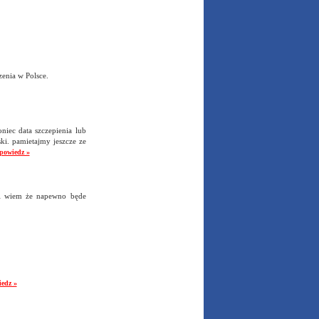
enia w Polsce.
oniec data szczepienia lub
ski. pamietajmy jeszcze ze
powiedz »
y i wiem że napewno będe
edz »