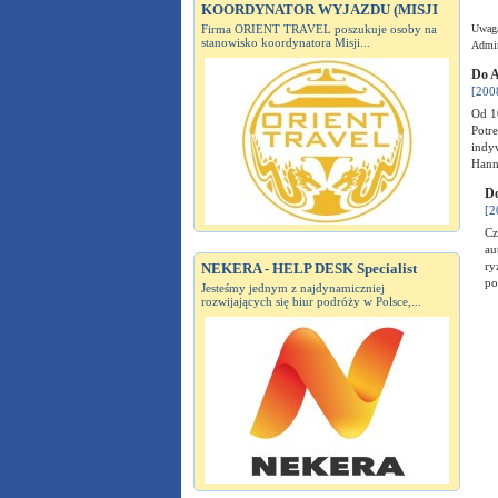
KOORDYNATOR WYJAZDU (MISJI
Firma ORIENT TRAVEL poszukuje osoby na
Uwaga
stanowisko koordynatora Misji...
Admin
Do A
[200
Od 10
Potr
indyw
Han
Do
[2
Cz
au
ry
NEKERA - HELP DESK Specialist
p
Jesteśmy jednym z najdynamiczniej
rozwijających się biur podróży w Polsce,...