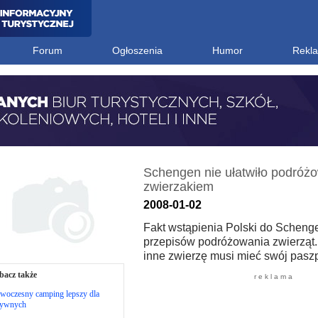
Forum
Ogłoszenia
Humor
Rekl
Schengen nie ułatwiło podróż
zwierzakiem
2008-01-02
Fakt wstąpienia Polski do Schenge
przepisów podróżowania zwierząt. 
inne zwierzę musi mieć swój paszp
bacz także
r e k l a m a
woczesny camping lepszy dla
tywnych