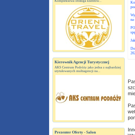
Kompleksowa obsługa klientów...
Kom
pod
Wy
na 
POT
spę
Ja
Do
20
Kierownik Agencji Turystycznej
AKS Centrum Podróży jako jedna z najbardziej
utytułowanych multiagencji na...
Pas
szc
mie
Pas
wet
pon
Inn
Prezenter Oferty - Salon