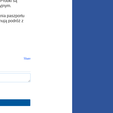
Próbki są
yjnym.
nia paszportu
nują podróż z
Share