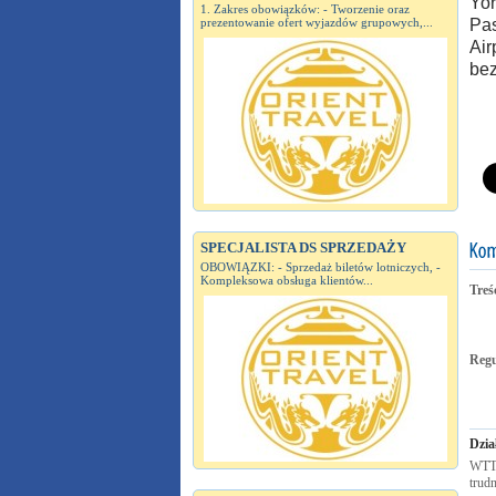
Yor
1. Zakres obowiązków: - Tworzenie oraz
prezentowanie ofert wyjazdów grupowych,...
Pas
Air
bez
SPECJALISTA DS SPRZEDAŻY
OBOWIĄZKI: - Sprzedaż biletów lotniczych, -
Kompleksowa obsługa klientów...
Treś
Reg
Dzia
WTTC
trudn