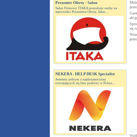
Prezenter Oferty - Salon
Mnie
prze
Salon Firmowy ITAKA poszukuje osoby na
stanowisko Prezentera Oferty. Jakie...
Gastr
ale g
Spos
się s
Wrze
prze
NEKERA - HELP DESK Specialist
Jesteśmy jednym z najdynamiczniej
rozwijających się biur podróży w Polsce,...
Wiel