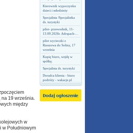
Kierownik wypoczynku
dzieci i młodzieży
Specjalista /Specjalistka
ds. turystyki
pilot- przewodnik, 11-
13.09.2026r. Adrspach-...
pilot wycieczki z
Rzeszowa do Soliny, 17
września
Kupię biuro, wejdę w
spółkę.
Specjalista ds. turystyki
Doradca klienta - biuro
podróży - wakacje.pl
ozpoczęciem
 na 19 września.
sowych między
 kolejowych w
ami w Południowym