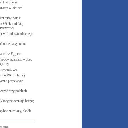
ad
Bałtykiem
zrosty w klasach
żni także
hotele
 Wielkopolskiej
rystycznej
cor w I połowie obecnego
uchomienia systemu
padek w
Egipcie
 zobowiązaniami wobec
jskiej
e wypadły
źle
yniki PKP
Intercity
czne przyciągają
ważać przy polskich
ykacyjne oceniają branżę
ędzie zniesiony, ale dla
miczna