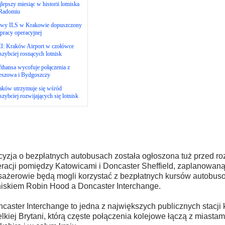
lepszy miesiąc w historii lotniska
Radomiu
wy ILS w Krakowie dopuszczony
pracy operacyjnej
I: Kraków Airport w czołówce
szybciej rosnących lotnisk
thansa wycofuje połączenia z
eszowa i Bydgoszczy
aków utrzymuje się wśród
szybciej rozwijających się lotnisk
yzja o bezpłatnych autobusach została ogłoszona tuż przed r
racji pomiędzy Katowicami i Doncaster Sheffield, zaplanowaną
ażerowie będą mogli korzystać z bezpłatnych kursów autobu
niskiem Robin Hood a Doncaster Interchange.
caster Interchange to jedna z największych publicznych stacji
lkiej Brytani, którą częste połączenia kolejowe łączą z miast