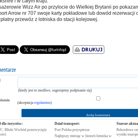
kshire i w całym kraju.
ażerowie Wizz Air po przylocie do Wielkiej Brytanii po pokaza
port Arrow nr 707 swoje karty pokładowe lub dowód rezerwacji 
płatny przewóz z lotniska do stacji kolejowej.
ć
(kiedy jest to możliwe, sugerujemy podpisanie się)
ulamin
(akceptacja
regulaminu
)
ł dla turystów:
Dział transport:
Starsze aktua
: Bliski Wschód przezwycięży
Port Polska
przyspiesza
Rekordowe cen
ości
wyniki
tourop
Najlepszy miesiąc w historii lotniska w