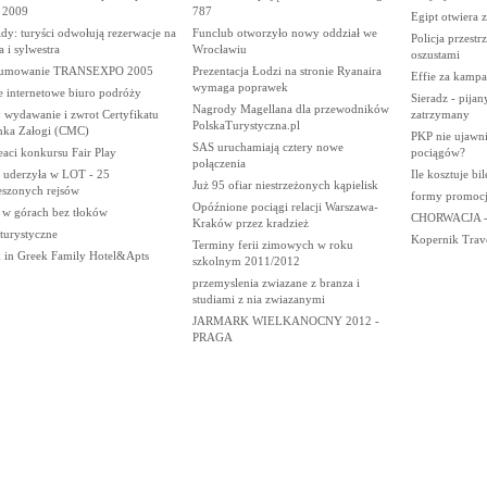
u 2009
787
Egipt otwiera 
dy: turyści odwołują rezerwacje na
Funclub otworzyło nowy oddział we
Policja przestr
a i sylwestra
Wrocławiu
oszustami
umowanie TRANSEXPO 2005
Prezentacja Łodzi na stronie Ryanaira
Effie za kampa
wymaga poprawek
 internetowe biuro podróży
Sieradz - pija
Nagrody Magellana dla przewodników
 wydawanie i zwrot Certyfikatu
zatrzymany
PolskaTurystyczna.pl
nka Załogi (CMC)
PKP nie ujawni
SAS uruchamiają cztery nowe
aci konkursu Fair Play
pociągów?
połączenia
 uderzyła w LOT - 25
Ile kosztuje bil
Już 95 ofiar niestrzeżonych kąpielisk
eszonych rejsów
formy promocji
Opóźnione pociągi relacji Warszawa-
e w górach bez tłoków
CHORWACJA 
Kraków przez kradzież
 turystyczne
Kopernik Trav
Terminy ferii zimowych w roku
 in Greek Family Hotel&Apts
szkolnym 2011/2012
przemyslenia zwiazane z branza i
studiami z nia zwiazanymi
JARMARK WIELKANOCNY 2012 -
PRAGA