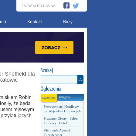
ZAJRZYJ DO NAS NA:
ama
Kontakt
Bazy
 Sheffield dla
Katowic
otniskiem Robin
Kategorie
Najnowsze
łosiły, że będą
Przedstawiciel Handlowy
obusem rejsowym
ds. Wyjazdów Grupowych
 przylatujących
Prezenter Oferty - Salon
Firmowy ITAKA
Kierownik Agencji
Turystycznej