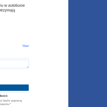
niu w autobusie
otrzymają
Share
lności:
y lastów poprawią
eratorów?