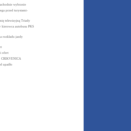
zachodnie wybrzeże
zega przed turystami-
nię telewizyjną Triady
ny kierowca autobusu PKS
a rozkładu jazdy
et
 ofert
- CRIKVENICA
el upadło