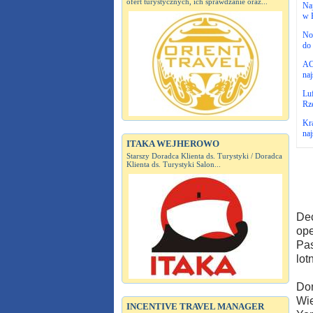
ofert turystycznych, ich sprawdzanie oraz...
Naj
w 
No
do 
AC
naj
Luf
Rz
Kr
naj
ITAKA WEJHEROWO
Starszy Doradca Klienta ds. Turystyki / Doradca
Klienta ds. Turystyki Salon...
Dec
ope
Pas
lot
Don
Wie
INCENTIVE TRAVEL MANAGER