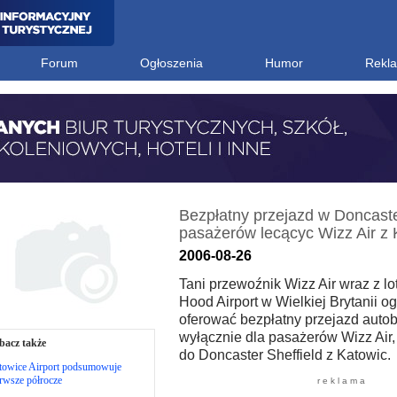
Forum
Ogłoszenia
Humor
Rekl
Bezpłatny przejazd w Doncaster
pasażerów lecącyc Wizz Air z 
2006-08-26
Tani przewoźnik Wizz Air wraz z l
Hood Airport w Wielkiej Brytanii og
oferować bezpłatny przejazd aut
wyłącznie dla pasażerów Wizz Air,
bacz także
do Doncaster Sheffield z Katowic.
towice Airport podsumowuje
rwsze półrocze
r e k l a m a