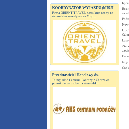
lipc
KOORDYNATOR WYJAZDU (MISJI
Beski
Firma ORIENT TRAVEL poszukuje osoby na
święt
stanowisko koordynatora Misji...
Pods
Nowe
ULC:
Czło
Laure
Zima
zawi
Feri
targi
Cook
Przedstawiciel Handlowy ds.
To my, AKS Centrum Podróży z Chorzowa
poszukujemy osoby na stanowisko...