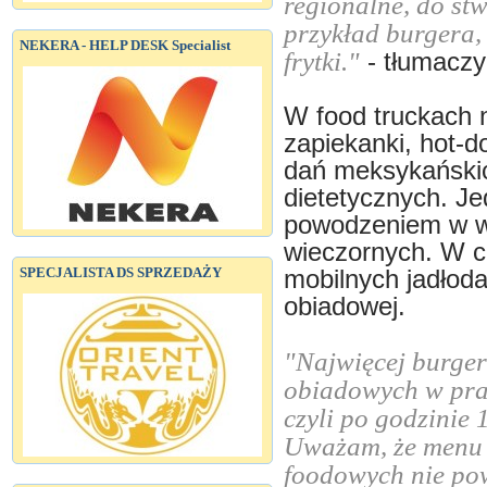
regionalne, do stw
przykład burgera,
NEKERA - HELP DESK Specialist
frytki."
- tłumaczy
W food truckach 
zapiekanki, hot-d
dań meksykańskic
dietetycznych. Je
powodzeniem w w
wieczornych. W ci
SPECJALISTA DS SPRZEDAŻY
mobilnych jadłoda
obiadowej.
"Najwięcej burge
obiadowych w prac
czyli po godzinie 
Uważam, że menu 
foodowych nie po