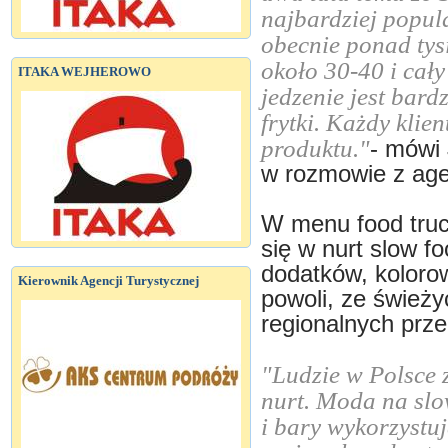
najbardziej popul
obecnie ponad tys
około 30-40 i cały
ITAKA WEJHEROWO
jedzenie jest bard
frytki. Każdy klie
produktu."
- mówi 
w rozmowie z agen
W menu food truc
się w nurt slow f
dodatków, koloro
Kierownik Agencji Turystycznej
powoli, ze śwież
regionalnych prze
"Ludzie w Polsce 
nurt. Moda na slow
i bary wykorzystuj