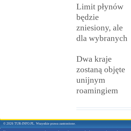
Limit płynów
będzie
zniesiony, ale
dla
wybranych
Dwa kraje
zostaną objęte
unijnym
roamingiem
© 2026 TUR-INFO.PL. Wszystkie prawa zastrzeżone.