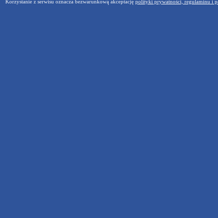
Korzystanie z serwisu oznacza bezwarunkową akceptację
polityki prywatności, regulaminu i p