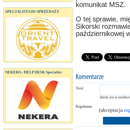
komunikat MSZ.
SPECJALISTA DS SPRZEDAŻY
O tej sprawie, mi
Sikorski rozmawia
październikowej w
NEKERA - HELP DESK Specialist
Treść
(kiedy jest to możliw
Regulamin
(akceptacja
re