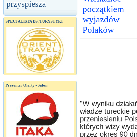
przyspiesza
początkiem
wyjazdów
SPECJALISTA DS. TURYSTYKI
Polaków
Prezenter Oferty - Salon
"W wyniku działa
władze tureckie p
przeniesieniu Pol
których wizy wyd
przez okres 90 dni