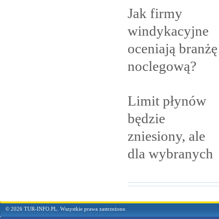
Jak firmy
windykacyjne
oceniają branżę
noclegową?
Limit płynów
będzie
zniesiony, ale
dla
wybranych
© 2026 TUR-INFO.PL. Wszystkie prawa zastrzeżone.