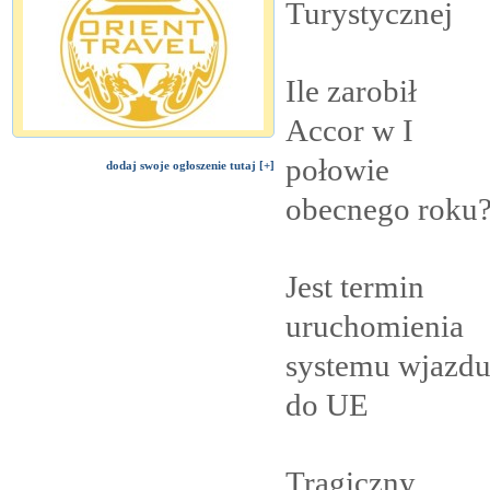
Turystycznej
Ile zarobił
Accor w I
połowie
dodaj swoje ogłoszenie tutaj [+]
obecnego
roku
Jest termin
uruchomienia
systemu wjazd
do
UE
Tragiczny