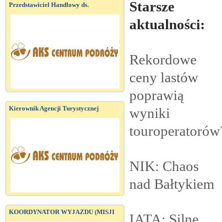
Starsze
Przedstawiciel Handlowy ds.
aktualności:
Rekordowe
ceny lastów
poprawią
Kierownik Agencji Turystycznej
wyniki
touroperatorów
NIK: Chaos
nad
Bałtykiem
KOORDYNATOR WYJAZDU (MISJI
IATA: Silne