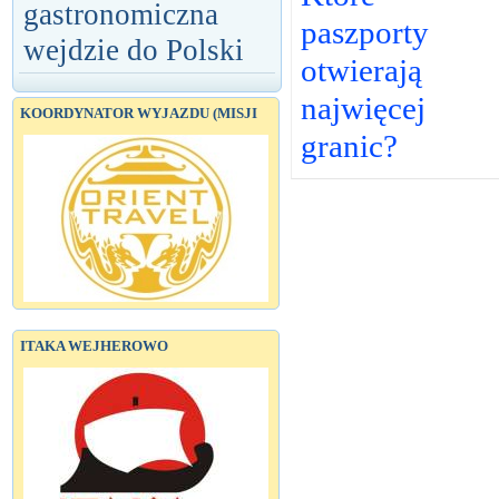
gastronomiczna
paszporty
wejdzie do Polski
otwierają
najwięcej
KOORDYNATOR WYJAZDU (MISJI
granic?
ITAKA WEJHEROWO