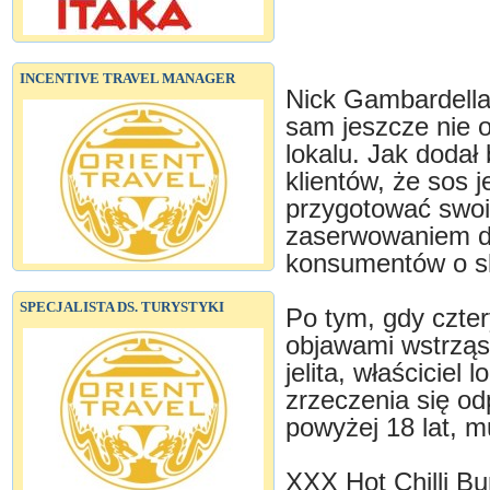
INCENTIVE TRAVEL MANAGER
Nick Gambardella,
sam jeszcze nie o
lokalu. Jak dodał
klientów, że sos j
przygotować swoi
zaserwowaniem da
konsumentów o ska
SPECJALISTA DS. TURYSTYKI
Po tym, gdy cztery
objawami wstrząsu
jelita, właścicie
zrzeczenia się od
powyżej 18 lat, 
XXX Hot Chilli Bu