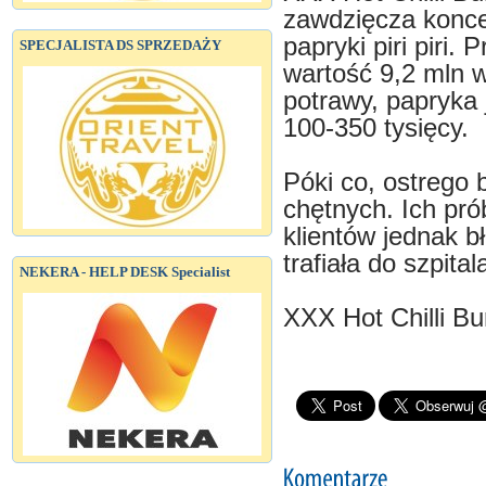
zawdzięcza konce
papryki piri piri.
SPECJALISTA DS SPRZEDAŻY
wartość 9,2 mln w 
potrawy, papryka j
100-350 tysięcy.
Póki co, ostrego 
chętnych. Ich pró
klientów jednak b
trafiała do szpital
NEKERA - HELP DESK Specialist
XXX Hot Chilli Bu