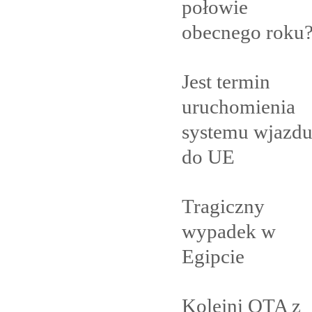
połowie
obecnego
roku
Jest termin
uruchomienia
systemu wjazd
do
UE
Tragiczny
wypadek w
Egipcie
Kolejni OTA z