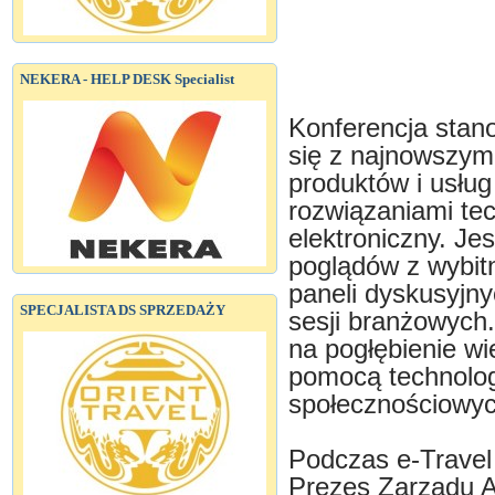
NEKERA - HELP DESK Specialist
Konferencja stan
się z najnowszym
produktów i usług
rozwiązaniami te
elektroniczny. J
poglądów z wybit
paneli dyskusyjn
SPECJALISTA DS SPRZEDAŻY
sesji branżowych
na pogłębienie w
pomocą technolog
społecznościowyc
Podczas e-Travel
Prezes Zarządu A