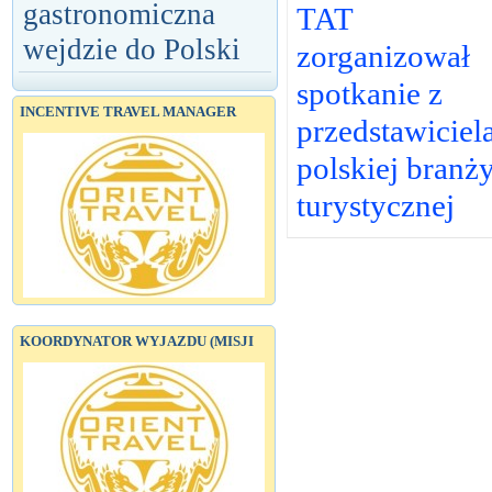
gastronomiczna
TAT
wejdzie do Polski
zorganizował
spotkanie z
INCENTIVE TRAVEL MANAGER
przedstawiciel
polskiej branż
turystycznej
KOORDYNATOR WYJAZDU (MISJI