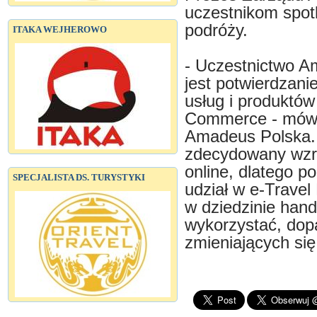
uczestnikom spot
podróży.
ITAKA WEJHEROWO
- Uczestnictwo A
jest potwierdzan
usług i produktów
Commerce - mówi
Amadeus Polska. 
zdecydowany wzro
online, dlatego p
SPECJALISTA DS. TURYSTYKI
udział w e-Trave
w dziedzinie hand
wykorzystać, dop
zmieniających si