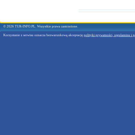
© 2026 TUR-INFO.PL. Wszystkie prawa zastrzeżone.
Korzystanie z serwisu oznacza bezwarunkową akceptację
polityki prywatności, regulaminu i p