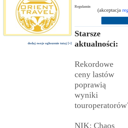
Regulamin
(akceptacja
re
Starsze
aktualności:
dodaj swoje ogłoszenie tutaj [+]
Rekordowe
ceny lastów
poprawią
wyniki
touroperatorów
NIK: Chaos