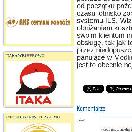
od początku paźd
czasu lotnisko zo
systemu ILS. Wiz
obniżaniem koszt
swoim klientom ni
obsługę, tak jak t
przez niedopuszcz
ITAKA WEJHEROWO
panujące w Modli
jest to obecnie na
SPECJALISTA DS. TURYSTYKI
Treść
(kiedy jest to możliw