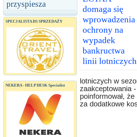
przyspiesza
domaga się
wprowadzenia
SPECJALISTA DS SPRZEDAŻY
ochrony na
wypadek
bankructwa
linii lotniczych
lotniczych w sezo
NEKERA - HELP DESK Specialist
zaakceptowania -
poinformował, że 
za dodatkowe kos