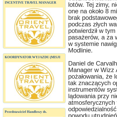
INCENTIVE TRAVEL MANAGER
lotów. Tej zimy, 
one na około 8 mi
brak podstawoweg
podczas złych wa
potwierdził w tym
pasażerów, a za 
w systemie nawig
Modlinie.
KOORDYNATOR WYJAZDU (MISJI
Daniel de Carval
Manager w Wizz Ai
pożałowania, że l
tak znaczących opó
instrumentów sys
lądowania przy n
atmosferycznych 
odpowiedzialność
Przedstawiciel Handlowy ds.
powodu utrudnień,