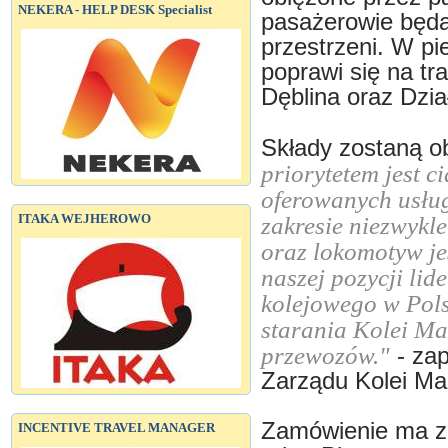
NEKERA - HELP DESK Specialist
pasażerowie będą 
przestrzeni. W pi
poprawi się na tr
Dęblina oraz Dzi
Składy zostaną ob
priorytetem jest 
oferowanych usług
ITAKA WEJHEROWO
zakresie niezwykl
oraz lokomotyw je
naszej pozycji lid
kolejowego w Pols
starania Kolei Ma
przewozów."
- zap
Zarządu Kolei Ma
Zamówienie ma zo
INCENTIVE TRAVEL MANAGER