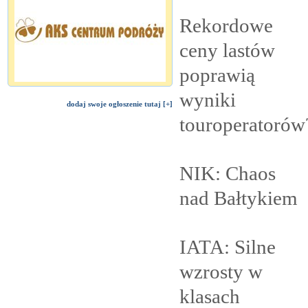
Rekordowe
ceny lastów
poprawią
wyniki
dodaj swoje ogłoszenie tutaj [+]
touroperatorów
NIK: Chaos
nad
Bałtykiem
IATA: Silne
wzrosty w
klasach