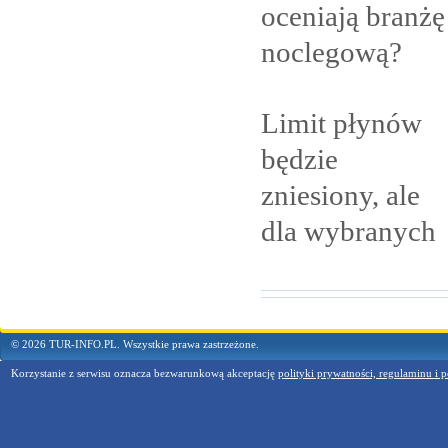
oceniają branżę
noclegową?
Limit płynów
będzie
zniesiony, ale
dla
wybranych
© 2026 TUR-INFO.PL. Wszystkie prawa zastrzeżone.
Korzystanie z serwisu oznacza bezwarunkową akceptację
polityki prywatności, regulaminu i p