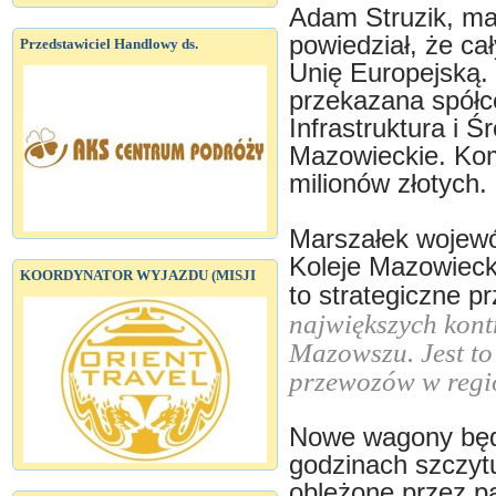
Adam Struzik, m
powiedział, że ca
Przedstawiciel Handlowy ds.
Unię Europejską.
przekazana spółc
Infrastruktura i 
Mazowieckie. Kom
milionów złotych.
Marszałek wojewó
Koleje Mazowieck
KOORDYNATOR WYJAZDU (MISJI
to strategiczne p
największych kont
Mazowszu. Jest to
przewozów w regi
Nowe wagony będ
godzinach szczytu
oblężone przez 