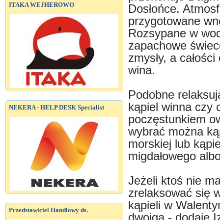
ITAKA WEJHEROWO
Dosłońce. Atmosfe
przygotowane wn
Rozsypane w wodz
zapachowe świece
zmysły, a całości
wina.
Podobne relaksują
kąpiel winna czy 
NEKERA - HELP DESK Specialist
poczęstunkiem o
wybrać można kąpi
morskiej lub kąpi
migdałowego albo 
Jeżeli ktoś nie 
zrelaksować się 
kąpieli w Walent
Przedstawiciel Handlowy ds.
dwojga - dodaje I