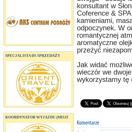
konsultant w Sło
Coference & SPA
kamieniami, masaż
odpoczynek. W o
romantycznej atm
aromatyczne olej
przeżyć niezapom
SPECJALISTA DS SPRZEDAŻY
Jak widać możliwo
wieczór we dwoje 
wykorzystamy tę 
KOORDYNATOR WYJAZDU (MISJI