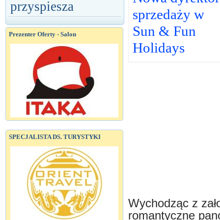
przyspiesza
sprzedaży w
Sun & Fun
Prezenter Oferty - Salon
Holidays
SPECJALISTA DS. TURYSTYKI
Wychodząc z założ
romantyczne pano