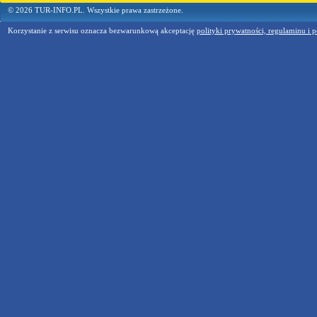
© 2026 TUR-INFO.PL. Wszystkie prawa zastrzeżone.
Korzystanie z serwisu oznacza bezwarunkową akceptację
polityki prywatności, regulaminu i p