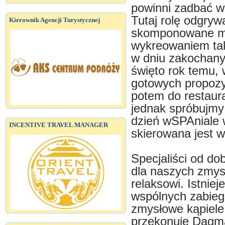
powinni zadbać w 
Tutaj rolę odgryw
Kierownik Agencji Turystycznej
skomponowane me
wykreowaniem tak
w dniu zakochanyc
święto rok temu,
gotowych propozyc
potem do restaura
jednak spróbujm
dzień wSPAniale 
INCENTIVE TRAVEL MANAGER
skierowana jest w
Specjaliści od do
dla naszych zmys
relaksowi. Istnie
wspólnych zabieg
zmysłowe kąpiele 
przekonuje Dagma