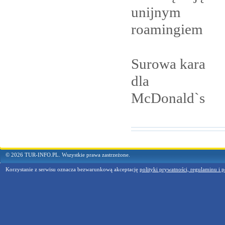
unijnym
roamingiem
Surowa kara
dla
McDonald`s
© 2026 TUR-INFO.PL. Wszystkie prawa zastrzeżone.
Korzystanie z serwisu oznacza bezwarunkową akceptację
polityki prywatności, regulaminu i p