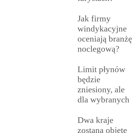
Jak firmy
windykacyjne
oceniają branżę
noclegową?
Limit płynów
będzie
zniesiony, ale
dla
wybranych
Dwa kraje
zostaną objęte