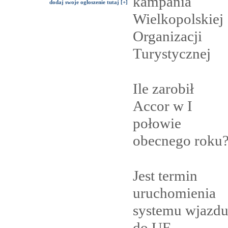
kampania
dodaj swoje ogłoszenie tutaj [+]
Wielkopolskiej
Organizacji
Turystycznej
Ile zarobił
Accor w I
połowie
obecnego
roku
Jest termin
uruchomienia
systemu wjazd
do
UE