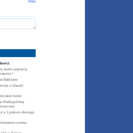
Share
lności:
y lastów poprawią
eratorów?
ad
Bałtykiem
zrosty w klasach
żni także
hotele
 Wielkopolskiej
rystycznej
cor w I połowie obecnego
uchomienia systemu