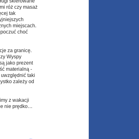
sługi skierowane
ami róż czy masaż
ęcej tak
yjniejszych
cznych miejscach.
 poczuć choć
je za granicę.
 czy Wyspy
są jako prezent
ść materialną -
uwzględnić taki
ystko zależy od
imy z wakacji
ne nie prędko…