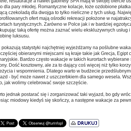
ele, restauracje a nawet gabinety SPA mają w swojej ofercie u
ko dla pary młodej. Romantyczne kolacje, łoże ozdobione płatk
ącą czekoladą dla dwojga to tylko nieliczne z tych usług. Najwi
rofilowanych ofert mają ośrodki rekreacji położone w najatrakc
ortach turystycznych. Zarówno w Polce jak i w bardziej egzoty
upując taką ofertę można zaznać wielu ekskluzywnych usług i
obinę luksusu.
 pokazują statystyki najchętniej wyjeżdżamy na poślubne wakac
częściej obieranymi miejscami są kraje takie jak Grecja, Egipt
aryjskie. Bardzo często wakacje w takich kurortach wybierane 
bny. Dość kosztowny, ale za to dający coś więcej niż tylko korzy
eżycia i wspomnienia. Dlatego warto w budżecie przedślubnym 
azd - być może nawet z uszczerbkiem dla samego wesela. Wsz
o, jak wolimy celebrować swoje szczęście.
to jednak postarać się i zorganizować taki wyjazd, bo gdy wróc
siąc miodowy kiedyś się skończy, a następne wakacje za pew