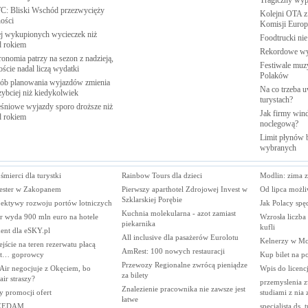
Tragiczny wy
: Bliski Wschód przezwycięży
Kolejni OTA z
ości
Komisji
Europe
j wykupionych wycieczek niż
Foodtrucki ni
d
rokiem
Rekordowe w
onomia patrzy na sezon z nadzieją,
Festiwale muzy
oście nadal liczą
wydatki
Polaków
ób planowania wyjazdów zmienia
Na co trzeba u
zybciej niż
kiedykolwiek
turystach?
śniowe wyjazdy sporo droższe niż
Jak firmy wind
d
rokiem
noclegową?
Limit płynów b
wybranych
śmierci dla turystki
Rainbow Tours dla dzieci
Modlin: zima z
ester w Zakopanem
Pierwszy aparthotel Zdrojowej Invest w
Od lipca możli
Szklarskiej Porębie
pektywy rozwoju portów lotniczych
Jak Polacy spę
Kuchnia molekularna - azot zamiast
r wyda 900 mln euro na hotele
Wzrosła liczba
piekarnika
kufli
ent dla eSKY.pl
All inclusive dla pasażerów Eurolotu
Kelnerzy w McD
jście na teren rezerwatu płacą
AmRest: 100 nowych restauracji
t… goprowcy
Kup bilet na p
Przewozy Regionalne zwrócą pieniądze
Air negocjuje z Okęciem, bo
Wpis do licencj
za bilety
ir straszy?
przemyslenia z
Znalezienie pracownika nie zawsze jest
y promocji ofert
studiami z nia
łatwe
ZEDAM
specjalista ds. 