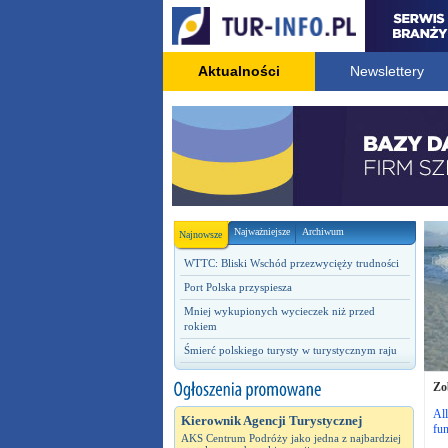
Aktualności
Newslettery
Najważniejsze
Archiwum
Najnowsze
WTTC: Bliski Wschód przezwycięży trudności
Port Polska przyspiesza
Mniej wykupionych wycieczek niż przed
rokiem
Śmierć polskiego turysty w turystycznym raju
Zo
Al
Kierownik Agencji Turystycznej
fun
AKS Centrum Podróży jako jedna z najbardziej