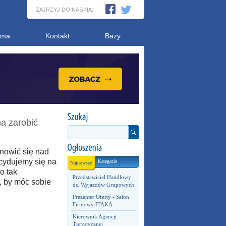
ZAJRZYJ DO NAS NA:
ama
Kontakt
Bazy
a zarobić
anowić się nad
cydujemy się na
Kategorie
Najnowsze
o tak
Przedstawiciel Handlowy
, by móc sobie
ds. Wyjazdów Grupowych
Prezenter Oferty - Salon
Firmowy ITAKA
Kierownik Agencji
Turystycznej