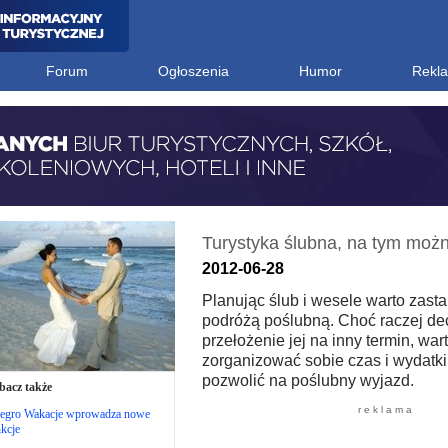
Forum
Ogłoszenia
Humor
Rekl
Turystyka ślubna, na tym możn
2012-06-28
Planując ślub i wesele warto zast
podróżą poślubną. Choć raczej de
przełożenie jej na inny termin, wart
zorganizować sobie czas i wydatki
pozwolić na poślubny wyjazd.
bacz także
r e k l a m a
legro Wakacje wprowadza nowe
kcje