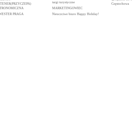
targi turystyczne
TENER(PRZYCZEPA)
Częstochowa
TRONOMICZNA
MARKETINGOWIEC
WESTER PRAGA
Nieuczciwe biuro Happy Holiday!