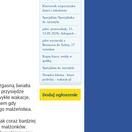
Kierownik wypoczynku
dzieci i młodzieży
Specjalista /Specjalistka
ds. turystyki
pilot- przewodnik, 11-
13.09.2026r. Adrspach-...
pilot wycieczki z
Rzeszowa do Soliny, 17
września
Kupię biuro, wejdę w
spółkę.
Specjalista ds. turystyki
Doradca klienta - biuro
podróży - wakacje.pl
zgasną światła
j przysiędze
wykłe wakacje,
asem gdy
go małżeństwa.
tak coraz bardziej
h małżonków.