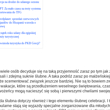
cja na drodze do udanego sezonu
T: Za mało czasu na testy systemu
portowania do TFG
velplanet: sprzedaż czerwcowych
jazdów do Hiszpanii wzrosła o
łowę
zątek roku udany dla egipskiej
nży turystycznej
 wniosła turystyka do PKB Grecji?
wiele osób decyduje się na taką przyjemność zaraz po tym jak 
sali i zdejmą suknie ślubne. A taka podróż zaraz po małżeńskie
e scementować związek jeszcze bardziej. Nie są to bowiem z
 wakacje, które są przedłużeniem weselnego świętowania, cz
ożeńcy mogą nacieszyć się sobą i pierwszymi chwilami swoje
a ślubna dotyczy również i tego elementu ślubnej celebracji. I 
ularne stają się wyjazdy specjalne zorganizowane dla młodyc