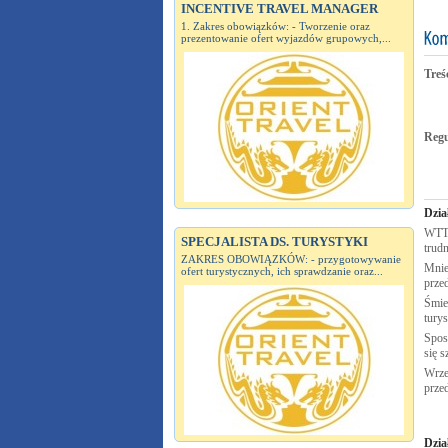
INCENTIVE TRAVEL MANAGER
1. Zakres obowiązków: - Tworzenie oraz
prezentowanie ofert wyjazdów grupowych,...
Treś
Reg
Dzia
WTTC
SPECJALISTA DS. TURYSTYKI
trudn
ZAKRES OBOWIĄZKÓW: - przygotowywanie
Mnie
ofert turystycznych, ich sprawdzanie oraz...
prze
Śmie
tury
Spos
się s
Wrze
prze
Dzia