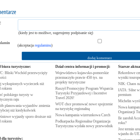
ć
(kiedy jest to możliwe, sugerujemy podpisanie się)
ulamin
(akceptacja
regulaminu
)
ł biura turystyczne:
Dział centra informacji i promocji:
Starsze aktua
: Bliski Wschód przezwycięży
Województwo kujawsko-pomorskie
Rekordowe cen
ości
przeznaczyło prawie 450 tys. na
wyniki
tourop
projekty
turystyczne
j wykupionych wycieczek niż
NIK: Chaos n
d
rokiem
Ruszył Promocyjny Program Wsparcia
IATA: Silne w
Turystyki Przyjazdowej i Incentive
rć polskiego turysty w
premium
Travel
2026!
stycznym
raju
Michelin wyró
WOT chce promować nowe spojrzenie
ób planowania wyjazdów zmienia
Nowa kampania
na turystykę
regionalną
zybciej niż
kiedykolwiek
Organizacji
Tu
Nowa kampania wizerunkowa
Czech
śniowe wyjazdy sporo droższe niż
Ile zarobił Ac
d
rokiem
Podkarpacka Regionalna Organizacja
roku?
Turystyczna wydała nowy
przewodnik
Jest termin ur
wjazdu do
UE
ł dla turystów: