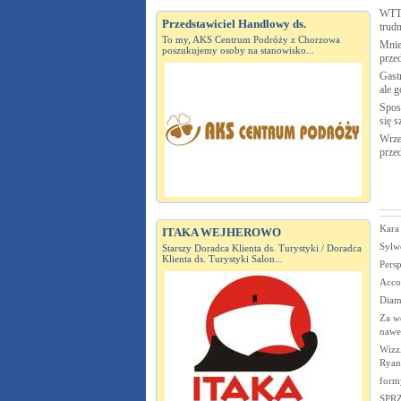
WTTC
Przedstawiciel Handlowy ds.
trudn
To my, AKS Centrum Podróży z Chorzowa
Mnie
poszukujemy osoby na stanowisko...
prze
Gastr
ale g
Spos
się s
Wrze
prze
Kara 
ITAKA WEJHEROWO
Sylw
Starszy Doradca Klienta ds. Turystyki / Doradca
Klienta ds. Turystyki Salon...
Pers
Acco
Diam
Za we
nawe
Wizz
Ryana
form
SPR