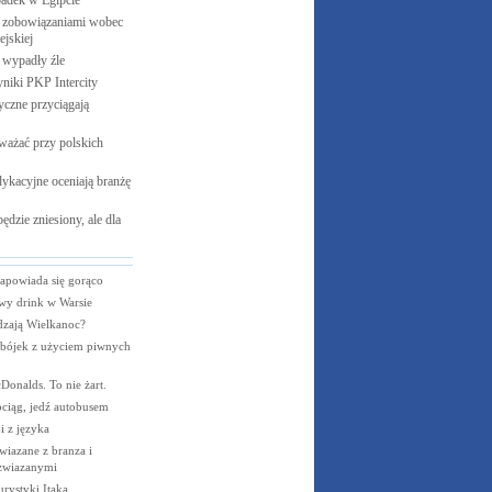
padek w
Egipcie
 zobowiązaniami wobec
jskiej
e wypadły
źle
yniki PKP
Intercity
czne przyciągają
ważać przy polskich
ykacyjne oceniają branżę
ędzie zniesiony, ale dla
apowiada się gorąco
wy drink w Warsie
dzają Wielkanoc?
 bójek z użyciem piwnych
onalds. To nie żart.
ociąg, jedź autobusem
i z języka
wiazane z branza i
 zwiazanymi
turystyki Itaka