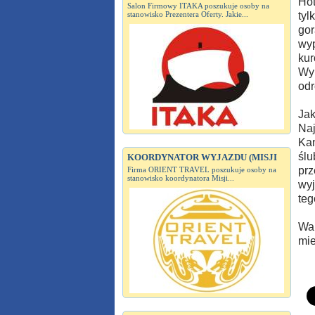
Hot
Salon Firmowy ITAKA poszukuje osoby na
stanowisko Prezentera Oferty. Jakie...
tyl
gor
wyp
kur
Wyk
odr
Jak
Naj
Kan
ślu
KOORDYNATOR WYJAZDU (MISJI
prz
Firma ORIENT TRAVEL poszukuje osoby na
stanowisko koordynatora Misji...
wyj
teg
War
mie