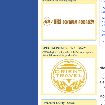
utytułowanych multiagencji na...
Gre
ESP
ra
Tra
wy
po
Poc
bra
Ile
SPECJALISTA DS SPRZEDAŻY
OBOWIĄZKI: - Sprzedaż biletów lotniczych, -
Kompleksowa obsługa klientów...
Nie
na 
moż
ale
now
Mod
pop
Prezenter Oferty - Salon