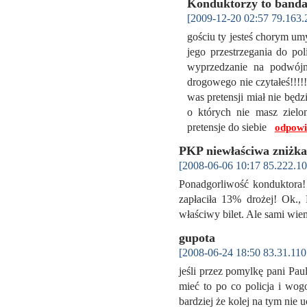
Konduktorzy to banda
[2009-12-20 02:57 79.163.
gościu ty jesteś chorym u
jego przestrzegania do pol
wyprzedzanie na podwójn
drogowego nie czytałeś!!!!!
was pretensji miał nie będz
o których nie masz zielo
pretensje do siebie
odpowi
PKP niewłaściwa zniżka
[2008-06-06 10:17 85.222.10
Ponadgorliwość konduktora! 
zapłaciła 13% drożej! Ok.,
właściwy bilet. Ale sami wie
gupota
[2008-06-24 18:50 83.31.110
jeśli przez pomylkę pani Pau
mieć to po co policja i wog
bardziej że kolej na tym nie