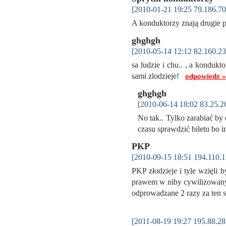
[2010-01-21 19:25 79.186.70
A konduktorzy znają drugi
ghghgh
[2010-05-14 12:12 82.160.23
sa ludzie i chu.. , a kondukt
sami zlodzieje!
odpowiedz »
ghghgh
[2010-06-14 18:02 83.25.2
No tak.. Tylko zarabiać by c
czasu sprawdzić biletu bo 
PKP
[2010-09-15 18:51 194.110.1
PKP złodzieje i tyle wzięli b
prawem w niby cywilizowanym
odprowadzane 2 razy za ten
[2011-08-19 19:27 195.88.28