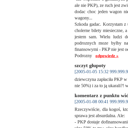
ale nie PKP), ze ruch jest z
dodac choc jeden wagon nie 
wagony...
Szkoda gadac. Korzystam z u
cholerne bilety miesieczne,
jestem sam. Wielu ludzi d
podroznych moze bylby na
finansowymi - PKP nie jest 
Podrozny
odpowiedz »
szczyt głupoty
[2005-01-05 15:32 999.999.9
dziewczyna zapłaciła PKP w g
nie 50%) i za to ją ukarali?!
komentarz z punktu wid
[2005-01-08 00:41 999.999.9
Rzeczywiście, dla kogoś, kt
sprawa jest absurdalna. Ale:
- PKP dostaje dofinansowani