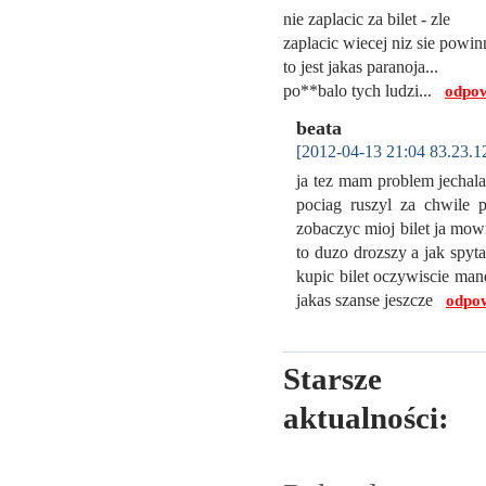
nie zaplacic za bilet - zle
zaplacic wiecej niz sie powin
to jest jakas paranoja...
po**balo tych ludzi...
odpow
beata
[2012-04-13 21:04 83.23.1
ja tez mam problem jechal
pociag ruszyl za chwile p
zobaczyc mioj bilet ja mowi
to duzo drozszy a jak spyta
kupic bilet oczywiscie man
jakas szanse jeszcze
odpow
Starsze
aktualności: