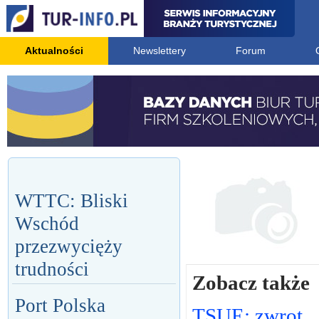
Aktualności
Newslettery
Forum
WTTC: Bliski
Wschód
przezwycięży
trudności
Zobacz także
Port Polska
TSUE: zwrot