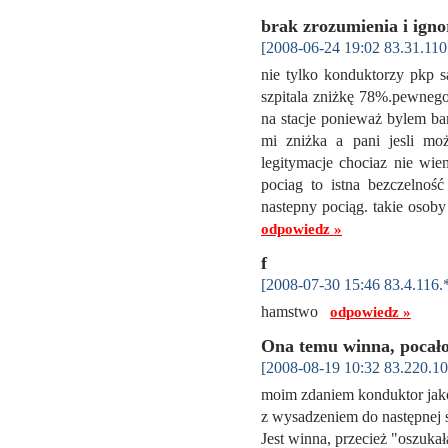
brak zrozumienia i igno
[2008-06-24 19:02 83.31.110
nie tylko konduktorzy pkp s
szpitala zniżkę 78%.pewnego
na stacje ponieważ bylem bar
mi zniżka a pani jesli mo
legitymacje chociaz nie wi
pociag to istna bezczelnoś
nastepny pociąg. takie osob
odpowiedz »
f
[2008-07-30 15:46 83.4.116.
hamstwo
odpowiedz »
Ona temu winna, pocał
[2008-08-19 10:32 83.220.10
moim zdaniem konduktor jako
z wysadzeniem do następnej st
Jest winna, przecież "oszukał