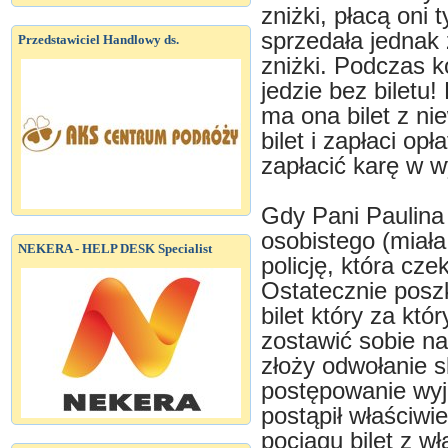
zniżki, płacą oni 
sprzedała jednak 
Przedstawiciel Handlowy ds.
zniżki. Podczas ko
jedzie bez biletu
ma ona bilet z ni
bilet i zapłaci op
zapłacić karę w w
Gdy Pani Paulina
osobistego (miała 
NEKERA - HELP DESK Specialist
policję, która cz
Ostatecznie posz
bilet który za któ
zostawić sobie na
złoży odwołanie 
postępowanie wyj
postąpił właściw
pociągu bilet z w