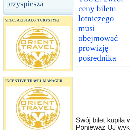
przyspiesza
ceny biletu
lotniczego
SPECJALISTA DS. TURYSTYKI
musi
obejmować
prowizję
pośrednika
INCENTIVE TRAVEL MANAGER
Swój bilet kupiła
Ponieważ UJ wyk