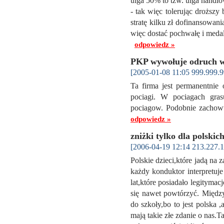
ulga 50% to tzw. ulga handl
- tak więc tolerując droższ
stratę kilku zł dofinansowa
więc dostać pochwałę i medal
odpowiedz »
PKP wywołuje odruch w
[2005-01-08 11:05 999.999.9
Ta firma jest permanentnie 
pociagi. W pociagach gras
pociagow. Podobnie zachowu
odpowiedz »
zniżki tylko dla polskich
[2006-04-19 12:14 213.227.1
Polskie dzieci,które jadą na 
każdy konduktor interpretuj
lat,które posiadało legitymac
się nawet powtórzyć. Między
do szkoły,bo to jest polska 
mają takie złe zdanie o nas.