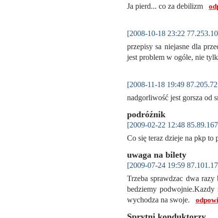
Ja pierd... co za debilizm
od
[2008-10-18 23:22 77.253.10
przepisy sa niejasne dla prze
jest problem w ogóle, nie t
[2008-11-18 19:49 87.205.72
nadgorliwość jest gorsza od s
podróźnik
[2009-02-22 12:48 85.89.167
Co się teraz dzieje na pkp to
uwaga na bilety
[2009-07-24 19:59 87.101.17
Trzeba sprawdzac dwa razy bi
bedziemy podwojnie.Kazdy z 
wychodza na swoje.
odpowi
Sprytni konduktorzy