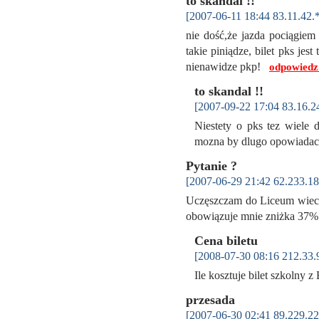
to skandal !!
[2007-06-11 18:44 83.11.42.
nie dość,że jazda pociągiem 
takie piniądze, bilet pks jes
nienawidze pkp!
odpowiedz
to skandal !!
[2007-09-22 17:04 83.16.2
Niestety o pks tez wiele 
mozna by dlugo opowiadac,
Pytanie ?
[2007-06-29 21:42 62.233.18
Uczęszczam do Liceum wiecz
obowiązuje mnie zniżka 37%
Cena biletu
[2008-07-30 08:16 212.33.
Ile kosztuje bilet szkolny
przesada
[2007-06-30 02:41 89.229.22