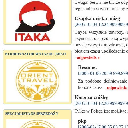
Uwaga! Serwis nie bierze od
regulaminu serwisu prosimy z
Czapka uciska mózg
[2005-01-03 12:24 999.999.9
Chyba wszystkie zawody, 
czynności obarczone są wyja
przede wszystkim zdrowego 
biegiem czasu upośledzenie o
KOORDYNATOR WYJAZDU (MISJI
odpowiedz »
Resume.
[2005-01-06 20:59 999.999
Za podobne definiowanie 
honoris causa.
odpowiedz
Kara za zniżkę
[2005-01-04 12:20 999.999.9
Tylko w Polsce jest możliwe
SPECJALISTA DS SPRZEDAŻY
pkp
[2006-02-17 00:55 83.27.1