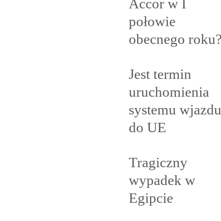
Accor w I
połowie
obecnego
roku
Jest termin
uruchomienia
systemu wjazd
do
UE
Tragiczny
wypadek w
Egipcie