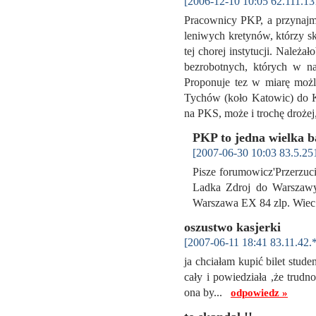
[2006-12-10 10:05 62.111.13
Pracownicy PKP, a przynajmn
leniwych kretynów, którzy sk
tej chorej instytucji. Należa
bezrobotnych, których w n
Proponuje tez w miarę możl
Tychów (koło Katowic) do K
na PKS, może i trochę droże
PKP to jedna wielka 
[2007-06-30 10:03 83.5.25
Pisze forumowicz'Przerzuci
Ladka Zdroj do Warszawy
Warszawa EX 84 zlp. Wie
oszustwo kasjerki
[2007-06-11 18:41 83.11.42.
ja chciałam kupić bilet stude
cały i powiedziała ,że trudn
ona by...
odpowiedz »