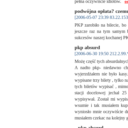
pełna oczywiście idiotów.
o
podwójna opłata? czemu
[2006-05-07 23:39 83.22.153
PKP zarobiło na bilecie, bo
jeszcze raz na tym samym b
sukcesów naszej kochanej 
pkp absurd
[2006-06-30 19:50 212.2.99.
Możę część tych absurdalnyc
A nadto pkp- niedawno chc
wyjerzdżałem nie było kasy
wypisane trzy bilety , tylko 
tych biletów wypisać , mimo
stacji docelowej jechał 25
wypisywał. Został mi wypisa
wsumie i tak musiałem kupić
wyniosło mnie oczywiście dr
musiałem czekac na kolejny
pkp absurd