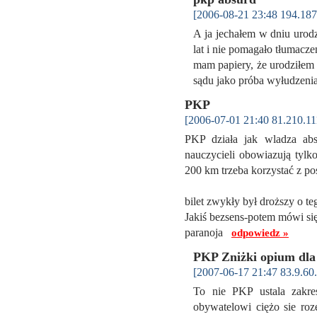
[2006-08-21 23:48 194.187
A ja jechałem w dniu urodz
lat i nie pomagało tłumaczen
mam papiery, że urodziłem 
sądu jako próba wyłudzeni
PKP
[2006-07-01 21:40 81.210.11
PKP działa jak wladza abs
nauczycieli obowiazują tylk
200 km trzeba korzystać z po
bilet zwykły był droższy o teg
Jakiś bezsens-potem mówi się
paranoja
odpowiedz »
PKP Zniżki opium dla 
[2007-06-17 21:47 83.9.60.
To nie PKP ustala zakre
obywatelowi ciężo sie roz