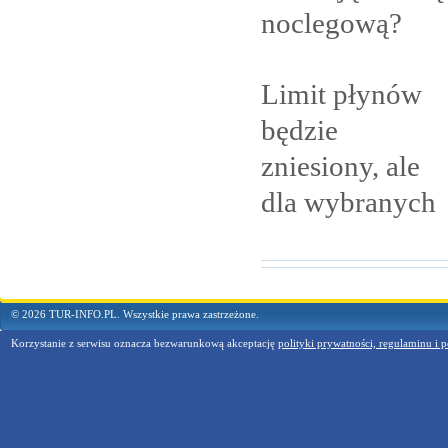
noclegową?
Limit płynów
będzie
zniesiony, ale
dla
wybranych
© 2026 TUR-INFO.PL. Wszystkie prawa zastrzeżone.
Korzystanie z serwisu oznacza bezwarunkową akceptację
polityki prywatności, regulaminu i p