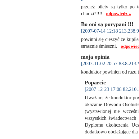
przcież bilety są tylko po t
chodzi?!!!!
odpowiedz »
Bo oni są porypani !!!
[2007-07-14 12:18 213.238.9
powinni się cieszyć że kupiła 
strasznie śmieszni,
odpowied
moja opinia
[2007-11-02 20:57 83.8.213.
konduktor powinien od razu t
Poparcie
[2007-12-23 17:08 82.210.
Uważam, że konduktor powi
okazanie Dowodu Osobisteg
(wystawionej nie wcześni
wszystkich świadectwach z
Dyplomu ukończenia Ucze
dodatkowo obciążające dla