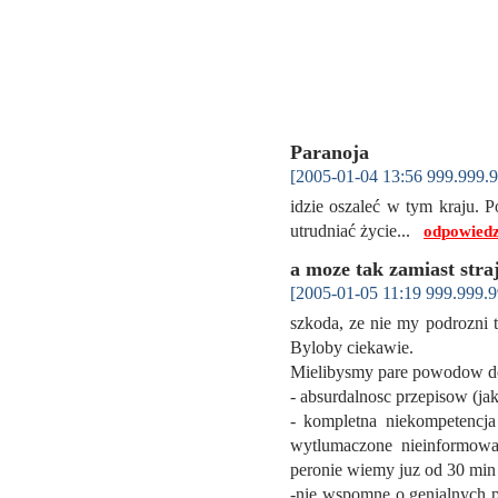
Paranoja
[2005-01-04 13:56 999.999.9
idzie oszaleć w tym kraju. P
utrudniać życie...
odpowiedz
a moze tak zamiast straj
[2005-01-05 11:19 999.999.9
szkoda, ze nie my podrozni t
Byloby ciekawie.
Mielibysmy pare powodow do
- absurdalnosc przepisow (ja
- kompletna niekompetencja
wytlumaczone nieinformowa
peronie wiemy juz od 30 min 
-nie wspomne o genialnych 