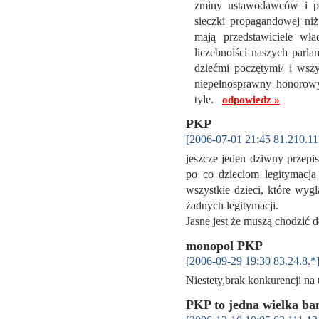
zminy ustawodawców i p
sieczki propagandowej niż
mają przedstawiciele wł
liczebnoiści naszych parl
dziećmi poczętymi/ i wszy
niepełnosprawny honorowym
tyle.
odpowiedz »
PKP
[2006-07-01 21:45 81.210.11
jeszcze jeden dziwny przepi
po co dzieciom legitymacja
wszystkie dzieci, które wygl
żadnych legitymacji.
Jasne jest że muszą chodzić
monopol PKP
[2006-09-29 19:30 83.24.8.*
Niestety,brak konkurencji 
PKP to jedna wielka ba