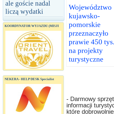
ale goście nadal
Województwo
liczą wydatki
kujawsko-
pomorskie
KOORDYNATOR WYJAZDU (MISJI
przeznaczyło
prawie 450 tys
na projekty
turystyczne
NEKERA - HELP DESK Specialist
- Darmowy sprzęt 
informacji turystyc
które dobrowolnie