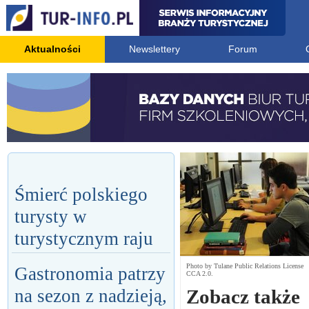
Aktualności
Newslettery
Forum
Śmierć polskiego
turysty w
turystycznym raju
Photo by Tulane Public Relations License
Gastronomia patrzy
CCA 2.0.
na sezon z nadzieją,
Zobacz także