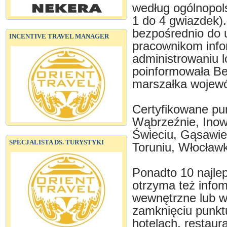
według ogólnopol
1 do 4 gwiazdek)
bezpośrednio do u
INCENTIVE TRAVEL MANAGER
pracownikom info
administrowaniu l
poinformowała Be
marszałka wojew
Certyfikowane pun
Wąbrzeźnie, Inowr
Świeciu, Gąsawie,
SPECJALISTA DS. TURYSTYKI
Toruniu, Włocławk
Ponadto 10 najlep
otrzyma też infom
wewnętrzne lub wi
zamknięciu punktu
hotelach, restaur