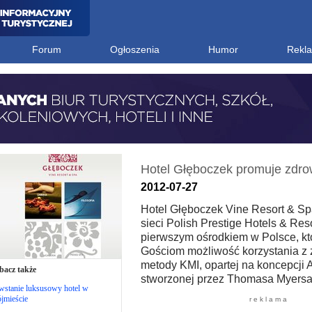
Forum
Ogłoszenia
Humor
Rekl
Hotel Głęboczek promuje zdro
2012-07-27
Hotel Głęboczek Vine Resort & Sp
sieci Polish Prestige Hotels & Reso
pierwszym ośrodkiem w Polsce, kt
Gościom możliwość korzystania z
metody KMI, opartej na koncepcji 
bacz także
stworzonej przez Thomasa Myersa
wstanie luksusowy hotel w
jmieście
r e k l a m a