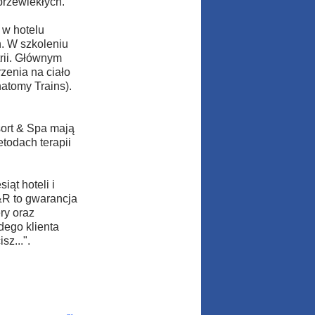
przewlekłych.
 w hotelu
. W szkoleniu
strii. Głównym
zenia na ciało
atomy Trains).
ort & Spa mają
odach terapii
iąt hoteli i
&R to gwarancja
ry oraz
dego klienta
sz...".