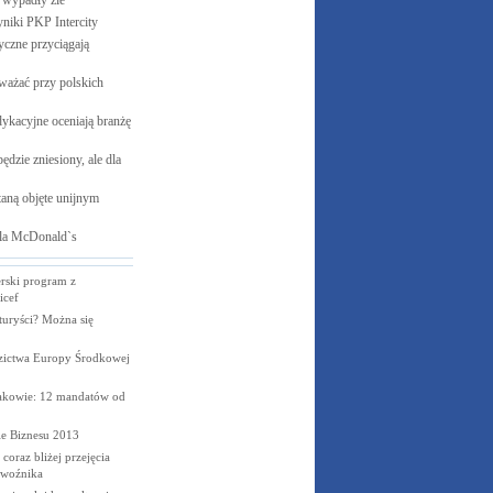
e wypadły
źle
yniki PKP
Intercity
czne przyciągają
ważać przy polskich
ykacyjne oceniają branżę
ędzie zniesiony, ale dla
aną objęte unijnym
la
McDonald`s
erski program z
icef
turyści? Można się
zictwa Europy Środkowej
kowie: 12 mandatów od
e Biznesu 2013
coraz bliżej przejęcia
ewoźnika