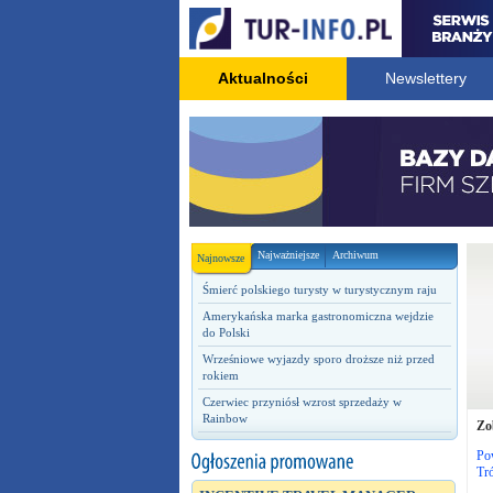
Aktualności
Newslettery
Najważniejsze
Archiwum
Najnowsze
Śmierć polskiego turysty w turystycznym raju
Amerykańska marka gastronomiczna wejdzie
do Polski
Wrześniowe wyjazdy sporo droższe niż przed
rokiem
Czerwiec przyniósł wzrost sprzedaży w
Rainbow
Zo
Po
Tró