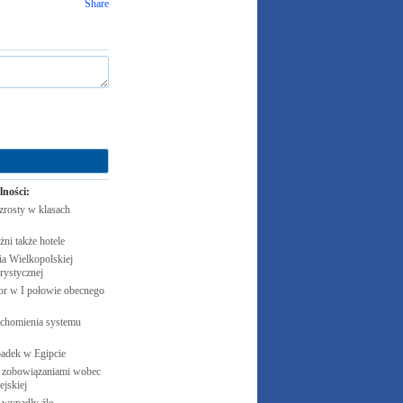
Share
lności:
zrosty w klasach
żni także
hotele
 Wielkopolskiej
rystycznej
cor w I połowie obecnego
uchomienia systemu
padek w
Egipcie
 zobowiązaniami wobec
jskiej