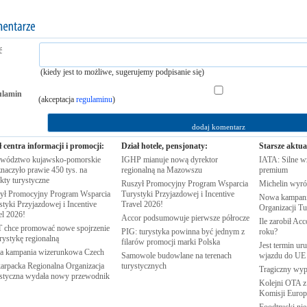
ć
(kiedy jest to możliwe, sugerujemy podpisanie się)
ulamin
(akceptacja
regulaminu
)
ł centra informacji i promocji:
Dział hotele, pensjonaty:
Starsze aktua
wództwo kujawsko-pomorskie
IGHP mianuje nową dyrektor
IATA: Silne w
naczyło prawie 450 tys. na
regionalną na
Mazowszu
premium
ekty
turystyczne
Ruszył Promocyjny Program Wsparcia
Michelin wyró
ył Promocyjny Program Wsparcia
Turystyki Przyjazdowej i Incentive
Nowa kampania
tyki Przyjazdowej i Incentive
Travel
2026!
Organizacji
Tu
el
2026!
Accor podsumowuje pierwsze
półrocze
Ile zarobił Ac
chce promować nowe spojrzenie
PIG: turystyka powinna być jednym z
roku?
urystykę
regionalną
filarów promocji marki
Polska
Jest termin ur
 kampania wizerunkowa
Czech
Samowole budowlane na terenach
wjazdu do
UE
arpacka Regionalna Organizacja
turystycznych
Tragiczny wy
styczna wydała nowy
przewodnik
Kolejni OTA z
Komisji
Europe