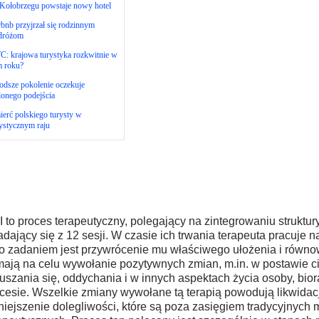
Kołobrzegu powstaje nowy hotel
bnb przyjrzał się rodzinnym
dróżom
: krajowa turystyka rozkwitnie w
m roku?
dsze pokolenie oczekuje
lonego podejścia
erć polskiego turysty w
ystycznym raju
 to proces terapeutyczny, polegający na zintegrowaniu struktury
adający się z 12 sesji. W czasie ich trwania terapeuta pracuje na
o zadaniem jest przywrócenie mu właściwego ułożenia i równo
mają na celu wywołanie pozytywnych zmian, m.in. w postawie c
uszania się, oddychania i w innych aspektach życia osoby, bior
cesie. Wszelkie zmiany wywołane tą terapią powodują likwidac
iejszenie dolegliwości, które są poza zasięgiem tradycyjnych 