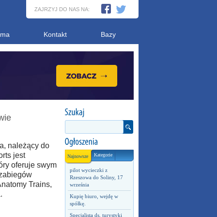
ZAJRZYJ DO NAS NA:
ama
Kontakt
Bazy
wie
a, należący do
rts jest
Kategorie
Najnowsze
óry oferuje swym
pilot wycieczki z
 zabiegów
Rzeszowa do Soliny, 17
Anatomy Trains,
września
.
Kupię biuro, wejdę w
spółkę.
Specjalista ds. turystyki