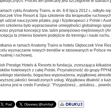
apeutycznych. Proces ten polecany jest szczególnie w stanach 
amach cyklu Anatomy Trains, w dn. 6-8 lipca 2012 r., odbyło się
boczek Vine Resort & Spa szkolenie dla terapeutów ruchowych
ęli udział nauczyciele pilates, jogi i fizjoterapeuci z Polski i Au
em szkolenia było wypracowanie umiejętności globalnego spojr
rzez pryzmat koncepcji tzw. taśm powięziowo-mięśniowych (An
cepcja ta zmienia bowiem podejście do treningu i nauki ruchu.
tkania w ramach Anatomy Trains w hotelu Głęboczek Vine Res
celu wyznaczanie nowych trendów w stosowanych w Polsce met
ualnej i ruchowej.
ish Prestige Hotels & Resorts to fundacja, zrzeszająca kilkadzies
ektów hotelowych z całej Polski. Przynależność do grupy PPH
okiego standardu, bogactwa wyposażenia, wyjątkowej atmosfe
wyższej jakości świadczonych usług. Wyjątkowa dbałość o każ
ażona jest w credo Fundacji: "Przyjedziesz... polubisz... powróci