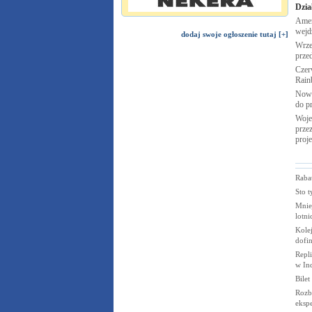
Dzia
Amer
wejd
dodaj swoje ogłoszenie tutaj [+]
Wrze
prze
Czer
Rai
Nowy
do p
Woje
przez
proj
Rabat
Sto t
Mniej
lotn
Kole
dofi
Repl
w In
Bile
Rozbi
eksp