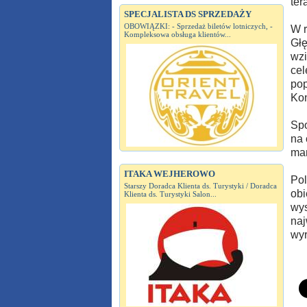
ter
SPECJALISTA DS SPRZEDAŻY
OBOWIĄZKI: - Sprzedaż biletów lotniczych, -
W r
Kompleksowa obsługa klientów...
Głę
wzi
cel
pop
Kon
Spo
na 
man
ITAKA WEJHEROWO
Pol
Starszy Doradca Klienta ds. Turystyki / Doradca
obi
Klienta ds. Turystyki Salon...
wys
naj
wyr