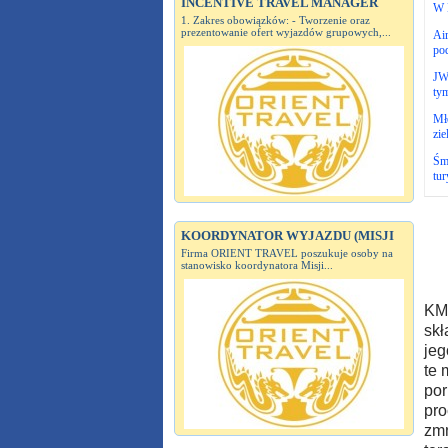
INCENTIVE TRAVEL MANAGER
W 
1. Zakres obowiązków: - Tworzenie oraz
prezentowanie ofert wyjazdów grupowych,...
Air
po
JWC
ty
Mło
zie
Śmi
tur
KOORDYNATOR WYJAZDU (MISJI
Firma ORIENT TRAVEL poszukuje osoby na
stanowisko koordynatora Misji...
KMI
skł
jeg
te 
por
pro
zmn