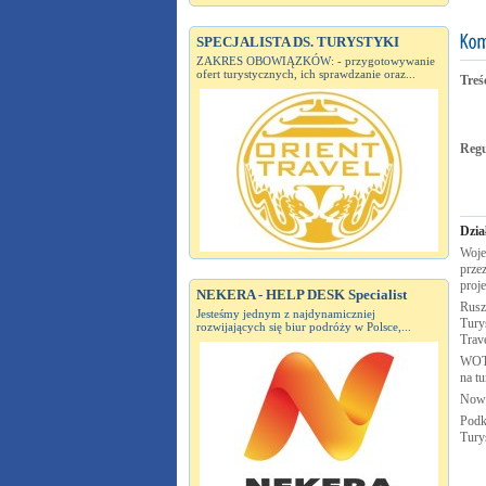
SPECJALISTA DS. TURYSTYKI
ZAKRES OBOWIĄZKÓW: - przygotowywanie
ofert turystycznych, ich sprawdzanie oraz...
Treś
Reg
Dzia
Woje
przez
proj
NEKERA - HELP DESK Specialist
Rusz
Jesteśmy jednym z najdynamiczniej
Turys
rozwijających się biur podróży w Polsce,...
Trav
WOT 
na t
Nowa
Podk
Tury