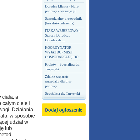
Doradca klienta - biuro
podróży - wakacje.pl
Samodzielny przewodnik
(bez doświadczenia)
ITAKA WEJHEROWO -
Starszy Doradca /
Doradca ds....
KOORDYNATOR
WYJAZDU (MISJI
GOSPODARCZEJ) DO...
Kraków - Specjalista ds.
Turystyki
Zdalne wsparcie
sprzedaży dla biur
podróży
Specjalista ds. Turystyki
 ciała, a
 całym ciele i
wagi. Działania
iała, w sposobie
ącej udział w
ję lub
metod