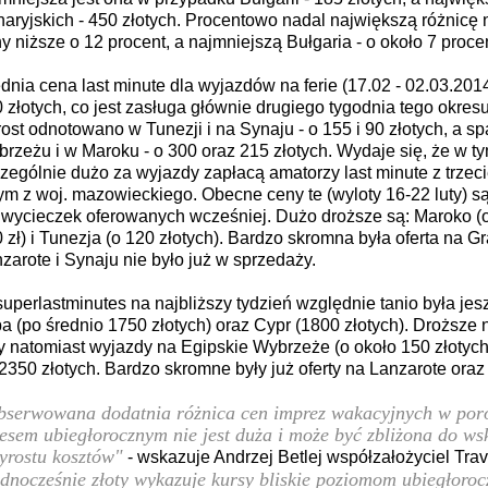
aryjskich - 450 złotych. Procentowo nadal największą różnicę n
y niższe o 12 procent, a najmniejszą Bułgaria - o około 7 procen
dnia cena last minute dla wyjazdów na ferie (17.02 - 02.03.201
 złotych, co jest zasługa głównie drugiego tygodnia tego okres
ost odnotowano w Tunezji i na Synaju - o 155 i 90 złotych, a s
rzeżu i w Maroku - o 300 oraz 215 złotych. Wydaje się, że w t
zególnie dużo za wyjazdy zapłacą amatorzy last minute z trzecie
ym z woj. mazowieckiego. Obecne ceny te (wyloty 16-22 luty) s
 wycieczek oferowanych wcześniej. Dużo droższe są: Maroko (o 
 zł) i Tunezja (o 120 złotych). Bardzo skromna była oferta na G
zarote i Synaju nie było już w sprzedaży.
uperlastminutes na najbliższy tydzień względnie tanio była je
a (po średnio 1750 złotych) oraz Cypr (1800 złotych). Droższe 
y natomiast wyjazdy na Egipskie Wybrzeże (o około 150 złotych)
2350 złotych. Bardzo skromne były już oferty na Lanzarote oraz
serwowana dodatnia różnica cen imprez wakacyjnych w por
esem ubiegłorocznym nie jest duża i może być zbliżona do w
yrostu kosztów"
- wskazuje Andrzej Betlej współzałożyciel Tra
dnocześnie złoty wykazuje kursy bliskie poziomom ubiegłoro