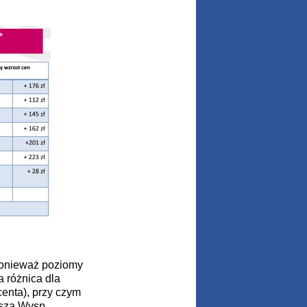
 ponieważ poziomy
a różnica dla
centa), przy czym
ększa Wysp