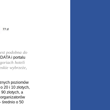
jest podobna do
DATA i portalu
goriach hoteli
pskie wybrzeże,
ocznych poziomów
 20 i 10 złotych,
 90 złotych, a
 organizatorów
- średnio o 50