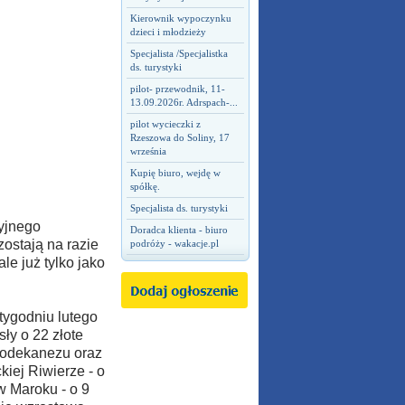
Kierownik wypoczynku
dzieci i młodzieży
Specjalista /Specjalistka
ds. turystyki
pilot- przewodnik, 11-
13.09.2026r. Adrspach-...
pilot wycieczki z
Rzeszowa do Soliny, 17
września
Kupię biuro, wejdę w
spółkę.
Specjalista ds. turystyki
yjnego
Doradca klienta - biuro
ostają na razie
podróży - wakacje.pl
le już tylko jako
tygodniu lutego
ły o 22 złote
Dodekanezu oraz
kiej Riwierze - o
w Maroku - o 9