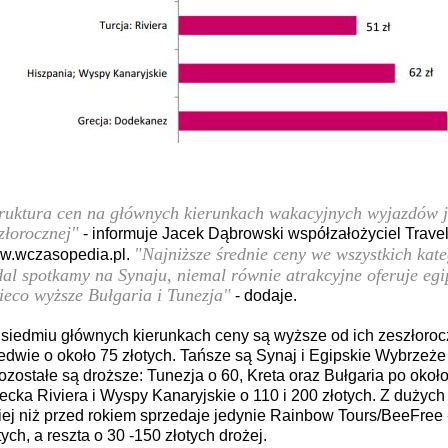
ruktura cen na głównych kierunkach wakacyjnych wyjazdów 
złorocznej"
- informuje Jacek Dąbrowski współzałożyciel Travel
"Najniższe średnie ceny we wszystkich kate
w.wczasopedia.pl.
al spotkamy na Synaju, niemal równie atrakcyjne oferuje egi
ieco wyższe Bułgaria i Tunezja"
- dodaje.
siedmiu głównych kierunkach ceny są wyższe od ich zeszłor
edwie o około 75 złotych. Tańsze są Synaj i Egipskie Wybrzeże o
ozostałe są droższe: Tunezja o 60, Kreta oraz Bułgaria po około
ecka Riviera i Wyspy Kanaryjskie o 110 i 200 złotych. Z dużych
iej niż przed rokiem sprzedaje jedynie Rainbow Tours/BeeFree 
tych, a reszta o 30 -150 złotych drożej.