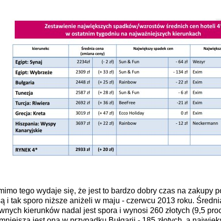
imo tego wydaje się, że jest to bardzo dobry czas na zakupy
są i tak sporo niższe aniżeli w maju - czerwcu 2013 roku. Średni
wnych kierunków nadal jest spora i wynosi 260 złotych (9,5 pro
mniejsza jest ona w przypadku Bułgarii - 185 złotych, a najwi