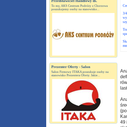
Przedstawiciel Handlowy ds.
Ce
To my, AKS Centrum Podróży z Chorzowa
poszukujemy osoby na stanowisko...
3/
wy
szy
Tra
spa
Sk
mni
Prezenter Oferty - Salon
Ana
Salon Firmowy ITAKA poszukuje osoby na
stanowisko Prezentera Oferty. Jakie...
def
rów
las
Ana
śre
(po
Kan
49 