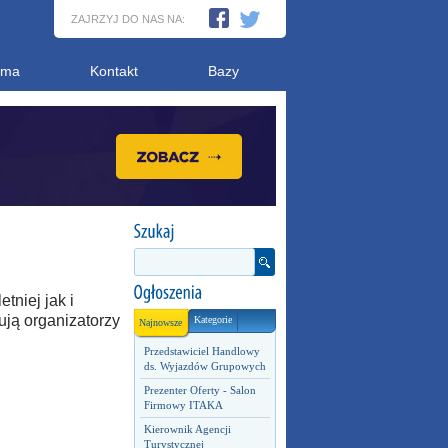
ZAJRZYJ DO NAS NA:
ama
Kontakt
Bazy
tniej jak i
ują organizatorzy
Kategorie
Najnowsze
Przedstawiciel Handlowy
ds. Wyjazdów Grupowych
Prezenter Oferty - Salon
Firmowy ITAKA
Kierownik Agencji
Turystycznej