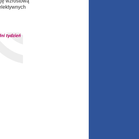
cję wzrostową
selektywnych