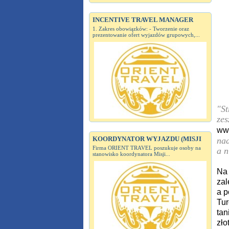
INCENTIVE TRAVEL MANAGER
1. Zakres obowiązków: - Tworzenie oraz
prezentowanie ofert wyjazdów grupowych,...
"St
zes
ww
KOORDYNATOR WYJAZDU (MISJI
nad
Firma ORIENT TRAVEL poszukuje osoby na
a n
stanowisko koordynatora Misji...
Na 
zal
a p
Tur
tan
zło