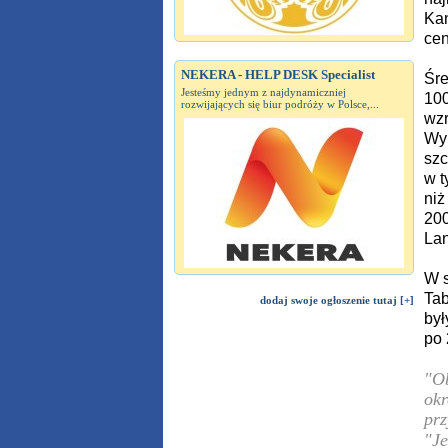
Kan
cen
NEKERA - HELP DESK Specialist
Śre
Jesteśmy jednym z najdynamiczniej
100
rozwijających się biur podróży w Polsce,...
wzr
Wyb
szc
w t
niż
200
Lan
W s
Tab
dodaj swoje ogłoszenie tutaj [+]
był
po 
"Ob
okr
prz
"Je