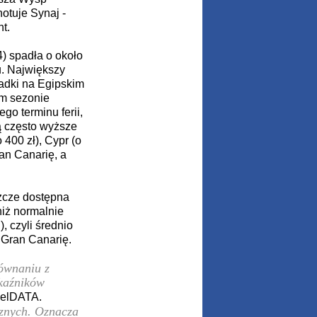
otuje Synaj -
t.
4) spadła o około
u. Największy
padki na Egipskim
ym sezonie
go terminu ferii,
ą często wyższe
400 zł), Cypr (o
ran Canarię, a
szcze dostępna
niż normalnie
, czyli średnio
 Gran Canarię.
ównaniu z
skaźników
velDATA.
cznych. Oznacza