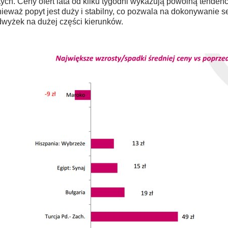
tych. Ceny ofert lata od kilku tygodni wykazują powolną tenden
ieważ popyt jest duży i stabilny, co pozwala na dokonywanie 
wyżek na dużej części kierunków.