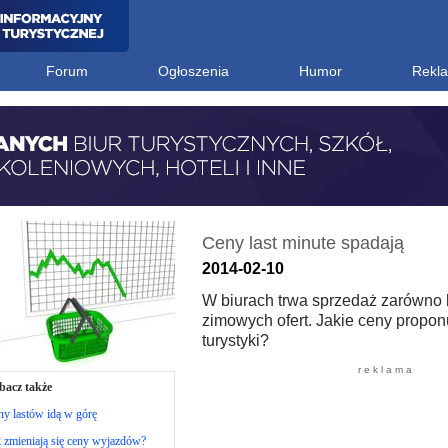
Forum
Ogłoszenia
Humor
Rekl
Ceny last minute spadają
2014-02-10
W biurach trwa sprzedaż zarówno le
zimowych ofert. Jakie ceny propon
turystyki?
r e k l a m a
bacz także
y lastów idą w górę
 zmieniają się ceny wyjazdów?