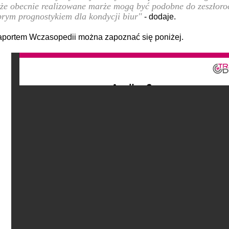
 że obecnie realizowane marże mogą być podobne do zeszłoroc
rym prognostykiem dla kondycji biur"
- dodaje.
aportem Wczasopedii można zapoznać się poniżej.