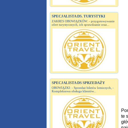
SPECJALISTA DS. TURYSTYKI
ZAKRES OBOWIĄZKÓW: - przygotowywanie
ofert turystycznych, ich sprawdzanie oraz...
SPECJALISTA DS SPRZEDAŻY
OBOWIĄZKI: - Sprzedaż biletów lotniczych, -
Kompleksowa obsługa klientów...
Pom
te 
głó
naj