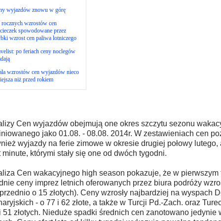
ny wyjazdów znowu w górę
4 rocznych wzrostów cen
cieczek spowodowane przez
bki wzrost cen paliwa lotniczego
velist: po feriach ceny noclegów
dają
ala wzrostów cen wyjazdów nieco
ejsza niż przed rokiem
lizy Cen wyjazdów obejmują one okres szczytu sezonu wakac
iniowanego jako 01.08. - 08.08. 2014r. W zestawieniach cen poz
nież wyjazdy na ferie zimowe w okresie drugiej połowy lutego, a
t minute, którymi stały się one od dwóch tygodni.
liza Cen wakacyjnego high season pokazuje, że w pierwszym 
dnie ceny imprez letnich oferowanych przez biura podróży wzros
przednio o 15 złotych). Ceny wzrosły najbardziej na wyspach 
aryjskich - o 77 i 62 złote, a także w Turcji Pd.-Zach. oraz Turec
i 51 złotych. Nieduże spadki średnich cen zanotowano jedynie 