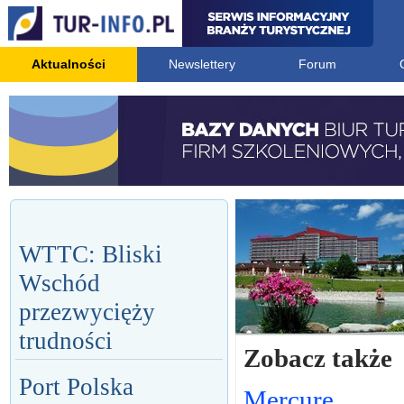
Aktualności
Newslettery
Forum
WTTC: Bliski
Wschód
przezwycięży
trudności
Zobacz także
Port Polska
Mercure