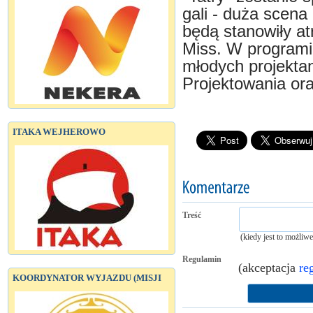
gali - duża scena
będą stanowiły at
Miss. W programi
młodych projektan
Projektowania ora
ITAKA WEJHEROWO
Treść
(kiedy jest to możliw
Regulamin
(akceptacja
re
KOORDYNATOR WYJAZDU (MISJI