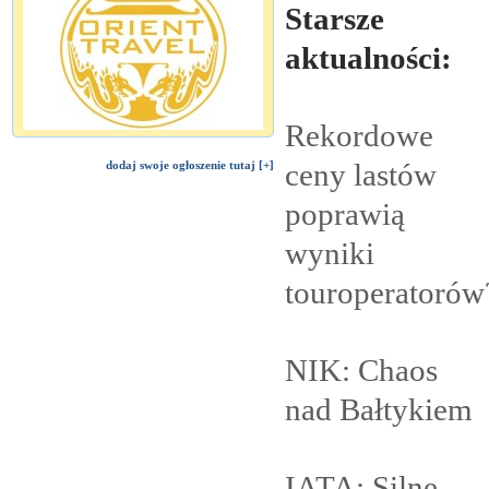
Starsze
aktualności:
Rekordowe
ceny lastów
dodaj swoje ogłoszenie tutaj [+]
poprawią
wyniki
touroperatorów
NIK: Chaos
nad
Bałtykiem
IATA: Silne