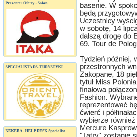
Prezenter Oferty - Salon
basenie. W spoko
będą przygotowyw
Uczestnicy wyści
w sobotę, 14 lipc
dalszą drogę do 
69. Tour de Polog
Tydzień później, w
przestronnych wn
SPECJALISTA DS. TURYSTYKI
Zakopane, 18 pię
tytuł Miss Poloni
finałowa połączon
Fashion. Wybrane 
reprezentować bę
ćwierć i półfinał
wybierze również
Mercure Kasprowy
NEKERA - HELP DESK Specialist
"Tatry" zostanie 