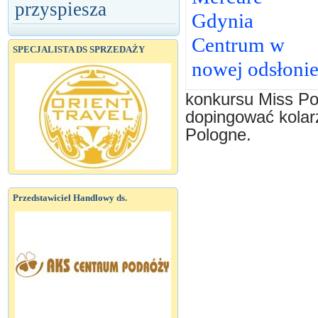
przyspiesza
Gdynia
Centrum w
SPECJALISTA DS SPRZEDAŻY
nowej odsłoni
konkursu Miss Po
dopingować kolarz
Pologne.
Przedstawiciel Handlowy ds.