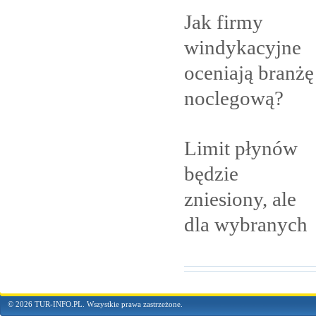
Jak firmy
windykacyjne
oceniają branżę
noclegową?
Limit płynów
będzie
zniesiony, ale
dla
wybranych
© 2026 TUR-INFO.PL. Wszystkie prawa zastrzeżone.