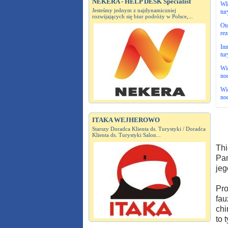
NEKERA - HELP DESK Specialist
Wł
Jesteśmy jednym z najdynamiczniej
tu
rozwijających się biur podróży w Polsce,...
Oto
rez
Inn
tu
Wię
no
Wię
no
ITAKA WEJHEROWO
Starszy Doradca Klienta ds. Turystyki / Doradca
Klienta ds. Turystyki Salon...
Thi
Pań
jeg
Pro
fau
chi
to 