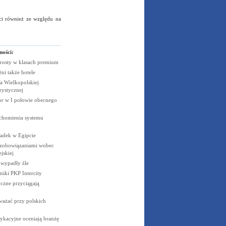
ści również ze względu na
ności:
rosty w klasach
premium
żni także
hotele
 Wielkopolskiej
rystycznej
cor w I połowie obecnego
uchomienia systemu
padek w
Egipcie
 zobowiązaniami wobec
jskiej
e wypadły
źle
niki PKP
Intercity
czne przyciągają
ważać przy polskich
ykacyjne oceniają branżę