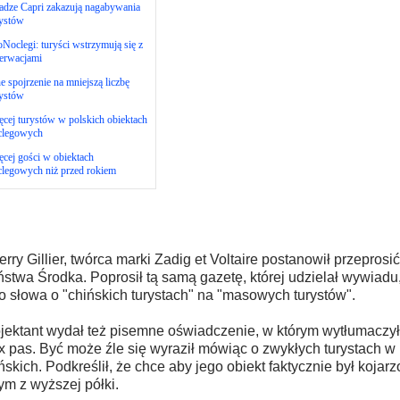
adze Capri zakazują nagabywania
rystów
Noclegi: turyści wstrzymują się z
erwacjami
e spojrzenie na mniejszą liczbę
rystów
cej turystów w polskich obiektach
clegowych
cej gości w obiektach
clegowych niż przed rokiem
erry Gillier, twórca marki Zadig et Voltaire postanowił przeprosi
stwa Środka. Poprosił tą samą gazetę, której udzielał wywiadu,
o słowa o "chińskich turystach" na "masowych turystów".
jektant wydał też pisemne oświadczenie, w którym wytłumaczy
x pas. Być może źle się wyraził mówiąc o zwykłych turystach w
ńskich. Podkreślił, że chce aby jego obiekt faktycznie był kojar
tym z wyższej półki.