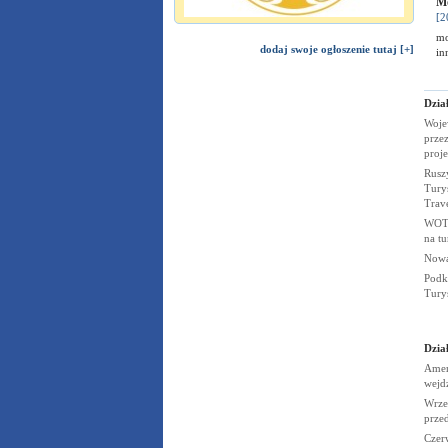
Mó
[2
mo
dodaj swoje ogłoszenie tutaj [+]
i
Dział
Woje
przez
proj
Rusz
Turys
Trav
WOT 
na t
Nowa
Podk
Tury
Dział
Amer
wejd
Wrze
prze
Czerw