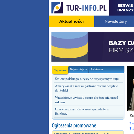
Aktualności
Newslettery
Najważniejsze
Archiwum
Najnowsze
Śmierć polskiego turysty w turystycznym raju
Amerykańska marka gastronomiczna wejdzie
do Polski
Wrześniowe wyjazdy sporo droższe niż przed
rokiem
Czerwiec przyniósł wzrost sprzedaży w
Rainbow
Zo
Po
Tró