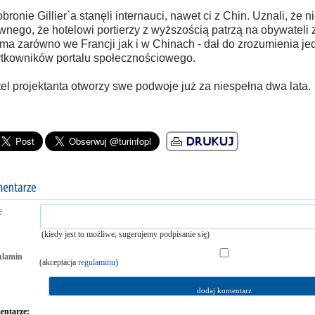
bronie Gillier`a stanęli internauci, nawet ci z Chin. Uznali, że 
wnego, że hotelowi portierzy z wyższością patrzą na obywateli z
ma zarówno we Francji jak i w Chinach - dał do zrozumienia je
tkowników portalu społecznościowego.
el projektanta otworzy swe podwoje już za niespełna dwa lata.
ć
(kiedy jest to możliwe, sugerujemy podpisanie się)
ulamin
(akceptacja
regulaminu
)
ntarze: