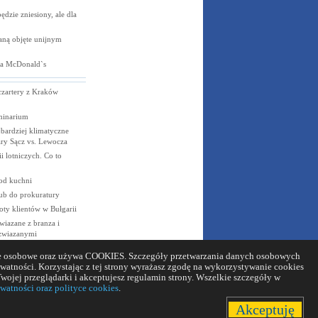
dzie zniesiony, ale dla
aną objęte unijnym
la
McDonald`s
czartery z Kraków
minarium
bardziej klimatyczne
ary Sącz vs. Lewocza
i lotniczych. Co to
od kuchni
ub do prokuratury
poty klientów w Bułgarii
wiazane z branza i
 zwiazanymi
 / PILOT
ane osobowe oraz używa COOKIES. Szczegóły przetwarzania danych osobowych
ywatności. Korzystając z tej strony wyrażasz zgodę na wykorzystywanie cookies
wojej przeglądarki i akceptujesz regulamin strony. Wszelkie szczegóły w
nformację
patronat
linki
moje usługi
praca
english
ywatności oraz polityce cookies
.
Akceptuję
zgłoś problem ze stroną