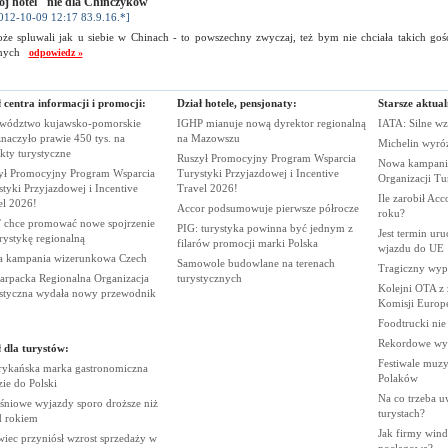
j hotel "nie dla Chińczyków"
012-10-09 12:17 83.9.16.*]
że spluwali jak u siebie w Chinach - to powszechny zwyczaj, też bym nie chciała takich go
nnych
odpowiedz »
 centra informacji i promocji:
Dział hotele, pensjonaty:
Starsze aktual
wództwo kujawsko-pomorskie
IGHP mianuje nową dyrektor regionalną
IATA: Silne wz
naczyło prawie 450 tys. na
na
Mazowszu
Michelin wyró
ekty
turystyczne
Ruszył Promocyjny Program Wsparcia
Nowa kampania
ył Promocyjny Program Wsparcia
Turystyki Przyjazdowej i Incentive
Organizacji
Tu
tyki Przyjazdowej i Incentive
Travel
2026!
Ile zarobił Ac
el
2026!
Accor podsumowuje pierwsze
półrocze
roku?
chce promować nowe spojrzenie
PIG: turystyka powinna być jednym z
Jest termin ur
urystykę
regionalną
filarów promocji marki
Polska
wjazdu do
UE
 kampania wizerunkowa
Czech
Samowole budowlane na terenach
Tragiczny wy
arpacka Regionalna Organizacja
turystycznych
Kolejni OTA z
styczna wydała nowy
przewodnik
Komisji
Europe
Foodtrucki ni
Rekordowe wy
 dla turystów:
Festiwale muzy
ykańska marka gastronomiczna
Polaków
zie do
Polski
Na co trzeba u
śniowe wyjazdy sporo droższe niż
turystach?
d
rokiem
Jak firmy wind
iec przyniósł wzrost sprzedaży w