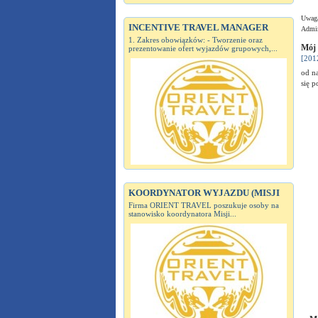
Uwaga
INCENTIVE TRAVEL MANAGER
Admin
1. Zakres obowiązków: - Tworzenie oraz
Mój 
prezentowanie ofert wyjazdów grupowych,...
[201
od n
się 
KOORDYNATOR WYJAZDU (MISJI
Firma ORIENT TRAVEL poszukuje osoby na
stanowisko koordynatora Misji...