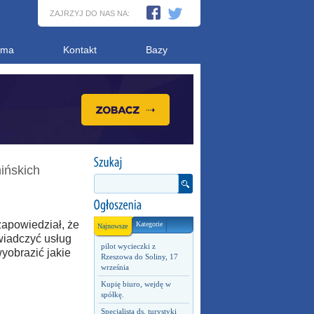
ZAJRZYJ DO NAS NA:
ama
Kontakt
Bazy
ińskich
zapowiedział, że
Kategorie
Najnowsze
wiadczyć usług
pilot wycieczki z
wyobrazić jakie
Rzeszowa do Soliny, 17
września
Kupię biuro, wejdę w
spółkę.
Specjalista ds. turystyki