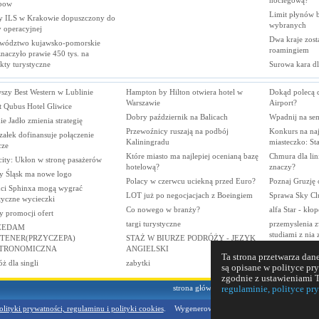
noclegową?
bow
Limit płynów bę
 ILS w Krakowie dopuszczony do
wybranych
y
operacyjnej
Dwa kraje zost
wództwo kujawsko-pomorskie
roamingiem
naczyło prawie 450 tys. na
ekty
turystyczne
Surowa kara d
szy Best Western w Lublinie
Hampton by Hilton otwiera hotel w
Dokąd polecą 
Warszawie
Airport?
t Qubus Hotel Gliwice
Dobry październik na Balicach
Wpadnij na se
ie Jadło zmienia strategię
Przewoźnicy ruszają na podbój
Konkurs na naj
ałek dofinansuje połączenie
Kaliningradu
miasteczko: St
cze
Które miasto ma najlepiej ocenianą bazę
Chmura dla lini
city: Ukłon w stronę pasażerów
hotelową?
znaczy?
y Śląsk ma nowe logo
Polacy w czerwcu uciekną przed Euro?
Poznaj Gruzję 
nci Sphinxa mogą wygrać
LOT już po negocjacjach z Boeingiem
Sprawa Sky Cl
tyczne wycieczki
Co nowego w branży?
alfa Star - kło
y promocji ofert
targi turystyczne
przemyslenia z
ZEDAM
studiami z nia
TENER(PRZYCZEPA)
STAŻ W BIURZE PODRÓŻY - JĘZYK
TRONOMICZNA
ANGIELSKI
WYCHOWAWCA
Ta strona przetwarza d
ż dla singli
zabytki
są opisane w polityce pr
zgodnie z ustawieniami T
strona główna
kontakt
reklama
dodaj i
regulaminie, polityce pr
olityki prywatności, regulaminu i polityki cookies
. Wygenerowano:2026-08-06 06:40:15