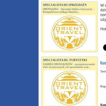
SPECJALISTA DS SPRZEDAŻY
W o
OBOWIĄZKI: - Sprzedaż biletów lotniczych, -
dzi
Kompleksowa obsługa klientów...
nor
uży
Hot
SPECJALISTA DS. TURYSTYKI
ZAKRES OBOWIĄZKÓW: - przygotowywanie
ofert turystycznych, ich sprawdzanie oraz...
Treś
Reg
Kome