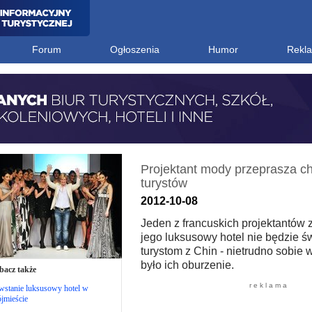
Forum
Ogłoszenia
Humor
Rekl
Projektant mody przeprasza ch
turystów
2012-10-08
Jeden z francuskich projektantów 
jego luksusowy hotel nie będzie ś
turystom z Chin - nietrudno sobie 
było ich oburzenie.
bacz także
r e k l a m a
wstanie luksusowy hotel w
jmieście