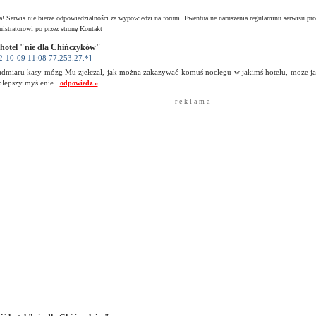
! Serwis nie bierze odpowiedzialności za wypowiedzi na forum. Ewentualne naruszenia regulaminu serwisu pro
istratorowi po przez stronę Kontakt
hotel "nie dla Chińczyków"
2-10-09 11:08 77.253.27.*]
admiaru kasy mózg Mu zjełczał, jak można zakazywać komuś noclegu w jakimś hotelu, może jak
polepszy myślenie
odpowiedz »
r e k l a m a