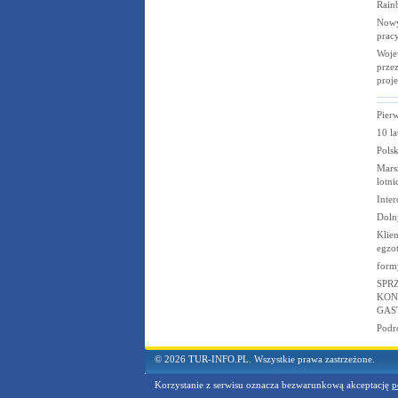
Rain
Nowy
prac
Woje
przez
proj
Pierw
10 la
Polsk
Marsz
lotni
Inter
Doln
Klie
egzo
form
SPR
KON
GAS
Podró
© 2026 TUR-INFO.PL. Wszystkie prawa zastrzeżone.
Korzystanie z serwisu oznacza bezwarunkową akceptację
p