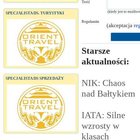
Treść
(kiedy jest to możliw
SPECJALISTA DS. TURYSTYKI
Regulamin
(akceptacja
re
Starsze
aktualności:
SPECJALISTA DS SPRZEDAŻY
NIK: Chaos
nad
Bałtykiem
IATA: Silne
wzrosty w
klasach