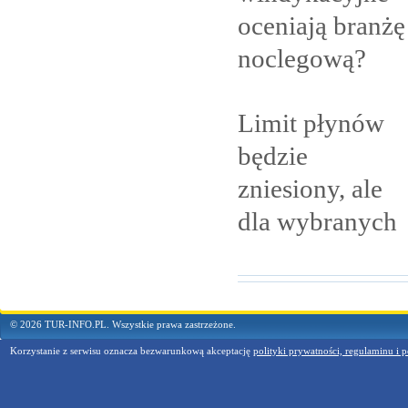
oceniają branżę
noclegową?
Limit płynów
będzie
zniesiony, ale
dla
wybranych
© 2026 TUR-INFO.PL. Wszystkie prawa zastrzeżone.
Korzystanie z serwisu oznacza bezwarunkową akceptację
polityki prywatności, regulaminu i p