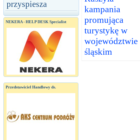
przyspiesza
kampania
promująca
NEKERA - HELP DESK Specialist
turystykę w
województwie
śląskim
Przedstawiciel Handlowy ds.