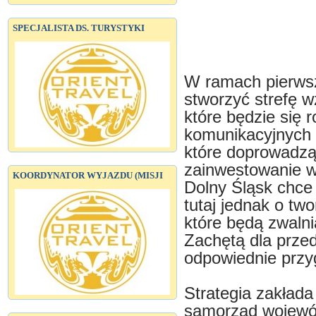
SPECJALISTA DS. TURYSTYKI
W ramach pierwsz
stworzyć strefę 
które będzie się 
komunikacyjnych 
które doprowadzą
zainwestowanie w
KOORDYNATOR WYJAZDU (MISJI
Dolny Śląsk chce
tutaj jednak o tw
które będą zwaln
Zachętą dla prze
odpowiednie przy
Strategia zakłada
samorząd wojewód