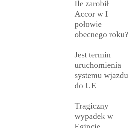
Ile zarobił
Accor w I
połowie
obecnego
roku
Jest termin
uruchomienia
systemu wjazd
do
UE
Tragiczny
wypadek w
Egipcie