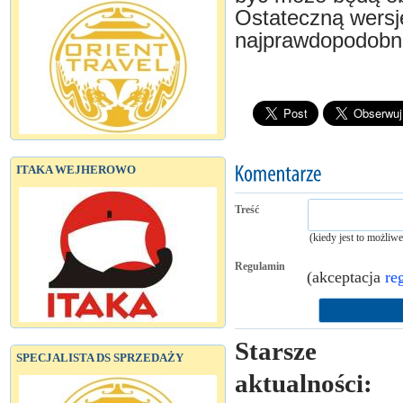
Ostateczną wers
najprawdopodobni
ITAKA WEJHEROWO
Treść
(kiedy jest to możliw
Regulamin
(akceptacja
re
Starsze
SPECJALISTA DS SPRZEDAŻY
aktualności: