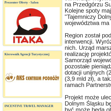
Prezenter Oferty - Salon
na Przedgórzu Su
Kolejne spoty ma
"Tajemniczy Doln
województwa ma b
Region został pod
interwencji. Wyr
nich. Urząd marsz
realizację projek
Kierownik Agencji Turystycznej
Samorząd wojewód
pozostałe pieniąd
dotacji unijnych 
(3,9 mld zł), a t
ramach Partnerst
Projekt może ule
Dolnym Śląsku będ
INCENTIVE TRAVEL MANAGER
być może będą ob