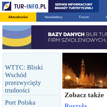
Aktualności
Newslettery
Forum
WTTC: Bliski
Wschód
przezwycięży
trudności
Zobacz także
Port Polska
Ruszyła