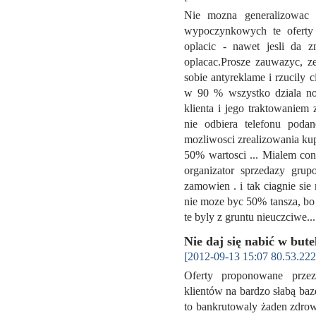
Nie mozna generalizowac
wypoczynkowych te oferty s
oplacic - nawet jesli da 
oplacac.Prosze zauwazyc, ze
sobie antyreklame i rzucily c
w 90 % wszystko dziala norm
klienta i jego traktowaniem 
nie odbiera telefonu podan
mozliwosci zrealizowania kup
50% wartosci ... Mialem con
organizator sprzedazy grup
zamowien . i tak ciagnie si
nie moze byc 50% tansza, bo n
te byly z gruntu nieuczciwe..
Nie daj się nabić w bute
[2012-09-13 15:07 80.53.222
Oferty proponowane przez
klientów na bardzo słabą baz
to bankrutowaly żaden zdrow