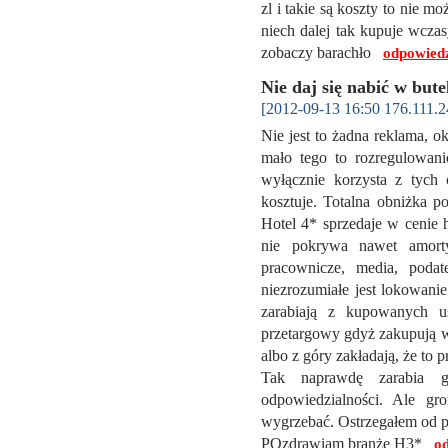
zl i takie są koszty to nie m
niech dalej tak kupuje wczas
zobaczy barachło
odpowied
Nie daj się nabić w bute
[2012-09-13 16:50 176.111.2
Nie jest to żadna reklama, o
mało tego to rozregulowani
wyłącznie korzysta z tych 
kosztuje. Totalna obniżka 
Hotel 4* sprzedaje w cenie 
nie pokrywa nawet amorty
pracownicze, media, podat
niezrozumiałe jest lokowani
zarabiają z kupowanych us
przetargowy gdyż zakupują wi
albo z góry zakładają, że to
Tak naprawdę zarabia g
odpowiedzialności. Ale gr
wygrzebać. Ostrzegałem od po
POzdrawiam branżę H3*
o