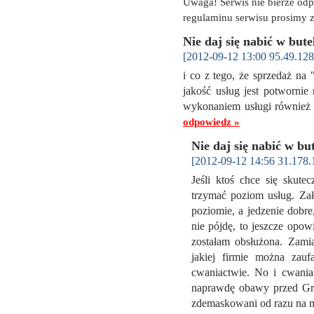
Uwaga! Serwis nie bierze od
regulaminu serwisu prosimy z
Nie daj się nabić w bute
[2012-09-12 13:00 95.49.128
i co z tego, że sprzedaż na 
jakość usług jest potwornie
wykonaniem usługi również w
odpowiedz »
Nie daj się nabić w bu
[2012-09-12 14:56 31.178.
Jeśli ktoś chce się skut
trzymać poziom usług. Zał
poziomie, a jedzenie dobre,
nie pójdę, to jeszcze opow
zostałam obsłużona. Zami
jakiej firmie można zauf
cwaniactwie. No i cwaniak
naprawdę obawy przed Grup
zdemaskowani od razu na