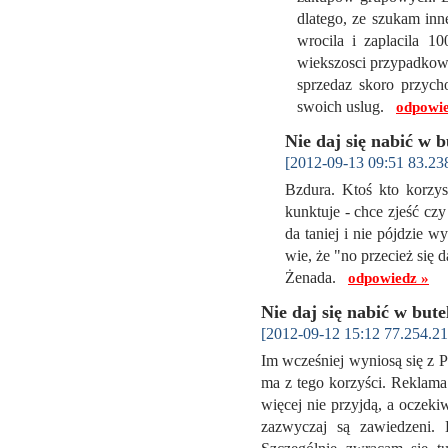
dlatego, ze szukam inne
wrocila i zaplacila 10
wiekszosci przypadkow
sprzedaz skoro przych
swoich uslug.
odpowie
Nie daj się nabić w b
[2012-09-13 09:51 83.23
Bzdura. Ktoś kto korzyst
kunktuje - chce zjeść cz
da taniej i nie pójdzie 
wie, że "no przecież się 
Żenada.
odpowiedz »
Nie daj się nabić w bute
[2012-09-12 15:12 77.254.21
Im wcześniej wyniosą się z P
ma z tego korzyści. Reklama 
więcej nie przyjdą, a oczeki
zazwyczaj są zawiedzeni. 