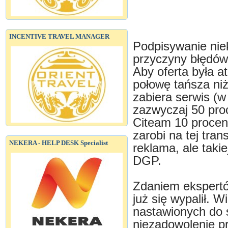
INCENTIVE TRAVEL MANAGER
Podpisywanie nie
przyczyny błędów
Aby oferta była a
połowę tańsza niż
zabiera serwis (
zazwyczaj 50 pro
Citeam 10 procent
zarobi na tej tra
NEKERA - HELP DESK Specialist
reklama, ale taki
DGP.
Zdaniem ekspert
już się wypalił. W
nastawionych do 
niezadowolenie pr