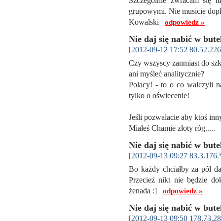
Szczególnie zwracam się t
grupowymi. Nie musicie dopłac
Kowalski
odpowiedz »
Nie daj się nabić w bute
[2012-09-12 17:52 80.52.226
Czy wszyscy zanmiast do szkoł
ani myśleć analitycznie?
Polacy! - to o co walczyli n
tylko o oświecenie!
Jeśli pozwalacie aby ktoś in
Miałeś Chamie złoty róg.....
Nie daj się nabić w bute
[2012-09-13 09:27 83.3.176.
Bo każdy chciałby za pół da
Przecież nikt nie będzie do
żenada :]
odpowiedz »
Nie daj się nabić w bute
[2012-09-13 09:50 178.73.28