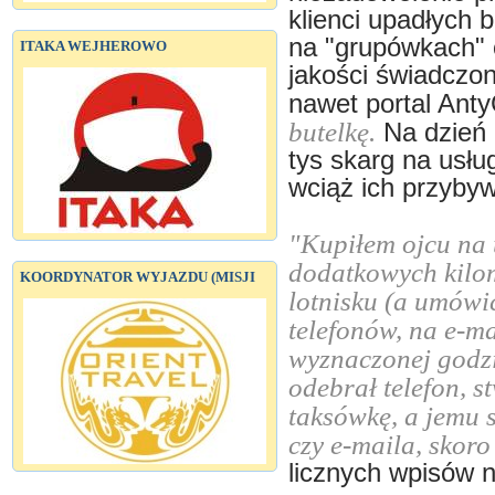
klienci upadłych b
na "grupówkach" 
ITAKA WEJHEROWO
jakości świadczon
nawet portal Ant
butelkę.
Na dzień 
tys skarg na usłu
wciąż ich przyby
"Kupiłem ojcu na 
dodatkowych kilom
KOORDYNATOR WYJAZDU (MISJI
lotnisku (a umówić
telefonów, na e-mai
wyznaczonej godzi
odebrał telefon, s
taksówkę, a jemu 
czy e-maila, skoro 
licznych wpisów 