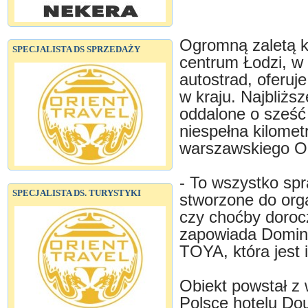
Ogromną zaletą ko
SPECJALISTA DS SPRZEDAŻY
centrum Łodzi, w
autostrad, oferuj
w kraju. Najbliżs
oddalone o sześć
niespełna kilomet
warszawskiego Okę
- To wszystko sp
SPECJALISTA DS. TURYSTYKI
stworzone do org
czy choćby dorocz
zapowiada Domini
TOYA, która jest
Obiekt powstał z
Polsce hotelu Do