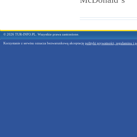
© 2026 TUR-INFO.PL. Wszystkie prawa zastrzeżone.
Korzystanie z serwisu oznacza bezwarunkową akceptację
polityki prywatności, regulaminu i p