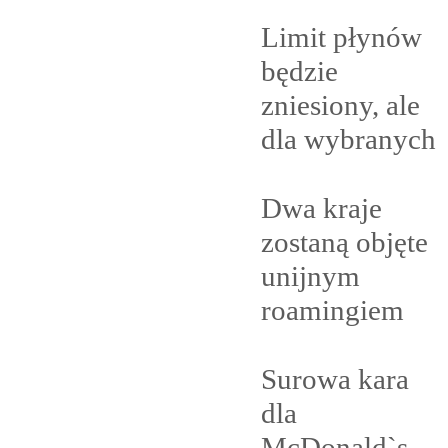
Limit płynów
będzie
zniesiony, ale
dla
wybranych
Dwa kraje
zostaną objęte
unijnym
roamingiem
Surowa kara
dla
McDonald`s