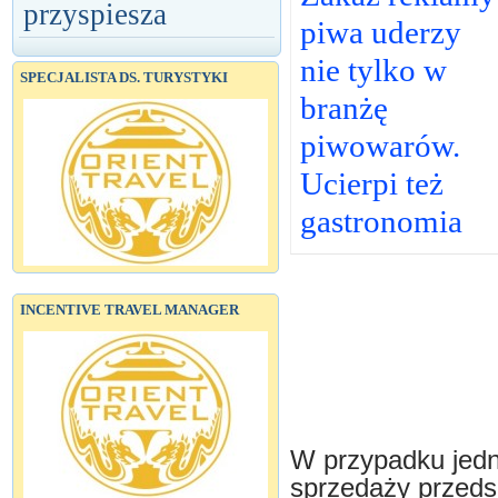
przyspiesza
piwa uderzy
nie tylko w
SPECJALISTA DS. TURYSTYKI
branżę
piwowarów.
Ucierpi też
gastronomia
INCENTIVE TRAVEL MANAGER
W przypadku jed
sprzedaży przedsi