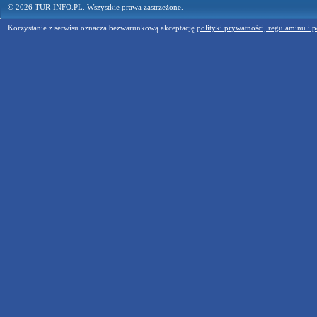
© 2026 TUR-INFO.PL. Wszystkie prawa zastrzeżone.
Korzystanie z serwisu oznacza bezwarunkową akceptację
polityki prywatności, regulaminu i p