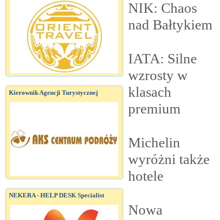
NIK: Chaos
nad
Bałtykiem
IATA: Silne
wzrosty w
klasach
Kierownik Agencji Turystycznej
premium
Michelin
wyróżni także
hotele
NEKERA - HELP DESK Specialist
Nowa