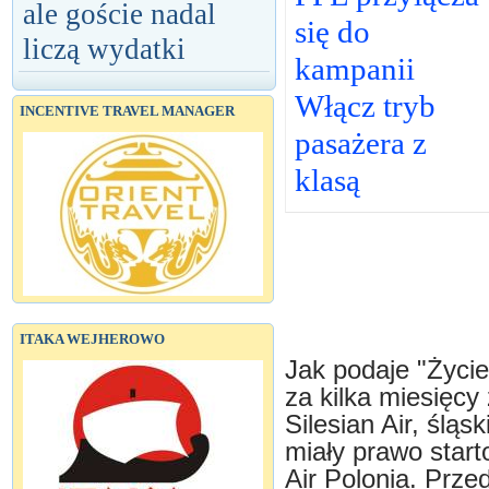
ale goście nadal
się do
liczą wydatki
kampanii
Włącz tryb
INCENTIVE TRAVEL MANAGER
pasażera z
klasą
ITAKA WEJHEROWO
Jak podaje "Życi
za kilka miesięcy
Silesian Air, śląsk
miały prawo start
Air Polonia. Przed