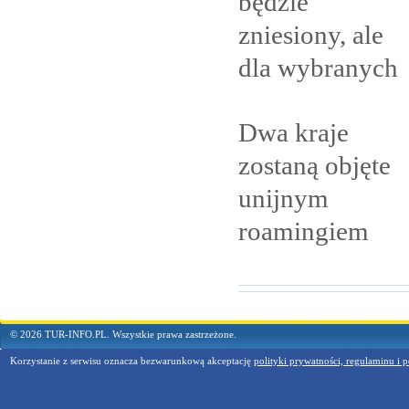
będzie
zniesiony, ale
dla
wybranych
Dwa kraje
zostaną objęte
unijnym
roamingiem
© 2026 TUR-INFO.PL. Wszystkie prawa zastrzeżone.
Korzystanie z serwisu oznacza bezwarunkową akceptację
polityki prywatności, regulaminu i p