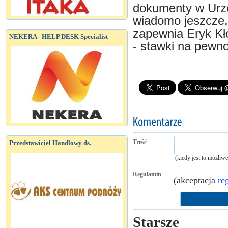
dokumenty w Urzę
wiadomo jeszcze, i
zapewnia Eryk Kło
NEKERA - HELP DESK Specialist
- stawki na pewn
Treść
Przedstawiciel Handlowy ds.
(kiedy jest to możliw
Regulamin
(akceptacja
re
Starsze