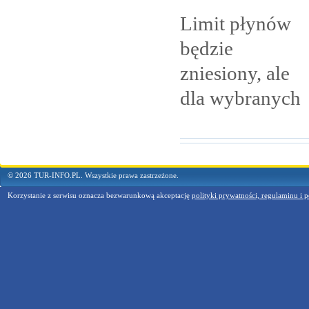
Limit płynów
będzie
zniesiony, ale
dla
wybranych
© 2026 TUR-INFO.PL. Wszystkie prawa zastrzeżone.
Korzystanie z serwisu oznacza bezwarunkową akceptację
polityki prywatności, regulaminu i p