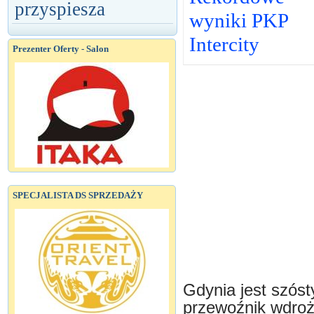
przyspiesza
wyniki PKP
Intercity
Prezenter Oferty - Salon
SPECJALISTA DS SPRZEDAŻY
Gdynia jest szós
przewoźnik wdroży