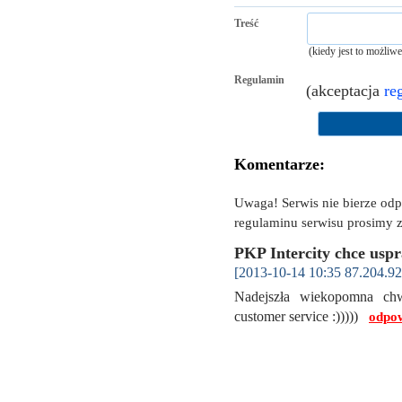
Treść
(kiedy jest to możliw
Regulamin
(akceptacja
re
Komentarze:
Uwaga! Serwis nie bierze od
regulaminu serwisu prosimy z
PKP Intercity chce usp
[2013-10-14 10:35 87.204.92
Nadejszła wiekopomna chw
customer service :)))))
odpow