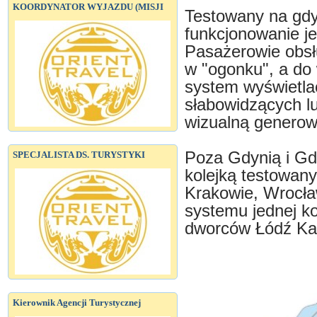
KOORDYNATOR WYJAZDU (MISJI
Testowany na gd
funkcjonowanie je
Pasażerowie obsłu
w "ogonku", a do 
system wyświetla
słabowidzących l
wizualną generow
Poza Gdynią i Gd
SPECJALISTA DS. TURYSTYKI
kolejką testowan
Krakowie, Wrocła
systemu jednej ko
dworców Łódź Kal
Kierownik Agencji Turystycznej