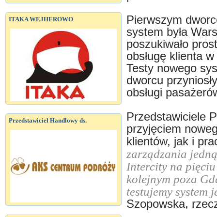
Pierwszym dworce
ITAKA WEJHEROWO
system była Wars
poszukiwało prost
obsługę klienta 
Testy nowego sy
dworcu przyniosł
obsługi pasażeró
Przedstawiciele 
Przedstawiciel Handlowy ds.
przyjęciem noweg
klientów, jak i p
zarządzania jedną
Intercity na pięci
kolejnym poza Gda
testujemy system j
Szopowska, rzecz