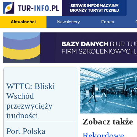
Aktualności
Newslettery
Forum
WTTC: Bliski
Wschód
przezwycięży
trudności
Zobacz także
Port Polska
Rekordowe