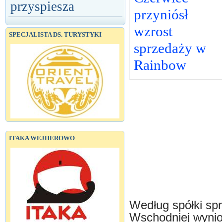
przyspiesza
przyniósł
wzrost
SPECJALISTA DS. TURYSTYKI
sprzedaży w
Rainbow
ITAKA WEJHEROWO
Według spółki sp
Wschodniej wynio