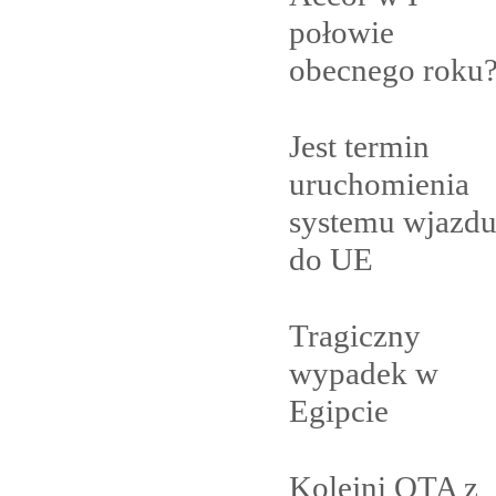
połowie
obecnego
roku
Jest termin
uruchomienia
systemu wjazd
do
UE
Tragiczny
wypadek w
Egipcie
Kolejni OTA z