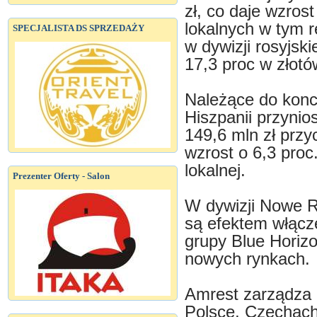
zł, co daje wzros
lokalnych w tym r
SPECJALISTA DS SPRZEDAŻY
w dywizji rosyjski
17,3 proc w złotó
Należące do konc
Hiszpanii przynio
149,6 mln zł prz
wzrost o 6,3 proc
lokalnej.
Prezenter Oferty - Salon
W dywizji Nowe Ry
są efektem włącz
grupy Blue Horiz
nowych rynkach.
Amrest zarządza 
Polsce, Czechach, 