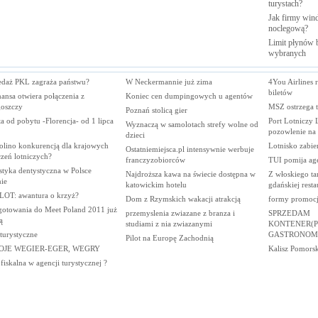
turystach?
Jak firmy wind
noclegową?
Limit płynów b
wybranych
edaż PKL zagraża państwu?
W Neckermannie już zima
4You Airlines 
biletów
ansa otwiera połączenia z
Koniec cen dumpingowych u agentów
oszczy
MSZ ostrzega 
Poznań stolicą gier
a od pobytu -Florencja- od 1 lipca
Port Lotniczy 
Wyznaczą w samolotach strefy wolne od
pozowlenie na
dzieci
olino konkurencją dla krajowych
Lotnisko zabie
Ostatniemiejsca.pl intensywnie werbuje
zeń lotniczych?
franczyzobiorców
TUI pomija ag
styka dentystyczna w Polsce
Najdroższa kawa na świecie dostępna w
Z włoskiego ta
ie
katowickim hotelu
gdańskiej resta
LOT: awantura o krzyż?
Dom z Rzymskich wakacji atrakcją
formy promocji
gotowania do Meet Poland 2011 już
przemyslenia zwiazane z branza i
SPRZEDAM
ą
studiami z nia zwiazanymi
KONTENER(P
 turystyczne
GASTRONOM
Pilot na Europę Zachodnią
OJE WEGIER-EGER, WEGRY
Kalisz Pomorsk
fiskalna w agencji turystycznej ?