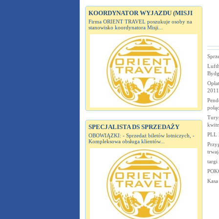
KOORDYNATOR WYJAZDU (MISJI
Firma ORIENT TRAVEL poszukuje osoby na
stanowisko koordynatora Misji...
Sprz
Lufth
Bydg
Opłat
2011
Pend
połąc
Tury
kwitn
SPECJALISTA DS SPRZEDAŻY
PLL 
OBOWIĄZKI: - Sprzedaż biletów lotniczych, -
Kompleksowa obsługa klientów...
Przy
trwaj
targi
POK
Kasa 