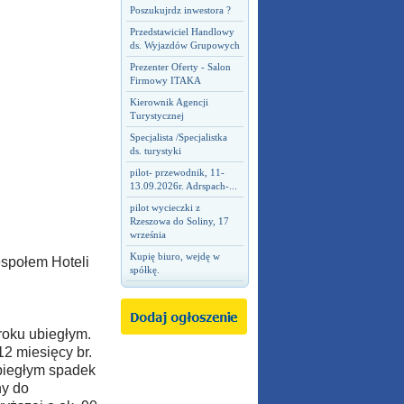
Poszukujrdz inwestora ?
Przedstawiciel Handlowy
ds. Wyjazdów Grupowych
Prezenter Oferty - Salon
Firmowy ITAKA
Kierownik Agencji
Turystycznej
Specjalista /Specjalistka
ds. turystyki
pilot- przewodnik, 11-
13.09.2026r. Adrspach-...
pilot wycieczki z
Rzeszowa do Soliny, 17
września
Kupię biuro, wejdę w
społem Hoteli
spółkę.
roku ubiegłym.
2 miesięcy br.
ubiegłym spadek
ny do