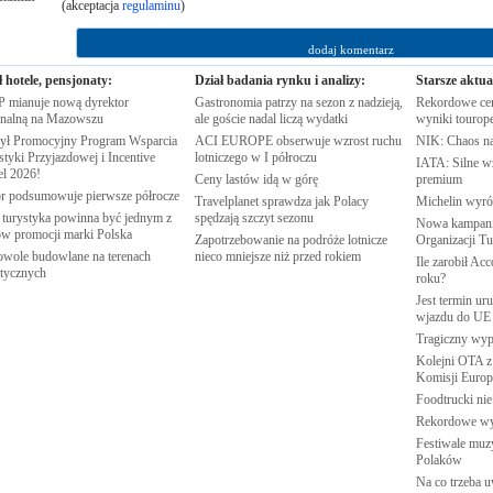
(akceptacja
regulaminu
)
ł hotele, pensjonaty:
Dział badania rynku i analizy:
Starsze aktua
 mianuje nową dyrektor
Gastronomia patrzy na sezon z nadzieją,
Rekordowe cen
onalną na
Mazowszu
ale goście nadal liczą
wydatki
wyniki
tourop
ył Promocyjny Program Wsparcia
ACI EUROPE obserwuje wzrost ruchu
NIK: Chaos n
tyki Przyjazdowej i Incentive
lotniczego w I
półroczu
IATA: Silne w
el
2026!
Ceny lastów idą w
górę
premium
r podsumowuje pierwsze
półrocze
Travelplanet sprawdza jak Polacy
Michelin wyró
 turystyka powinna być jednym z
spędzają szczyt
sezonu
Nowa kampania
rów promocji marki
Polska
Zapotrzebowanie na podróże lotnicze
Organizacji
Tu
wole budowlane na terenach
nieco mniejsze niż przed
rokiem
Ile zarobił Ac
stycznych
roku?
Jest termin ur
wjazdu do
UE
Tragiczny wy
Kolejni OTA z
Komisji
Europe
Foodtrucki ni
Rekordowe w
Festiwale muzy
Polaków
Na co trzeba u