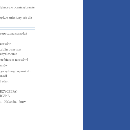
ykacyjne oceniają branżę
ędzie zniesiony, ale dla
rozpoczyna sprzedaż
turystów
Lublin otrzymał
 użytkowanie
rze biurom turystów?
entów
rgu rybnego wprost do
uracji
 ofert
RZYCZEPA)
ICZNA
i - Holandia - busy