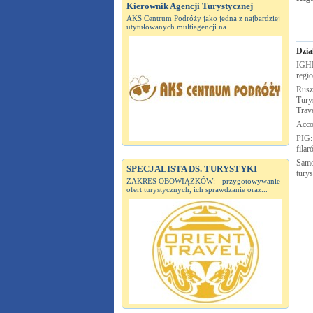
Kierownik Agencji Turystycznej
AKS Centrum Podróży jako jedna z najbardziej
utytułowanych multiagencji na...
Dzia
IGHP
regi
Rusz
Turys
Trav
Acco
PIG:
fila
Samo
SPECJALISTA DS. TURYSTYKI
tury
ZAKRES OBOWIĄZKÓW: - przygotowywanie
ofert turystycznych, ich sprawdzanie oraz...