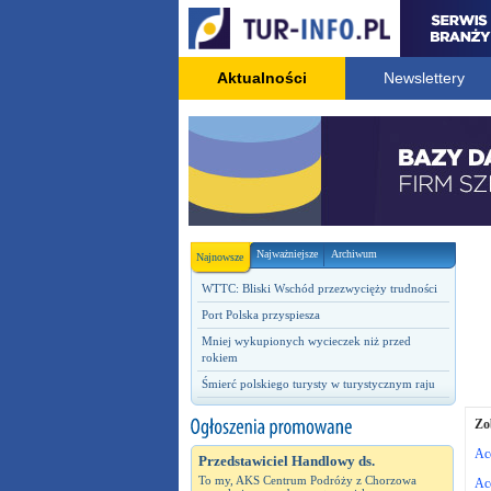
Aktualności
Newslettery
Najważniejsze
Archiwum
Najnowsze
WTTC: Bliski Wschód przezwycięży trudności
Port Polska przyspiesza
Mniej wykupionych wycieczek niż przed
rokiem
Śmierć polskiego turysty w turystycznym raju
Zo
Acc
Przedstawiciel Handlowy ds.
To my, AKS Centrum Podróży z Chorzowa
Ac