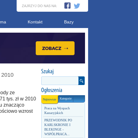
ZAJRZYJ DO NAS NA:
ama
Kontakt
Bazy
y 2010
hody ze
1 tys. zł w 2010
Kategorie
Najnowsze
ku znacząco
Praca na Wyspach
tościowo wzrost
Kanaryjskich
PRZEWODNIK PO
KARLSKRONIE I
BLEKINGE -
WSPÓŁPRACA...