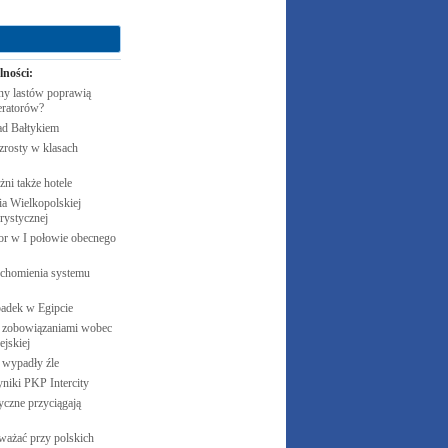
lności:
y lastów poprawią
eratorów?
ad
Bałtykiem
zrosty w klasach
żni także
hotele
 Wielkopolskiej
rystycznej
cor w I połowie obecnego
uchomienia systemu
padek w
Egipcie
 zobowiązaniami wobec
jskiej
e wypadły
źle
yniki PKP
Intercity
czne przyciągają
ważać przy polskich