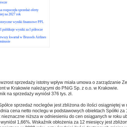
rocze
ka rozpoczęła sprzedaż oferty
niej na 2027 rok
storyczne wyniki finansowe PPL
 publikuje wyniki za I półrocze
rwszy kwartał w Brussels Airlines
minusie
wzrost sprzedaży istotny wpływ miała umowa o zarządzanie Ze
ent w Krakowie należącymi do PNiG Sp. z o.o. w Krakowie.
ik na sprzedaży wyniósł 376 tys. zł.
półce sprzedaż noclegów jest zbliżona do ilości osiągniętej w 
dnia cena netto noclegu w podstawowych obiektach Spółki za 1
t nieznaczne niższa w odniesieniu do cen osiąganych w roku 
 wyniósł 1,66%. Wskaźnik obłożenia za 12 miesięcy jest zbliżo