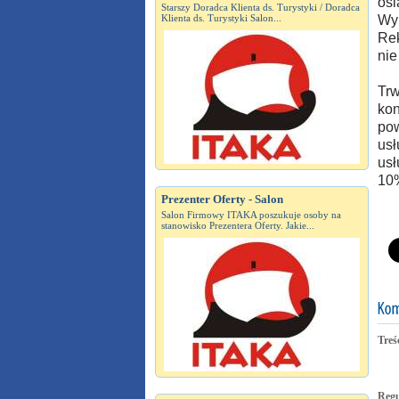
osi
Starszy Doradca Klienta ds. Turystyki / Doradca
Klienta ds. Turystyki Salon...
Wyn
Rek
nie
Trw
kon
pow
usł
usł
10
Prezenter Oferty - Salon
Salon Firmowy ITAKA poszukuje osoby na
stanowisko Prezentera Oferty. Jakie...
Treś
Reg