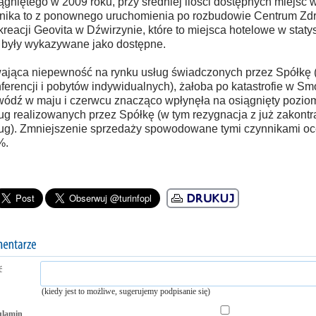
ągniętego w 2009 roku, przy średniej ilości dostępnych miejsc w
ika to z ponownego uruchomienia po rozbudowie Centrum Zdr
reacji Geovita w Dźwirzynie, które to miejsca hotelowe w staty
 były wykazywane jako dostępne.
ająca niepewność na rynku usług świadczonych przez Spółkę (
ferencji i pobytów indywidualnych), żałoba po katastrofie w S
ódź w maju i czerwcu znacząco wpłynęła na osiągnięty pozio
ug realizowanych przez Spółkę (w tym rezygnacja z już zakont
ug). Zmniejszenie sprzedaży spowodowane tymi czynnikami oce
%.
ć
(kiedy jest to możliwe, sugerujemy podpisanie się)
ulamin