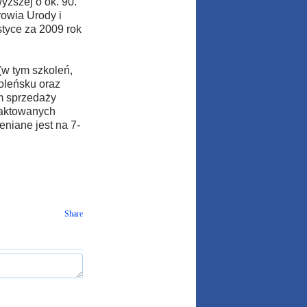
yższej o ok. 90.
owia Urody i
styce za 2009 rok
w tym szkoleń,
moleńsku oraz
m sprzedaży
raktowanych
niane jest na 7-
Share