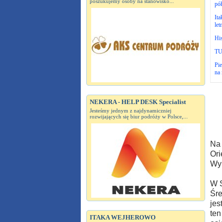
poszukujemy osoby na stanowisko...
pół
Ita
let
Hi
TUI
Pie
na 
NEKERA - HELP DESK Specialist
Jesteśmy jednym z najdynamiczniej
rozwijających się biur podróży w Polsce,...
Na 
Ori
Wyn
W S
Śre
jes
ten
ITAKA WEJHEROWO