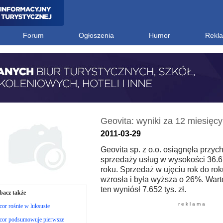
Forum
Ogłoszenia
Humor
Rekl
Geovita: wyniki za 12 miesięc
2011-03-29
Geovita sp. z o.o. osiągnęła przyc
sprzedaży usług w wysokości 36.67
roku. Sprzedaż w ujęciu rok do ro
wzrosła i była wyższa o 26%. War
ten wyniósł 7.652 tys. zł.
bacz także
r e k l a m a
or rośnie w luksusie
cor podsumowuje pierwsze