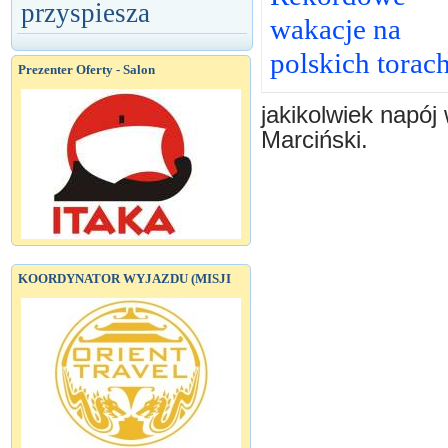
przyspiesza
wakacje na
polskich torac
Prezenter Oferty - Salon
jakikolwiek napój
Marciński.
KOORDYNATOR WYJAZDU (MISJI