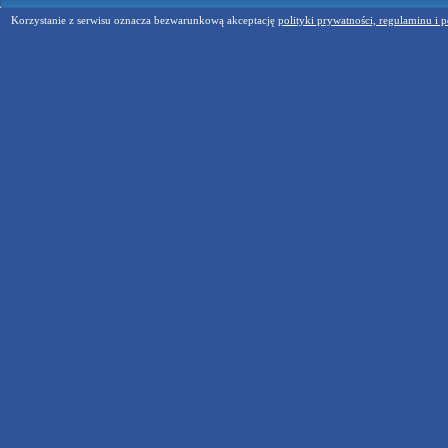
Korzystanie z serwisu oznacza bezwarunkową akceptację
polityki prywatności, regulaminu i p