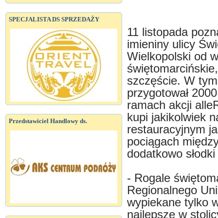
SPECJALISTA DS SPRZEDAŻY
11 listopada pozn
imieniny ulicy Świ
Wielkopolski od 
świętomarcińskie,
szczęście. W tym
przygotował 2000 
ramach akcji alle
kupi jakikolwiek 
Przedstawiciel Handlowy ds.
restauracyjnym j
pociągach międz
dodatkowo słodki 
- Rogale świętoma
Regionalnego Unii
wypiekane tylko 
najlepsze w stoli