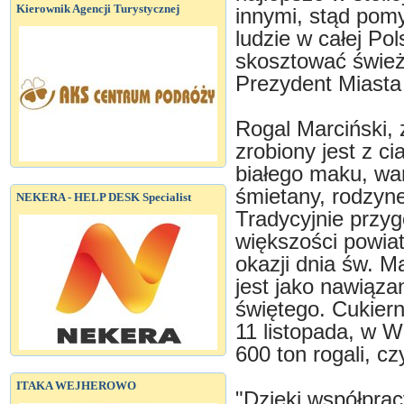
Kierownik Agencji Turystycznej
innymi, stąd pomys
ludzie w całej Po
skosztować śwież
Prezydent Miasta
Rogal Marciński,
zrobiony jest z c
białego maku, wani
śmietany, rodzyn
NEKERA - HELP DESK Specialist
Tradycyjnie przy
większości powia
okazji dnia św. Ma
jest jako nawiąza
świętego. Cukiern
11 listopada, w W
600 ton rogali, cz
ITAKA WEJHEROWO
"Dzięki współprac