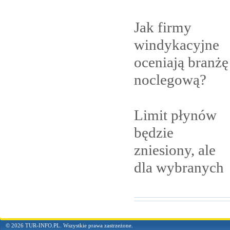
Jak firmy
windykacyjne
oceniają branżę
noclegową?
Limit płynów
będzie
zniesiony, ale
dla
wybranych
© 2026 TUR-INFO.PL. Wszystkie prawa zastrzeżone.