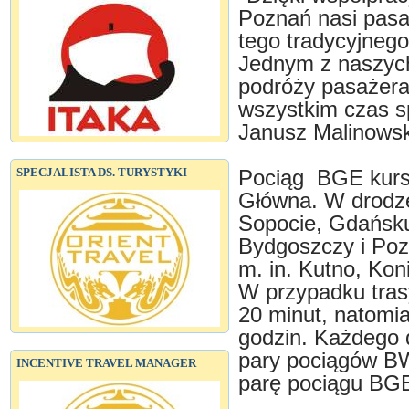
Poznań nasi pasa
tego tradycyjnego
Jednym z naszych 
podróży pasażera,
wszystkim czas s
Janusz Malinowski
SPECJALISTA DS. TURYSTYKI
Pociąg BGE kursu
Główna. W drodze
Sopocie, Gdańsku
Bydgoszczy i Poz
m. in. Kutno, Kon
W przypadku tras
20 minut, natomia
godzin. Każdego d
pary pociągów BWE
INCENTIVE TRAVEL MANAGER
parę pociągu BG