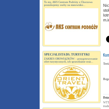
To my, AKS Centrum Podróży z Chorzowa
poszukujemy osoby na stanowisko...
Nic
sto
lot
m.i
SPECJALISTA DS. TURYSTYKI
ZAKRES OBOWIĄZKÓW: - przygotowywanie
ofert turystycznych, ich sprawdzanie oraz...
Treś
Reg
Dzia
WTTC
trudn