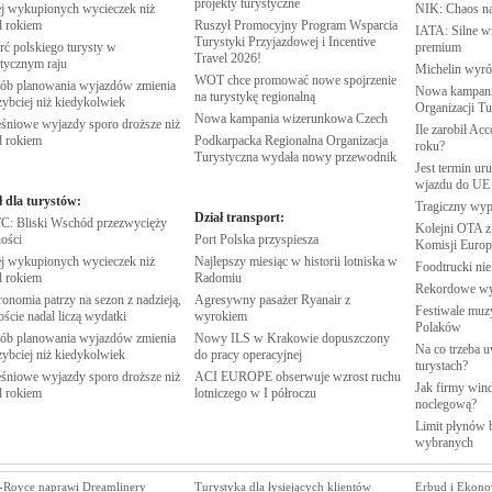
projekty
turystyczne
j wykupionych wycieczek niż
NIK: Chaos n
d
rokiem
Ruszył Promocyjny Program Wsparcia
IATA: Silne w
Turystyki Przyjazdowej i Incentive
rć polskiego turysty w
premium
Travel
2026!
stycznym
raju
Michelin wyró
WOT chce promować nowe spojrzenie
ób planowania wyjazdów zmienia
Nowa kampania
na turystykę
regionalną
zybciej niż
kiedykolwiek
Organizacji
Tu
Nowa kampania wizerunkowa
Czech
śniowe wyjazdy sporo droższe niż
Ile zarobił Ac
d
rokiem
Podkarpacka Regionalna Organizacja
roku?
Turystyczna wydała nowy
przewodnik
Jest termin ur
wjazdu do
UE
ł dla turystów:
Tragiczny wy
Dział transport:
: Bliski Wschód przezwycięży
Kolejni OTA z
ości
Port Polska
przyspiesza
Komisji
Europe
j wykupionych wycieczek niż
Najlepszy miesiąc w historii lotniska w
Foodtrucki ni
d
rokiem
Radomiu
Rekordowe w
onomia patrzy na sezon z nadzieją,
Agresywny pasażer Ryanair z
Festiwale muzy
oście nadal liczą
wydatki
wyrokiem
Polaków
ób planowania wyjazdów zmienia
Nowy ILS w Krakowie dopuszczony
Na co trzeba u
zybciej niż
kiedykolwiek
do pracy
operacyjnej
turystach?
śniowe wyjazdy sporo droższe niż
ACI EUROPE obserwuje wzrost ruchu
Jak firmy wind
d
rokiem
lotniczego w I
półroczu
noclegową?
Limit płynów b
wybranych
s-Royce naprawi Dreamlinery
Turystyka dla łysiejących klientów
Erbud i Ekono