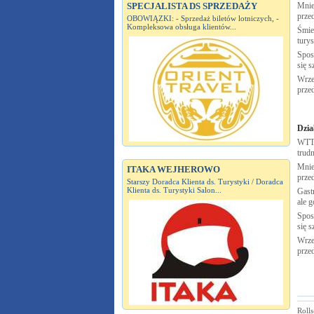
SPECJALISTA DS SPRZEDAŻY
Mnie
prze
OBOWIĄZKI: - Sprzedaż biletów lotniczych, -
Kompleksowa obsługa klientów...
Śmie
tury
Spos
się s
Wrze
prze
Dzia
WTTC
trudn
Mnie
ITAKA WEJHEROWO
prze
Starszy Doradca Klienta ds. Turystyki / Doradca
Klienta ds. Turystyki Salon...
Gastr
ale g
Spos
się s
Wrze
prze
Roll