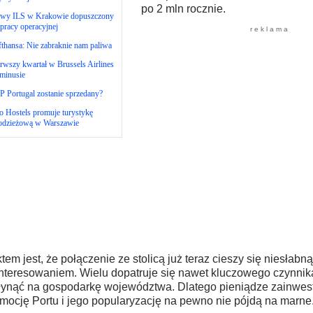
po 2 mln rocznie.
wy ILS w Krakowie dopuszczony
pracy operacyjnej
r e k l a m a
thansa: Nie zabraknie nam paliwa
rwszy kwartał w Brussels Airlines
minusie
 Portugal zostanie sprzedany?
 Hostels promuje turystykę
odzieżową w Warszawie
tem jest, że połączenie ze stolicą już teraz cieszy się niesłab
nteresowaniem. Wielu dopatruje się nawet kluczowego czynni
ynąć na gospodarkę województwa. Dlatego pieniądze zainwe
mocję Portu i jego popularyzację na pewno nie pójdą na marne