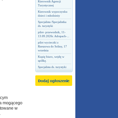
Kierownik Agencji
Turystycznej
Kierownik wypoczynku
dzieci i młodzieży
Specjalista /Specjalistka
ds. turystyki
pilot- przewodnik, 11-
13.09.2026r. Adrspach-...
pilot wycieczki z
Rzeszowa do Soliny, 17
września
Kupię biuro, wejdę w
spółkę.
Specjalista ds. turystyki
nącym
ka mogącego
stowane w
.