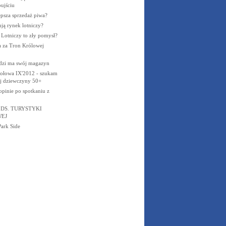
ujściu
epsza sprzedaż piwa?
ują rynek lotniczy?
 Lotniczy to zły pomysł?
a za Tron Królowej
dzi ma swój magazyn
połowa IX'2012 - szukam
ej dziewczyny 50+
opinie po spotkaniu z
 DS. TURYSTYKI
EJ
Park Side