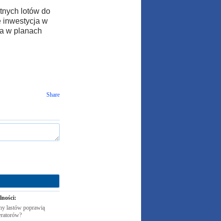
tnych lotów do
że inwestycja w
ma w planach
Share
lności:
y lastów poprawią
eratorów?