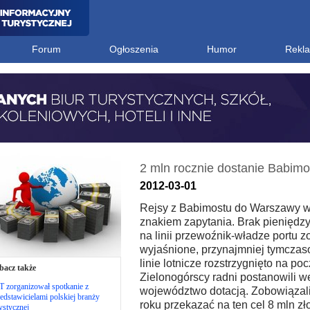
Forum
Ogłoszenia
Humor
Rekl
2 mln rocznie dostanie Babimo
2012-03-01
Rejsy z Babimostu do Warszawy w
znakiem zapytania. Brak pieniędzy
na linii przewoźnik-władze portu z
wyjaśnione, przynajmniej tymczas
linie lotnicze rozstrzygnięto na poc
bacz także
Zielonogórscy radni postanowili w
 zorganizował spotkanie z
województwo dotacją. Zobowiązali
edstawicielami polskiej branży
roku przekazać na ten cel 8 mln zł
ystycznej