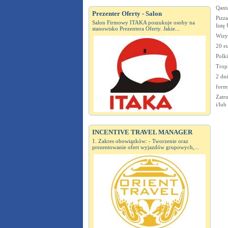
Qant
Prezenter Oferty - Salon
Pizza
Salon Firmowy ITAKA poszukuje osoby na
list
stanowisko Prezentera Oferty. Jakie...
Wizy:
20 e
Polki
Tropi
2 dn
form
Zatr
i/lu
INCENTIVE TRAVEL MANAGER
1. Zakres obowiązków: - Tworzenie oraz
prezentowanie ofert wyjazdów grupowych,...