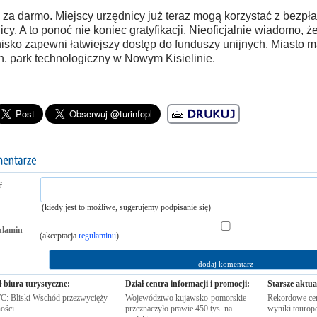
 za darmo. Miejscy urzędnicy już teraz mogą korzystać z bezpła
licy. A to ponoć nie koniec gratyfikacji. Nieoficjalnie wiadomo, 
nisko zapewni łatwiejszy dostęp do funduszy unijnych. Miasto 
n. park technologiczny w Nowym Kisielinie.
ć
(kiedy jest to możliwe, sugerujemy podpisanie się)
ulamin
(akceptacja
regulaminu
)
ł biura turystyczne:
Dział centra informacji i promocji:
Starsze aktua
: Bliski Wschód przezwycięży
Województwo kujawsko-pomorskie
Rekordowe cen
ości
przeznaczyło prawie 450 tys. na
wyniki
tourop