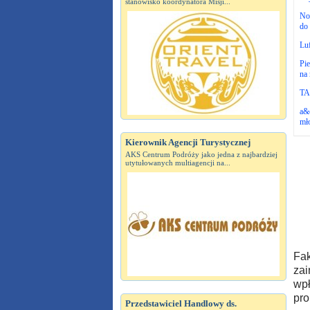
stanowisko koordynatora Misji...
No
do 
Luf
Pie
na 
TAP
a&o
mł
Kierownik Agencji Turystycznej
AKS Centrum Podróży jako jedna z najbardziej
utytułowanych multiagencji na...
Fak
zai
wpł
pro
Przedstawiciel Handlowy ds.