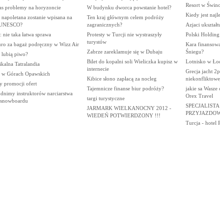
Resort w Świno
as problemy na horyzoncie
W budynku dworca powstanie hotel?
Kiedy jest najl
 napoletana zostanie wpisana na
Ten kraj głównym celem podróży
ę UNESCO?
zagranicznych?
Azjaci ukształt
 nie taka łatwa sprawa
Protesty w Turcji nie wystraszyły
Polski Holding
turystów
uro za bagaż podręczny w Wizz Air
Kara finansow
Zabrze zareklamuje się w Dubaju
Śniegu?
 lubią piwo?
Bilet do kopalni soli Wieliczka kupisz w
Lotnisko w Ło
kalna Tatralandia
internecie
Grecja jacht 2
i w Górach Opawskich
Kibice słono zapłacą za nocleg
niekonfliktow
y promocji ofert
Tajemnicze finanse biur podróży?
jakie sa Wasze 
udnimy instruktorów narciarstwa
Orex Travel
targi turystyczne
b snowboardu
SPECJALISTA
JARMARK WIELKANOCNY 2012 -
PRZYJAZDOW
WIEDEŃ POTWIERDZONY !!!
Turcja - hotel 