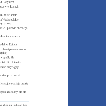
ad
Bałtykiem
zrosty w klasach
żni także
hotele
 Wielkopolskiej
rystycznej
cor w I połowie obecnego
uchomienia systemu
padek w
Egipcie
 zobowiązaniami wobec
jskiej
e wypadły
źle
yniki PKP
Intercity
czne przyciągają
ważać przy polskich
ykacyjne oceniają branżę
ędzie zniesiony, ale dla
va zbudują Radisson Blu