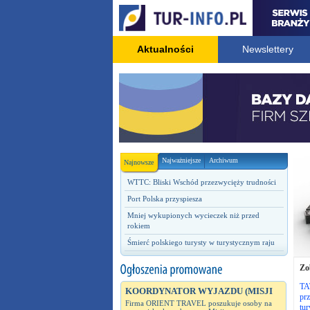
Aktualności
Newslettery
Najważniejsze
Archiwum
Najnowsze
WTTC: Bliski Wschód przezwycięży trudności
Port Polska przyspiesza
Mniej wykupionych wycieczek niż przed
rokiem
Śmierć polskiego turysty w turystycznym raju
Zo
TAT
KOORDYNATOR WYJAZDU (MISJI
prz
Firma ORIENT TRAVEL poszukuje osoby na
tur