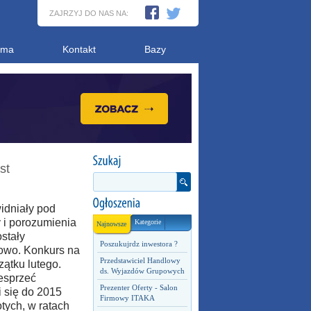
ZAJRZYJ DO NAS NA:
ama
Kontakt
Bazy
st
idniały pod
 i porozumienia
Kategorie
Najnowsze
ostały
Poszukujrdz inwestora ?
owo. Konkurs na
Przedstawiciel Handlowy
zątku lutego.
ds. Wyjazdów Grupowych
esprzeć
Prezenter Oferty - Salon
 się do 2015
Firmowy ITAKA
otych, w ratach