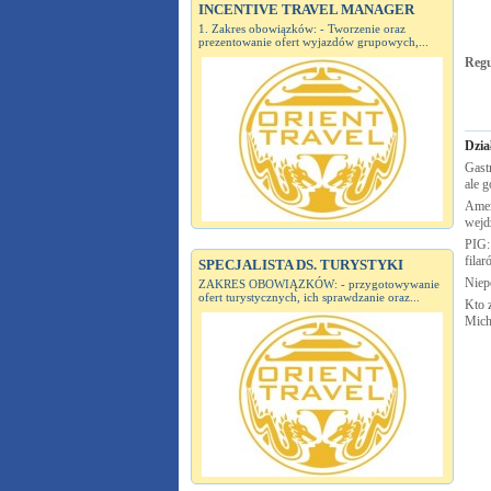
INCENTIVE TRAVEL MANAGER
1. Zakres obowiązków: - Tworzenie oraz
prezentowanie ofert wyjazdów grupowych,...
Reg
Dzia
Gastr
ale g
Amer
wejd
PIG:
fila
SPECJALISTA DS. TURYSTYKI
Nie
ZAKRES OBOWIĄZKÓW: - przygotowywanie
ofert turystycznych, ich sprawdzanie oraz...
Kto 
Mich