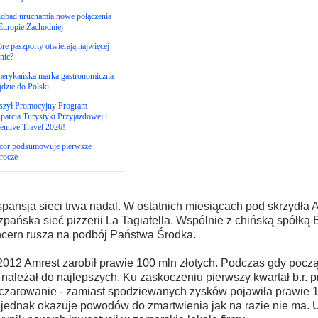
ndbad uruchamia nowe połączenia
Europie Zachodniej
re paszporty otwierają najwięcej
nic?
erykańska marka gastronomiczna
dzie do Polski
szył Promocyjny Program
arcia Turystyki Przyjazdowej i
entive Travel 2026!
cor podsumowuje pierwsze
rocze
pansja sieci trwa nadal. W ostatnich miesiącach pod skrzydła Am
zpańska sieć pizzerii La Tagiatella. Wspólnie z chińską spółką 
cern rusza na podbój Państwa Środka.
012 Amrest zarobił prawie 100 mln złotych. Podczas gdy pocz
 należał do najlepszych. Ku zaskoczeniu pierwszy kwartał b.r. p
czarowanie - zamiast spodziewanych zysków pojawiła prawie 10
 jednak okazuje powodów do zmartwienia jak na razie nie ma. 