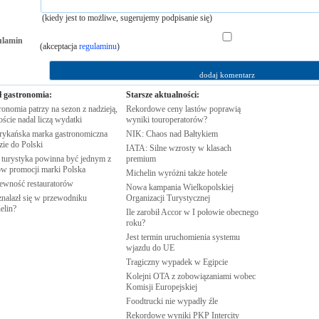
(kiedy jest to możliwe, sugerujemy podpisanie się)
ulamin
(akceptacja
regulaminu
)
ł gastronomia:
Starsze aktualności:
onomia patrzy na sezon z nadzieją,
Rekordowe ceny lastów poprawią
oście nadal liczą
wydatki
wyniki
touroperatorów?
ykańska marka gastronomiczna
NIK: Chaos nad
Bałtykiem
zie do
Polski
IATA: Silne wzrosty w klasach
 turystyka powinna być jednym z
premium
rów promocji marki
Polska
Michelin wyróżni także
hotele
pewność
restauratorów
Nowa kampania Wielkopolskiej
znalazł się w przewodniku
Organizacji
Turystycznej
elin?
Ile zarobił Accor w I połowie obecnego
roku?
Jest termin uruchomienia systemu
wjazdu do
UE
Tragiczny wypadek w
Egipcie
Kolejni OTA z zobowiązaniami wobec
Komisji
Europejskiej
Foodtrucki nie wypadły
źle
Rekordowe wyniki PKP
Intercity