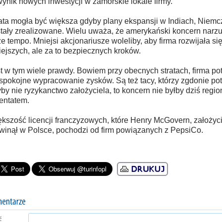
wynik nowych inwestycji w zamorskie lokale firmy.
ata mogła być większa gdyby plany ekspansji w Indiach, Niemcz
tały zrealizowane. Wielu uważa, że amerykański koncern narzuc
e tempo. Mniejsi akcjonariusze woleliby, aby firma rozwijała s
ejszych, ale za to bezpiecznych kroków.
t w tym wiele prawdy. Bowiem przy obecnych stratach, firma po
spokojne wypracowanie zysków. Są też tacy, którzy zgdonie pot
by nie ryzykanctwo założyciela, to koncern nie byłby dziś regi
entatem.
kszość licencji franczyzowych, które Henry McGovern, założyc
winął w Polsce, pochodzi od firm powiązanych z PepsiCo.
ć