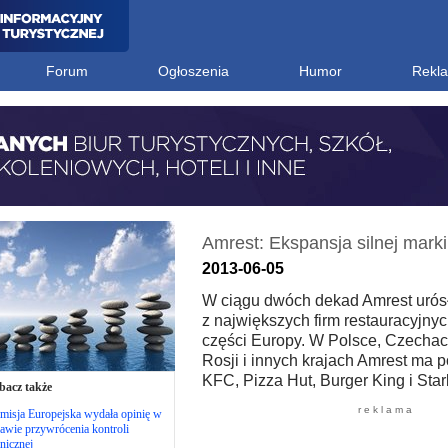
Forum
Ogłoszenia
Humor
Rekl
Amrest: Ekspansja silnej marki
2013-06-05
W ciągu dwóch dekad Amrest urósł
z największych firm restauracyjny
części Europy. W Polsce, Czechac
Rosji i innych krajach Amrest ma p
KFC, Pizza Hut, Burger King i Star
bacz także
r e k l a m a
misja Europejska wydała opinię w
awie przywrócenia kontroli
nicznej