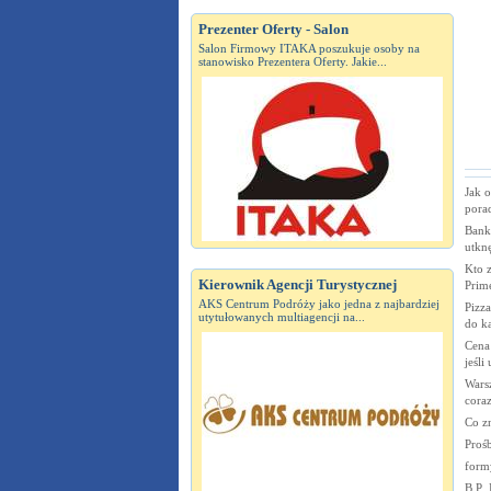
Prezenter Oferty - Salon
Salon Firmowy ITAKA poszukuje osoby na
stanowisko Prezentera Oferty. Jakie...
Jak o
porad
Bank
utknę
Kto 
Kierownik Agencji Turystycznej
Prim
AKS Centrum Podróży jako jedna z najbardziej
Pizza
utytułowanych multiagencji na...
do k
Cena
jeśli
Wars
coraz
Co z
Prośb
form
B.P 