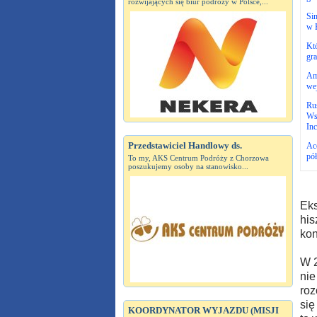
rozwijających się biur podróży w Polsce,...
Si
w 
Któ
gra
Am
wej
Ru
Wsp
Inc
Przedstawiciel Handlowy ds.
Ac
pół
To my, AKS Centrum Podróży z Chorzowa
poszukujemy osoby na stanowisko...
Eks
his
kon
W 2
nie
roz
się
KOORDYNATOR WYJAZDU (MISJI