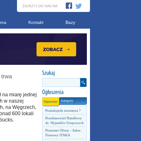
ZAJRZYJ DO NAS NA:
ama
Kontakt
Bazy
 trwa
 na miarę jednej
ch w naszej
Kategorie
Najnowsze
h, na Węgrzech,
Poszukujrdz inwestora ?
onad 600 lokali
Przedstawiciel Handlowy
bucks.
ds. Wyjazdów Grupowych
Prezenter Oferty - Salon
Firmowy ITAKA