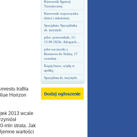
Kierownik Agencji
Turystycznej
Kierownik wypoczynku
dzieci i młodzieży
Specjalista /Specjalistka
ds. turystyki
pilot- przewodnik, 11-
13.09.2026r. Adrspach-...
pilot wycieczki z
Rzeszowa do Soliny, 17
września
Kupię biuro, wejdę w
spółkę.
Specjalista ds. turystyki
restu trafiła
Blue Horizon
ątek 2013 wcale
rzyniósł
-mln strata. Jak
Ujemne wartości