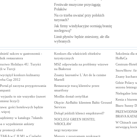
Festiwale muzyczne przyciągają
Polaków
Na co trzeba uważać przy polskich
turystach?
Jak firmy windykacyjne oceniają branżę
noclegową?
Limit płynów będzie zniesiony, ale dla
wybranych
dnieść sukces w gastronomii -
Konkurs dla właścicieli obiektów
Szkolenia dla 
nik restauratora
turystycznych
HoReCa
ructwo Holidays 4U. Turyści
MSZ odpowiada na problemy wizowe
Centrum-Hotele
li w Turcji
na Białorusi
SnowShow: firs
zwyciężył konkurs kulinarny
Znamy laureatów L`Art de la cuisine
Znany kucharz
erba Cup 2012
Martell
Gdzie Polacy s
Portal.pl zaczyna przygotowania
Restauracje tracą klientów przez
sezonu letnieg
ampanii
smartfony
Nielegalne lotn
 wyjazdu to nie wszystko (nawet
Modlin dostał certyfikat
Kenia z biure
 umiesz liczyć)
Okęcie: AirBaltic klientem Baltic Ground
Biuro Sunny Da
zawa: gości hotelowych będzie
Services
 więcej
PRZEWODNIK
Dokąd jeździli klienci empiktravel?
BRAVA KATA
najdziemy w katalogu 7islands
NOCLEGI GREEN HOSTEL
W Chinach zamk
a o wypełnienie ankiety
WROCŁAW
serwującą koci
y promocji ofert
targi turystyczne
.ITAKA w C.H.M1 w Czeladzi
Mazury z programem prokreacji