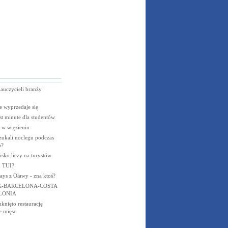
nauczycieli branży
 wyprzedaje się
t minute dla studentów
 w więzieniu
zukali noclegu podczas
o?
isko liczy na turystów
m TUI?
ys z Oławy - zna ktoś?
-BARCELONA-COSTA
LONIA
nięto restaurację
e mięso