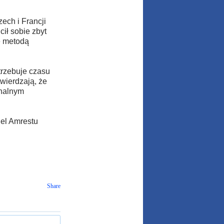
ech i Francji
ił sobie zbyt
ię metodą
trzebuje czasu
wierdzają, że
onalnym
iel Amrestu
Share