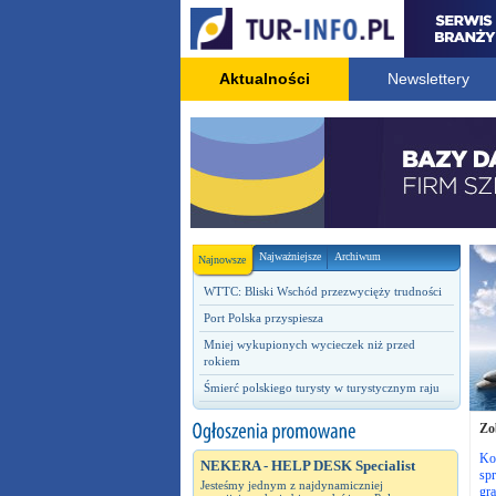
Aktualności
Newslettery
Najważniejsze
Archiwum
Najnowsze
WTTC: Bliski Wschód przezwycięży trudności
Port Polska przyspiesza
Mniej wykupionych wycieczek niż przed
rokiem
Śmierć polskiego turysty w turystycznym raju
Zo
Ko
NEKERA - HELP DESK Specialist
spr
Jesteśmy jednym z najdynamiczniej
gra