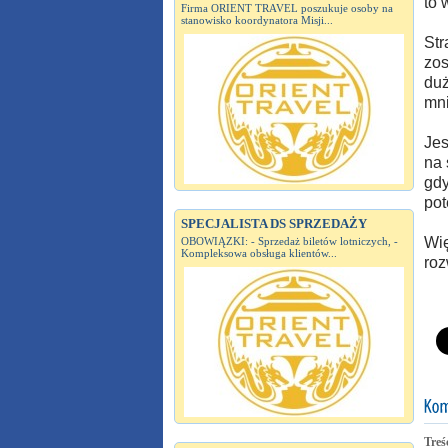
to 
Firma ORIENT TRAVEL poszukuje osoby na
stanowisko koordynatora Misji...
Str
zos
duż
mni
Jes
na 
gdy
pot
SPECJALISTA DS SPRZEDAŻY
Wię
OBOWIĄZKI: - Sprzedaż biletów lotniczych, -
Kompleksowa obsługa klientów...
roz
Treś