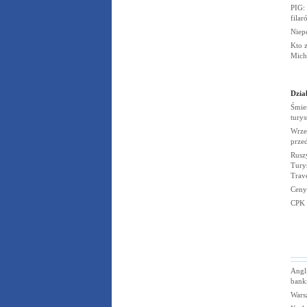
PIG:
fila
Niep
Kto z
Mich
Dział
Śmier
tury
Wrze
prze
Rusz
Turys
Trav
Ceny
CPK
Angli
bank
Wars