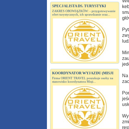
Wie
SPECJALISTA DS. TURYSTYKI
keb
ZAKRES OBOWIĄZKÓW: - przygotowywanie
sma
ofert turystycznych, ich sprawdzanie oraz...
głó
Pyt
zwy
lud
Mim
zau
jed
KOORDYNATOR WYJAZDU (MISJI
Na 
Firma ORIENT TRAVEL poszukuje osoby na
zac
stanowisko koordynatora Misji...
Pon
jeś
usł
Wyn
zmi
res