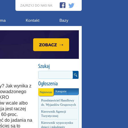
ZAJRZYJ DO NAS NA:
ama
Kontakt
Bazy
cy? Jak wynika z
prowadzonego
Kategorie
Najnowsze
AKRO
Przedstawiciel Handlowy
ów wcale albo
ds. Wyjazdów Grupowych
a jest raczej
Kierownik Agencji
 60-proc.
Turystycznej
ć do jadania na
Kierownik wypoczynku
ciej są to
dzieci i młodzieży