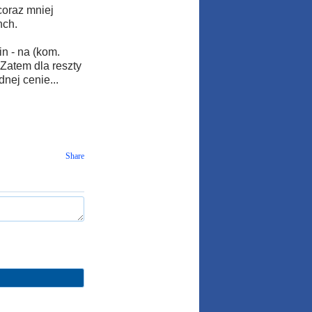
coraz mniej
nch.
n - na (kom.
 Zatem dla reszty
nej cenie...
Share