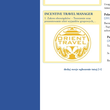
Uwaga
Admin
INCENTIVE TRAVEL MANAGER
Pola
1. Zakres obowiązków: - Tworzenie oraz
[201
prezentowanie ofert wyjazdów grupowych,...
Barm
. Naj
sobot
Po
[2
To
Ja
Re
dodaj swoje ogłoszenie tutaj [+]