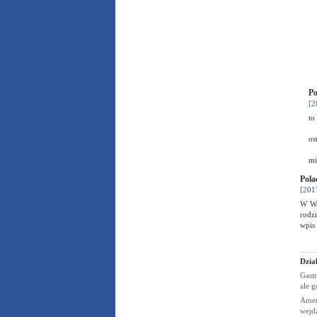
Po
[2
to
os
mi
Pola
[201
W War
rodzi
wpis
Dzia
Gastr
ale g
Amer
wejd