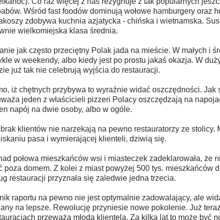
lkanoc). Co raz więcej z nas rezygnuje z tak popularnych jeszcz
abów. Wśród fast foodów dominują wołowe hamburgery oraz ho
koszy zdobywa kuchnia azjatycka - chińska i wietnamska. Sus
wnie wielkomiejska klasa średnia.
anie jak często przeciętny Polak jada na mieście. W małych i ś
kle w weekendy, albo kiedy jest po prostu jakaś okazja. W duż
zie już tak nie celebrują wyjścia do restauracji.
o, iż chętnych przybywa to wyraźnie widać oszczędności. Jak 
waża jeden z właścicieli pizzeri Polacy oszczędzają na napojac
en napój na dwie osoby, albo w ogóle.
brak klientów nie narzekają na pewno restauratorzy ze stolicy.
iskaniu pasa i wymierającej klienteli, dziwią się.
ad połowa mieszkańców wsi i miasteczek zadeklarowała, że ni
ć poza domem. Z kolei z miast powyżej 500 tys. mieszkańców d
ug restauracji przyznała się zaledwie jedna trzecia.
ik raportu na pewno nie jest optymalnie zadowalający, ale wid
any na lepsze. Rewolucję przyniesie nowe pokolenie. Już tera
tauracjach przeważa młoda klientela. Za kilka lat to może być