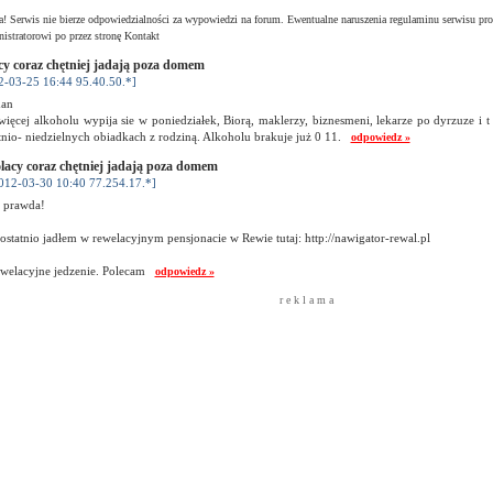
! Serwis nie bierze odpowiedzialności za wypowiedzi na forum. Ewentualne naruszenia regulaminu serwisu pro
istratorowi po przez stronę Kontakt
cy coraz chętniej jadają poza domem
2-03-25 16:44 95.40.50.*]
an
więcej alkoholu wypija sie w poniedziałek, Biorą, maklerzy, biznesmeni, lekarze po dyrzuze i 
nio- niedzielnych obiadkach z rodziną. Alkoholu brakuje już 0 11.
odpowiedz »
lacy coraz chętniej jadają poza domem
012-03-30 10:40 77.254.17.*]
 prawda!
 ostatnio jadłem w rewelacyjnym pensjonacie w Rewie tutaj: http://nawigator-rewal.pl
welacyjne jedzenie. Polecam
odpowiedz »
r e k l a m a