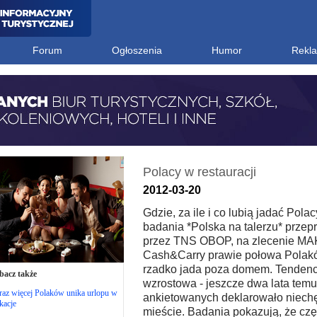
Forum
Ogłoszenia
Humor
Rekl
Polacy w restauracji
2012-03-20
Gdzie, za ile i co lubią jadać Pola
badania *Polska na talerzu* prze
przez TNS OBOP, na zlecenie M
Cash&Carry prawie połowa Polak
rzadko jada poza domem. Tendencj
bacz także
wzrostowa - jeszcze dwa lata temu
raz więcej Polaków unika urlopu w
ankietowanych deklarowało niechę
kacje
mieście. Badania pokazują, że częś