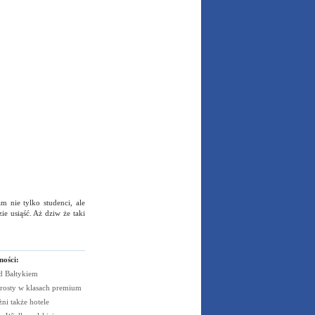
m nie tylko studenci, ale
ie usiąść. Aż dziw że taki
ności:
ad
Bałtykiem
rosty w klasach
premium
żni także
hotele