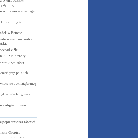
 Wielkopolskiej
rystycznej
cor w I połowie obecnego
uchomienia systemu
padek w
Egipcie
 zobowiązaniami wobec
jskiej
e wypadły
źle
niki PKP
Intercity
czne przyciągają
ważać przy polskich
ykacyjne oceniają branżę
dzie zniesiony, ale dla
aną objęte unijnym
z popularniejsza również
tnisku Chopina