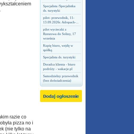
 wykształceniem
Specjalista /Specjalistka
.
ds. turystyki
pilot- przewodnik, 11-
13.09.2026r. Adrspach-...
pilot wycieczki z
Rzeszowa do Soliny, 17
września
Kupię biuro, wejdę w
spółkę.
Specjalista ds. turystyki
Doradca klienta - biuro
podróży - wakacje.pl
Samodzielny przewodnik
(bez doświadczenia)
kim razie co
była pizza no i
k (nie tylko na