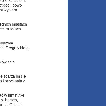
e kilka lat temu
t dogi, powoli
hi wybiera
rednich miastach
ych miastach
słusznie
h. Z reguły biorą
 Mówiąc o
e zdarza im się
o korzystania z
ać w nim nutkę
z w barach,
 norma. Obecne