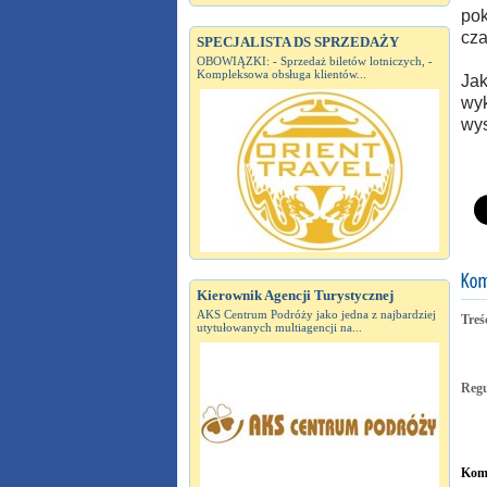
pok
cza
SPECJALISTA DS SPRZEDAŻY
OBOWIĄZKI: - Sprzedaż biletów lotniczych, -
Kompleksowa obsługa klientów...
Jak
wyk
wys
Kierownik Agencji Turystycznej
AKS Centrum Podróży jako jedna z najbardziej
Treś
utytułowanych multiagencji na...
Reg
Kome