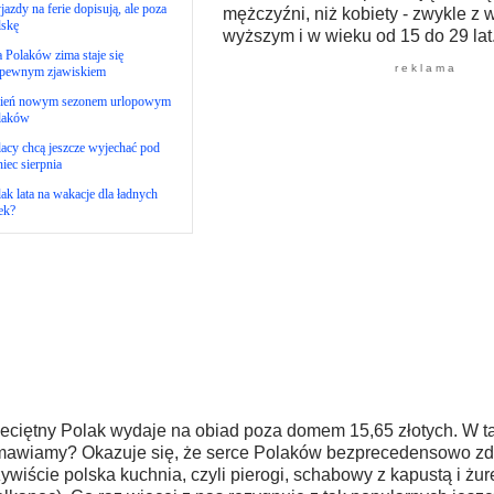
azdy na ferie dopisują, ale poza
mężczyźni, niż kobiety - zwykle z
lskę
wyższym i w wieku od 15 do 29 lat
 Polaków zima staje się
r e k l a m a
epewnym zjawiskiem
sień nowym sezonem urlopowym
laków
acy chcą jeszcze wyjechać pod
iec sierpnia
ak lata na wakacje dla ładnych
ek?
eciętny Polak wydaje na obiad poza domem 15,65 złotych. W ta
awiamy? Okazuje się, że serce Polaków bezprecedensowo zdo
ywiście polska kuchnia, czyli pierogi, schabowy z kapustą i żure