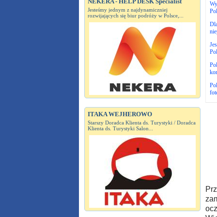
NEKERA - HELP DESK Specialist
Wyj
Jesteśmy jednym z najdynamiczniej
Po
rozwijających się biur podróży w Polsce,...
Dla
ni
Je
Po
Pol
kon
Pol
fot
ITAKA WEJHEROWO
Starszy Doradca Klienta ds. Turystyki / Doradca
Klienta ds. Turystyki Salon...
Prz
zam
ocz