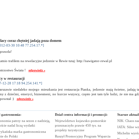
lacy coraz chętniej jadają poza domem
012-03-30 10:48 77.254.17.*]
 prawda!
tatnio trafiłem na rewelacyjne jedzenie w Rewie tutaj: http://nawigator-rewal.pl
strzostwo Świata !
odpowiedz »
cy w restauracji
7-12-28 17:18 94.254.141.*]
szawie niedaleko mojego mieszkania jest restauracja Pianka, jedzenie mają świetne, jadają ta
ny z dziećmi, emeryci, biznesmeni, no kurcze wszyscy, często jest tam tyle ludzi, że nie ma gdz
 powstał :)
odpowiedz »
ł gastronomia:
Dział centra informacji i promocji:
Starsze aktual
onomia patrzy na sezon z nadzieją,
Województwo kujawsko-pomorskie
NIK: Chaos n
oście nadal liczą
wydatki
przeznaczyło prawie 450 tys. na
IATA: Silne wz
projekty
turystyczne
ykańska marka gastronomiczna
Michelin wyró
zie do
Polski
Ruszył Promocyjny Program Wsparcia