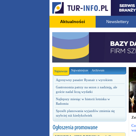
Aktualności
Newslettery
Najważniejsze
Archiwum
Najnowsze
Agresywny pasażer Ryanair z wyrokiem
Gastronomia patrzy na sezon z nadzieją, ale
goście nadal liczą wydatki
Najlepszy miesiąc w historii lotniska w
Radomiu
Sposób planowania wyjazdów zmienia się
szybciej niż kiedykolwiek
Zo
Co
wa