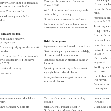
Nowa kampania
Turystyki Przyjazdowej i Incentive
 turystyka powinna być jednym z
Organizacji
Tu
Travel
2026!
rów promocji marki
Polska
Ile zarobił Ac
WOT chce promować nowe spojrzenie
ewność
restauratorów
roku?
na turystykę
regionalną
nalazł się w przewodniku
Jest termin ur
Nowa kampania wizerunkowa
Czech
elin?
wjazdu do
UE
Podkarpacka Regionalna Organizacja
Tragiczny wy
Turystyczna wydała nowy
przewodnik
Kolejni OTA z
 aktualności dnia:
Komisji
Europe
ć polskiego turysty w
Foodtrucki ni
Dział dla turystów:
stycznym
raju
Rekordowe wy
Agresywny pasażer Ryanair z
wyrokiem
śniowe wyjazdy sporo droższe niż
Festiwale muzy
d
rokiem
Gastronomia patrzy na sezon z nadzieją,
Polaków
ale goście nadal liczą
wydatki
ył Promocyjny Program Wsparcia
Na co trzeba u
tyki Przyjazdowej i Incentive
Najlepszy miesiąc w historii lotniska w
turystach?
el
2026!
Radomiu
Jak firmy wind
 lastów idą w
górę
Sposób planowania wyjazdów zmienia
noclegową?
się szybciej niż
kiedykolwiek
 bez
prezesa
Limit płynów bę
Amerykańska marka gastronomiczna
wybranych
wejdzie do
Polski
Dwa kraje zost
roamingiem
a przeżywa najazd irlandzkich
Mercure gwarantuje gościom dobrą
Franczyza cora
rutów
obsługę
w Polsce
zawa najtańsza w Europie
Jelenia Góra: I Puchar Polski w
Giganci na Lo
Grillowaniu im. Macieja Kuronia