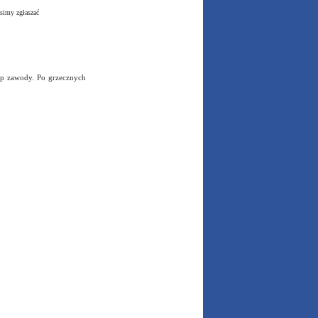
simy zgłaszać
t p zawody. Po grzecznych