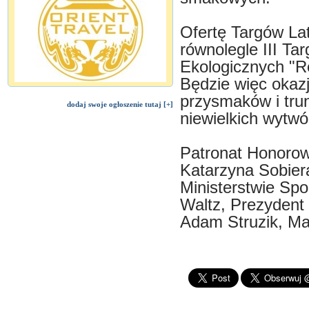
Ofertę Targów La
równolegle III Ta
Ekologicznych "Re
Będzie więc okaz
przysmaków i tru
dodaj swoje ogłoszenie tutaj [+]
niewielkich wytwór
Patronat Honorow
Katarzyna Sobier
Ministerstwie Spo
Waltz, Prezydent
Adam Struzik, M