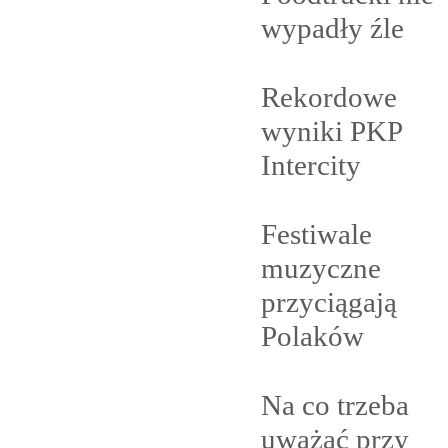
wypadły
źle
Rekordowe
wyniki PKP
Intercity
Festiwale
muzyczne
przyciągają
Polaków
Na co trzeba
uważać przy