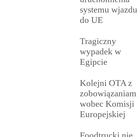
systemu wjazd
do
UE
Tragiczny
wypadek w
Egipcie
Kolejni OTA z
zobowiązaniam
wobec Komisji
Europejskiej
Foodtrucki nie