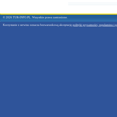
© 2026 TUR-INFO.PL. Wszystkie prawa zastrzeżone.
Korzystanie z serwisu oznacza bezwarunkową akceptację
polityki prywatności, regulaminu i p