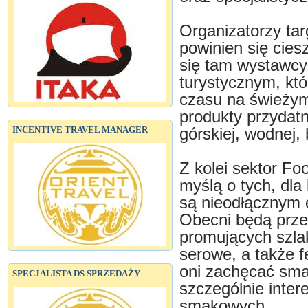
Organizatorzy ta
powinien się cies
się tam wystawcy
turystycznym, któ
czasu na świeżym
produkty przydatn
INCENTIVE TRAVEL MANAGER
górskiej, wodnej,
Z kolei sektor Fo
myślą o tych, dla 
są nieodłącznym 
Obecni będą przed
promujących szlak
serowe, a także 
oni zachęcać sma
SPECJALISTA DS SPRZEDAŻY
szczególnie inte
smakowych.