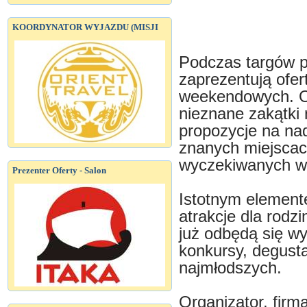
KOORDYNATOR WYJAZDU (MISJI
Podczas targów p
zaprezentują ofer
weekendowych. O
nieznane zakątki 
propozycje na na
znanych miejscac
wyczekiwanych wa
Prezenter Oferty - Salon
Istotnym element
atrakcje dla rodzi
już odbędą się wy
konkursy, degusta
najmłodszych.
Organizator, firm