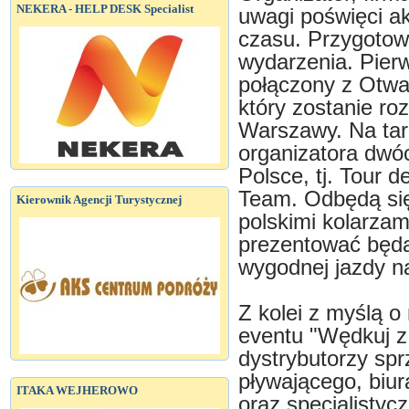
NEKERA - HELP DESK Specialist
uwagi poświęci 
czasu. Przygoto
wydarzenia. Pie
połączony z Otw
który zostanie ro
Warszawy. Na tar
organizatora dwó
Polsce, tj. Tour 
Team. Odbędą się
Kierownik Agencji Turystycznej
polskimi kolarzam
prezentować będą 
wygodnej jazdy n
Z kolei z myślą 
eventu "Wędkuj z 
dystrybutorzy spr
pływającego, biur
ITAKA WEJHEROWO
oraz specjalisty