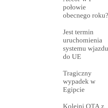
połowie
obecnego
roku
Jest termin
uruchomienia
systemu wjazd
do
UE
Tragiczny
wypadek w
Egipcie
Kolejni OTA z