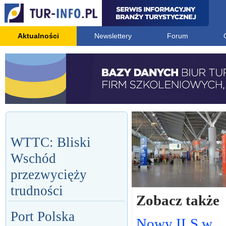
Aktualności
Newslettery
Forum
WTTC: Bliski
Wschód
przezwycięży
trudności
Zobacz także
Port Polska
Nowy ILS w