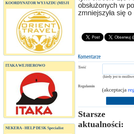
KOORDYNATOR WYJAZDU (MISJI
obsłużonych w p
zmniejszyła się o 
ITAKA WEJHEROWO
Treść
(kiedy jest to możliw
Regulamin
(akceptacja
re
Starsze
aktualności:
NEKERA - HELP DESK Specialist