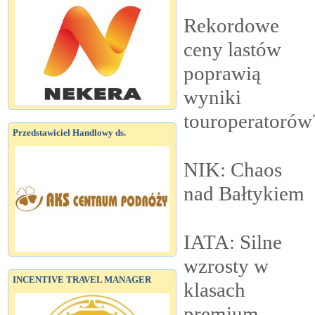
Rekordowe
ceny lastów
poprawią
wyniki
touroperatorów
Przedstawiciel Handlowy ds.
NIK: Chaos
nad
Bałtykiem
IATA: Silne
wzrosty w
INCENTIVE TRAVEL MANAGER
klasach
premium