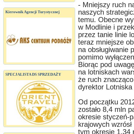
- Mniejszy ruch n
naszych strategic
Kierownik Agencji Turystycznej
temu. Obecne wyn
w Modlinie i prz
przez tanie linie
teraz mniejsze ob
na obsługiwanie
pomimo wyłączeni
Biorąc pod uwagę
na lotniskach wa
SPECJALISTA DS SPRZEDAŻY
że ruch znacząco
dyrektor Lotnisk
Od początku 2012
zostało 8,4 mln p
okresie styczeń-p
krajowych wzrósł 
tym okresie 1,34