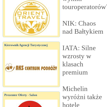
touroperatorów
NIK: Chaos
nad
Bałtykiem
Kierownik Agencji Turystycznej
IATA: Silne
wzrosty w
klasach
premium
Michelin
wyróżni także
Prezenter Oferty - Salon
hotele