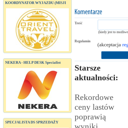
KOORDYNATOR WYJAZDU (MISJI
Treść
(kiedy jest to możliw
Regulamin
(akceptacja
re
NEKERA - HELP DESK Specialist
Starsze
aktualności:
Rekordowe
ceny lastów
poprawią
SPECJALISTA DS SPRZEDAŻY
wyniki