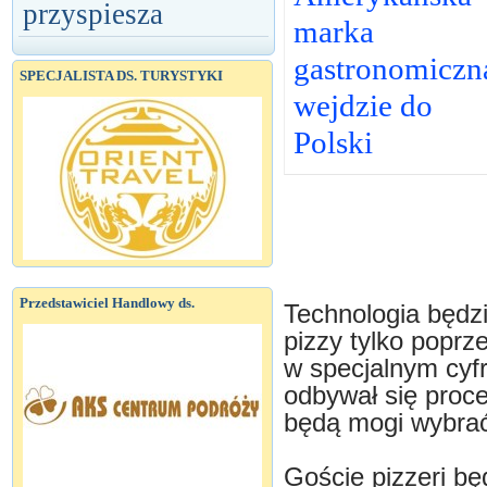
przyspiesza
marka
gastronomiczn
SPECJALISTA DS. TURYSTYKI
wejdzie do
Polski
Przedstawiciel Handlowy ds.
Technologia będz
pizzy tylko poprz
w specjalnym cy
odbywał się proce
będą mogi wybrać
Goście pizzeri b