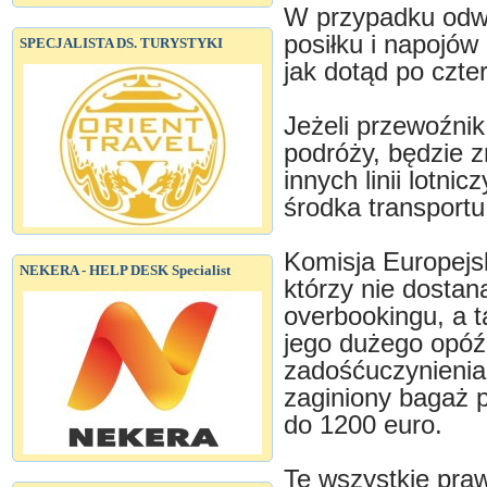
W przypadku odwo
posiłku i napojów
SPECJALISTA DS. TURYSTYKI
jak dotąd po czte
Jeżeli przewoźnik
podróży, będzie z
innych linii lotni
środka transportu
Komisja Europejs
NEKERA - HELP DESK Specialist
którzy nie dostan
overbookingu, a 
jego dużego opóź
zadośćuczynienia
zaginiony bagaż 
do 1200 euro.
Te wszystkie praw