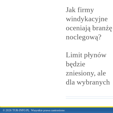
Jak firmy
windykacyjne
oceniają branżę
noclegową?
Limit płynów
będzie
zniesiony, ale
dla
wybranych
© 2026 TUR-INFO.PL. Wszystkie prawa zastrzeżone.