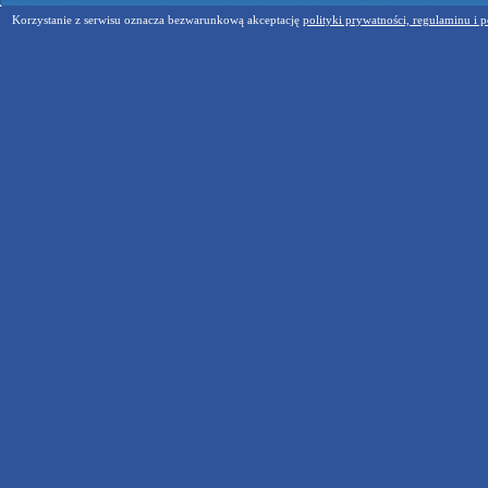
Korzystanie z serwisu oznacza bezwarunkową akceptację
polityki prywatności, regulaminu i p