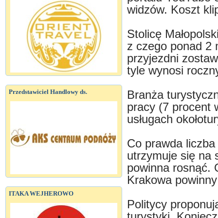
widzów. Koszt kli
Stolicę Małopolsk
z czego ponad 2 m
przyjezdni zostawi
tyle wynosi roczn
Przedstawiciel Handlowy ds.
Branża turystyczn
pracy (7 procent 
usługach okołotur
Co prawda liczba 
utrzymuje się na 
powinna rosnąć. 
Krakowa powinny 
ITAKA WEJHEROWO
Politycy proponuj
turystyki. Koniec