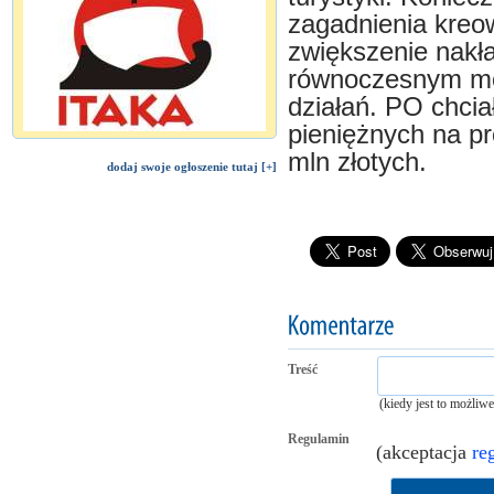
zagadnienia kreo
zwiększenie nakł
równoczesnym mo
działań. PO chci
pieniężnych na p
mln złotych.
dodaj swoje ogłoszenie tutaj [+]
Treść
(kiedy jest to możliw
Regulamin
(akceptacja
re