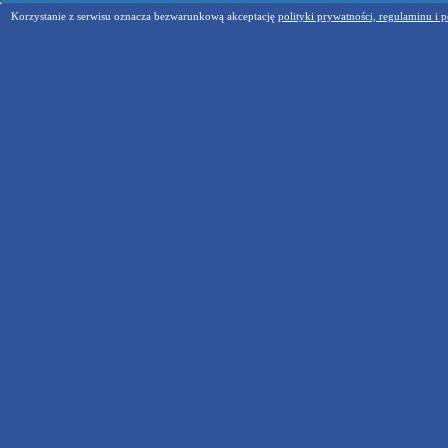
Korzystanie z serwisu oznacza bezwarunkową akceptację
polityki prywatności, regulaminu i p