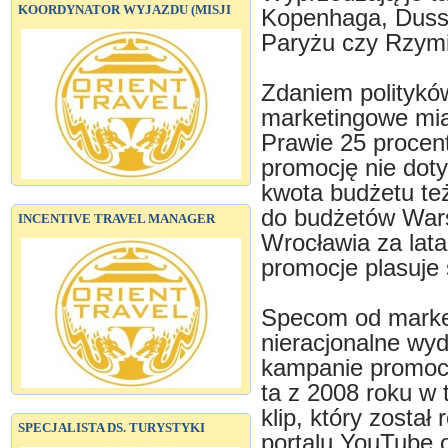
KOORDYNATOR WYJAZDU (MISJI
Kopenhaga, Dusse
Paryżu czy Rzymie
Zdaniem polityków
marketingowe mia
Prawie 25 procent
promocję nie dot
kwota budżetu też
do budżetów War
INCENTIVE TRAVEL MANAGER
Wrocławia za lat
promocje plasuje s
Specom od market
nieracjonalne wy
kampanie promocy
ta z 2008 roku w
klip, który zosta
SPECJALISTA DS. TURYSTYKI
portalu YouTube o