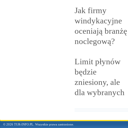
Jak firmy
windykacyjne
oceniają branżę
noclegową?
Limit płynów
będzie
zniesiony, ale
dla
wybranych
© 2026 TUR-INFO.PL. Wszystkie prawa zastrzeżone.