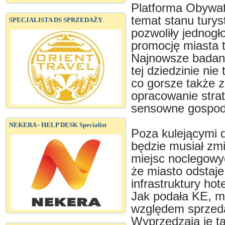
Platforma Obywat
temat stanu turys
SPECJALISTA DS SPRZEDAŻY
pozwoliły jednogło
promocję miasta to
Najnowsze badani
tej dziedzinie nie
co gorsze także z
opracowanie strat
sensowne gospod
NEKERA - HELP DESK Specialist
Poza kulejącymi 
będzie musiał zmi
miejsc noclegowyc
że miasto odsta
infrastruktury hot
Jak podała KE, m
względem sprzed
Wyprzedzają je ta