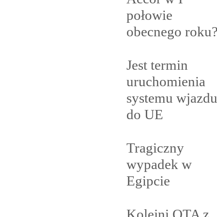
połowie
obecnego
roku
Jest termin
uruchomienia
systemu wjazd
do
UE
Tragiczny
wypadek w
Egipcie
Kolejni OTA z