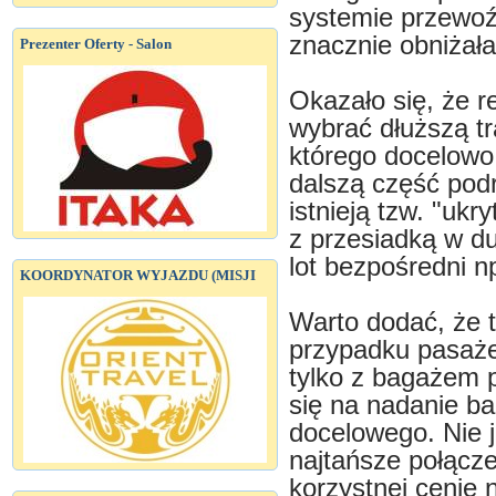
systemie przewoźn
znacznie obniżała
Prezenter Oferty - Salon
Okazało się, że re
wybrać dłuższą tr
którego docelowo
dalszą część podr
istnieją tzw. "ukr
z przesiadką w du
lot bezpośredni 
KOORDYNATOR WYJAZDU (MISJI
Warto dodać, że t
przypadku pasaże
tylko z bagażem 
się na nadanie ba
docelowego. Nie j
najtańsze połącze
korzystnej cenie n