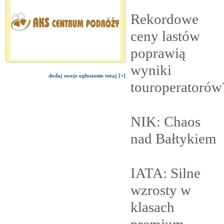
Rekordowe
ceny lastów
poprawią
wyniki
dodaj swoje ogłoszenie tutaj [+]
touroperatorów
NIK: Chaos
nad
Bałtykiem
IATA: Silne
wzrosty w
klasach