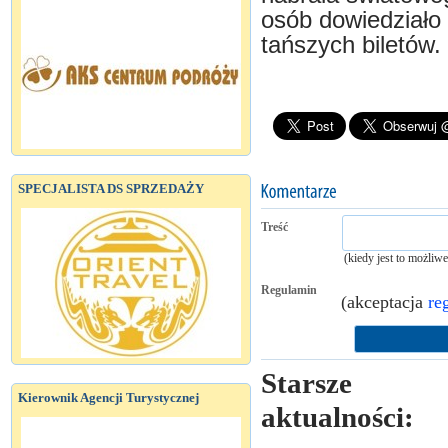
osób dowiedziało
tańszych biletów.
SPECJALISTA DS SPRZEDAŻY
Treść
(kiedy jest to możliw
Regulamin
(akceptacja
re
Starsze
Kierownik Agencji Turystycznej
aktualności: