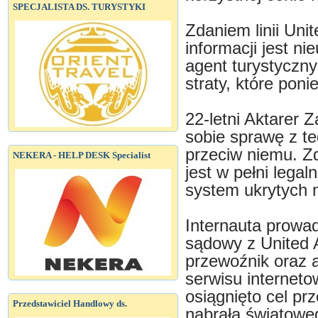
SPECJALISTA DS. TURYSTYKI
Zdaniem linii Unit
informacji jest n
agent turystyczny
straty, które ponie
22-letni Aktarer 
sobie sprawę z t
przeciw niemu. Zd
NEKERA - HELP DESK Specialist
jest w pełni lega
system ukrytych 
Internauta prowad
sądowy z United A
przewoźnik oraz 
serwisu internet
osiągnięto cel pr
Przedstawiciel Handlowy ds.
nabrała światowe