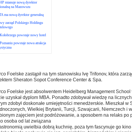
HP mianuje nową dyrektor
gionalną na Mazowszu
TA ma nową dyrektor generalną
wy zarząd Polskiego Holdingu
telowego
Kołobrzegu powstaje nowy hotel
Poznaniu powstaje nowa atrakcja
ystyczna
co Foelske zastąpił na tym stanowisku Ivę Trifonov, która zarz
ektem Sheraton Sopot Conference Center & Spa.
co Foelske jest absolwentem Heidelberg Management School
ie uzyskał dyplom MBA. Ponadto zdobywał wiedzę na licznych 
rym zdobył doskonałe umiejętności menedżerskie. Mieszkał w 
dnoczonych, Wielkiej Brytanii, Turcji, Szwajcarii, Niemczech i 
bionym zajęciem jest podróżowanie, a sposobem na relaks po p
o osoba od lat związana
astronomią uwielbia dobrą kuchnię, poza tym fascynuje go kino 