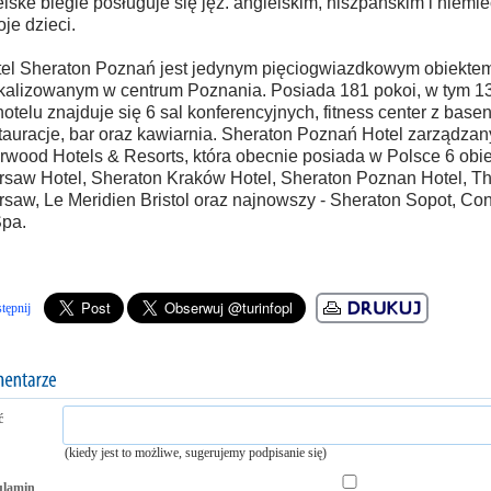
lske biegle posługuje się jęz. angielskim, hiszpańskim i niemi
je dzieci.
el Sheraton Poznań jest jedynym pięciogwiazdkowym obiektem
kalizowanym w centrum Poznania. Posiada 181 pokoi, w tym 1
otelu znajduje się 6 sal konferencyjnych, fitness center z base
tauracje, bar oraz kawiarnia. Sheraton Poznań Hotel zarządzany
rwood Hotels & Resorts, która obecnie posiada w Polsce 6 obi
saw Hotel, Sheraton Kraków Hotel, Sheraton Poznan Hotel, T
saw, Le Meridien Bristol oraz najnowszy - Sheraton Sopot, Co
pa.
tępnij
ć
(kiedy jest to możliwe, sugerujemy podpisanie się)
ulamin