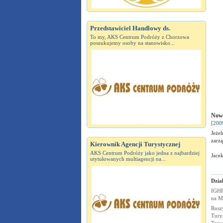
Przedstawiciel Handlowy ds.
To my, AKS Centrum Podróży z Chorzowa
poszukujemy osoby na stanowisko...
Nowy
[200
Jeżel
zarzą
Kierownik Agencji Turystycznej
AKS Centrum Podróży jako jedna z najbardziej
Jace
utytułowanych multiagencji na...
Dział
IGHP
na
M
Rusz
Turys