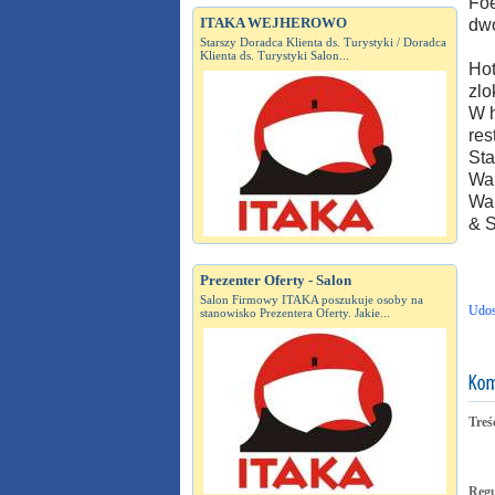
Foe
ITAKA WEJHEROWO
dwo
Starszy Doradca Klienta ds. Turystyki / Doradca
Klienta ds. Turystyki Salon...
Hot
zlo
W h
res
Sta
War
War
& S
Prezenter Oferty - Salon
Salon Firmowy ITAKA poszukuje osoby na
Udos
stanowisko Prezentera Oferty. Jakie...
Treś
Reg