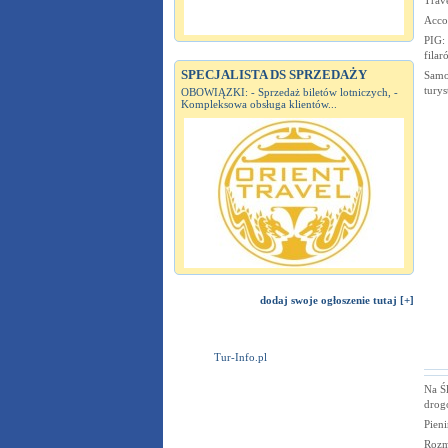
Trav
Acco
PIG:
fila
SPECJALISTA DS SPRZEDAŻY
Samo
tury
OBOWIĄZKI: - Sprzedaż biletów lotniczych, -
Kompleksowa obsługa klientów...
dodaj swoje ogłoszenie tutaj [+]
Tur-Info.pl
Na Ś
dro
Pien
Rozm