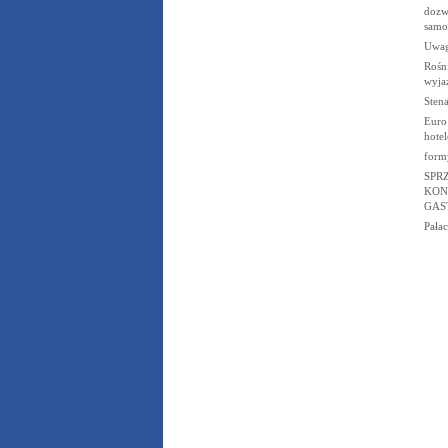
dozw
samo
Uwag
Rośn
wyja
Stena
Euro
hotel
form
SPR
KON
GAS
Pała