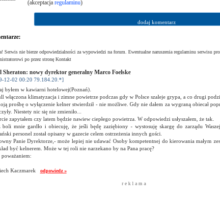
(akceptacja
regulaminu
)
ntarze:
! Serwis nie bierze odpowiedzialności za wypowiedzi na forum. Ewentualne naruszenia regulaminu serwisu pro
istratorowi po przez stronę Kontakt
l Sheraton: nowy dyrektor generalny Marco Foelske
9-12-02 00:20 79.184.20.*]
aj byłem w kawiarni hotelowej(Poznań).
ll włączona klimatyzacja i zimne powietrze podczas gdy w Polsce szaleje grypa, a co drugi podz
ją prośbę o wyłączenie kelner stwierdził - nie możliwe. Gdy nie dałem za wygraną obiecał popr
zyły. Niestety nic się nie zmieniło...
cie zapytałem czy latem będzie nawiew ciepłego powietrza. W odpowiedzi usłyszałem, że tak.
z boli mnie gardło i obiecuję, że jeśli będę zaziębiony - wystosuję skargę do zarządu Wasze
ński personel został opisany w gazecie celem ostrzeżenia innych gości.
owny Panie Dyrektorze,- może lepiej nie udawać Osoby kompetentnej do kierowania małym ze
ład być kelnerem. Może w tej roli nie narzekano by na Pana pracę?
e poważaniem:
iech Kaczmarek
odpowiedz »
r e k l a m a