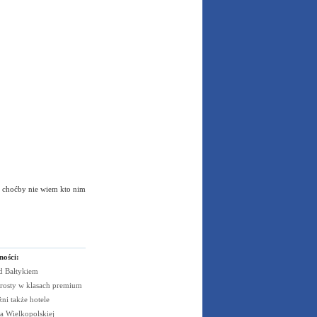
o choćby nie wiem kto nim
ności:
ad
Bałtykiem
rosty w klasach
premium
żni także
hotele
 Wielkopolskiej