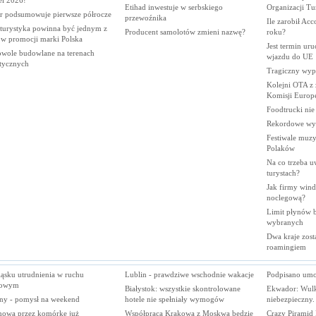
el
2026!
Etihad inwestuje w serbskiego
Organizacji
Tu
r podsumowuje pierwsze
półrocze
przewoźnika
Ile zarobił Ac
 turystyka powinna być jednym z
Producent samolotów zmieni
nazwę?
roku?
rów promocji marki
Polska
Jest termin ur
wole budowlane na terenach
wjazdu do
UE
stycznych
Tragiczny wy
Kolejni OTA z
Komisji
Europe
Foodtrucki ni
Rekordowe wy
Festiwale muzy
Polaków
Na co trzeba u
turystach?
Jak firmy wind
noclegową?
Limit płynów bę
wybranych
Dwa kraje zost
roamingiem
ląsku utrudnienia w ruchu
Lublin - prawdziwe wschodnie wakacje
Podpisano umo
gowym
Białystok: wszystkie skontrolowane
Ekwador: Wul
iny - pomysł na weekend
hotele nie spełniały wymogów
niebezpieczny.
owa przez komórkę już
Współpraca Krakowa z Moskwą będzie
Crazy Piramid P