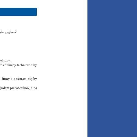
simy zgłaszać
iębiony.
osić służby techniczne by
j firmy i postaram się by
społem pracowników, a na