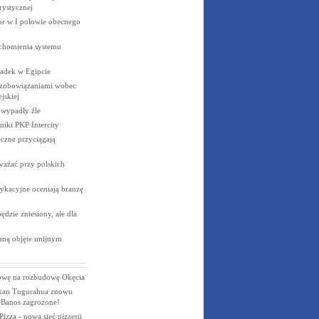
rystycznej
cor w I połowie obecnego
uchomienia systemu
padek w
Egipcie
 zobowiązaniami wobec
jskiej
e wypadły
źle
niki PKP
Intercity
czne przyciągają
ważać przy polskich
ykacyjne oceniają branżę
dzie zniesiony, ale dla
aną objęte unijnym
wę na rozbudowę Okęcia
kan Tugurahua znowu
 Banos zagrożone!
izza - nowa sieć pizzerii