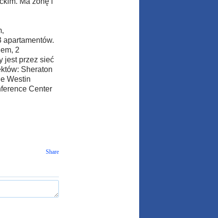
eckim. Ma żonę i
,
3 apartamentów.
nem, 2
 jest przez sieć
ektów: Sheraton
he Westin
nference Center
Share