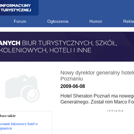
Forum
Ogłoszenia
Humor
Rekl
Nowy dyrektor generalny hote
Poznaniu
2009-06-08
Hotel Sheraton Poznań ma nowego
Generalnego. Został nim Marco Fo
r e k l a m a
bacz także
wstanie luksusowy hotel w
jmieście