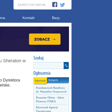
ZAJRZYJ DO NAS NA:
ama
Kontakt
Bazy
lu Sheraton w
 Dyrektora
Kategorie
Najnowsze
elske.
Przedstawiciel Handlowy
ds. Wyjazdów Grupowych
Prezenter Oferty - Salon
Firmowy ITAKA
Kierownik Agencji
Turystycznej