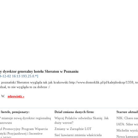
 dyrektor generalny hotelu Sheraton w Poznaniu
9-12-02 16:13 193.25.0.*]
i poznański Sheraton wygląda tak jak krakowski http://www.domoklik.pl/pl/kalejdoskop/1359, t
dzał, to nie wygląda to za dobrze :/
k W.
odpowiedz »
 hotele, pensjonaty:
Dział zmiana danych firm:
Starsze aktual
 mianuje nową dyrektor regionalną
Więcej Polaków odwiedza Skanię. Jak
NIK: Chaos n
azowszu
duży
wzrost?
IATA: Silne wz
ył Promocyjny Program Wsparcia
Zmiany w Zarządzie
LOT
Michelin wyró
tyki Przyjazdowej i Incentive
Sieć kawiarni zmienia
właściciela
Nowa kampania