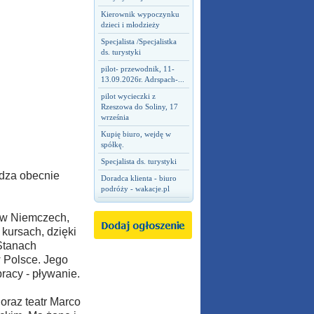
Kierownik wypoczynku
dzieci i młodzieży
Specjalista /Specjalistka
ds. turystyki
pilot- przewodnik, 11-
13.09.2026r. Adrspach-...
pilot wycieczki z
Rzeszowa do Soliny, 17
września
Kupię biuro, wejdę w
spółkę.
Specjalista ds. turystyki
ądza obecnie
Doradca klienta - biuro
podróży - wakacje.pl
 w Niemczech,
kursach, dzięki
Stanach
w Polsce. Jego
racy - pływanie.
oraz teatr Marco