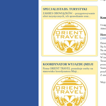
SPECJALISTA DS. TURYSTYKI
ZAKRES OBOWIĄZKÓW: - przygotowywanie
ofert turystycznych, ich sprawdzanie oraz...
Kome
Uwaga
Admin
Hote
[200
Dzisi
Na fu
Na mo
wyłąc
W żar
Tera
KOORDYNATOR WYJAZDU (MISJI
pozna
Szan
Firma ORIENT TRAVEL poszukuje osoby na
stanowisko koordynatora Misji...
przyk
Z ni
Wojc