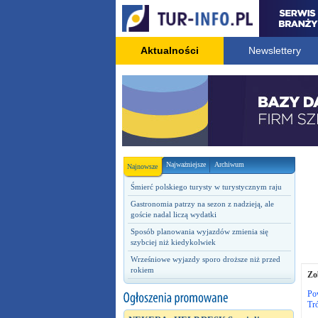
Aktualności
Newslettery
Najważniejsze
Archiwum
Najnowsze
Śmierć polskiego turysty w turystycznym raju
Gastronomia patrzy na sezon z nadzieją, ale
goście nadal liczą wydatki
Sposób planowania wyjazdów zmienia się
szybciej niż kiedykolwiek
Wrześniowe wyjazdy sporo droższe niż przed
rokiem
Zo
Po
Tró