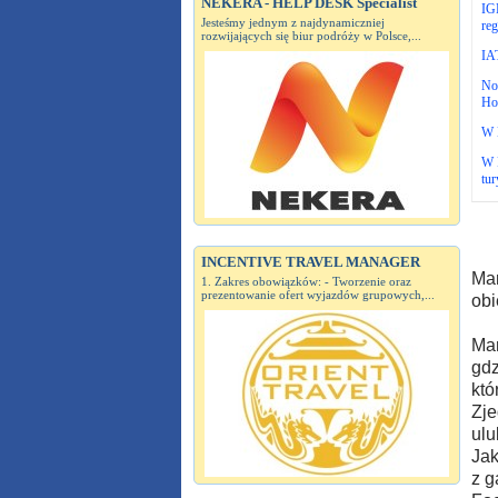
NEKERA - HELP DESK Specialist
IG
Jesteśmy jednym z najdynamiczniej
re
rozwijających się biur podróży w Polsce,...
IA
No
Ho
W 
W 
tur
INCENTIVE TRAVEL MANAGER
Mar
1. Zakres obowiązków: - Tworzenie oraz
prezentowanie ofert wyjazdów grupowych,...
obi
Mar
gdz
któ
Zje
ulu
Jak
z g