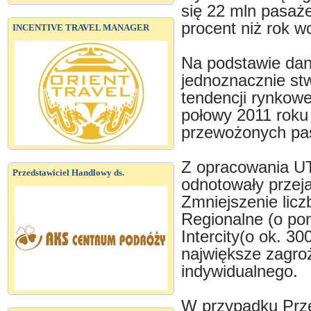
się 22 mln pasaże
procent niż rok w
INCENTIVE TRAVEL MANAGER
Na podstawie dan
jednoznacznie stw
tendencji rynkow
połowy 2011 roku
przewożonych pa
Z opracowania UT
Przedstawiciel Handlowy ds.
odnotowały przeja
Zmniejszenie lic
Regionalne (o po
Intercity(o ok. 3
największe zagro
indywidualnego.
W przypadku Prz