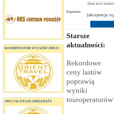
(kiedy jest to możliw
Regulamin
(akceptacja
re
Starsze
aktualności:
KOORDYNATOR WYJAZDU (MISJI
Rekordowe
ceny lastów
poprawią
wyniki
touroperatorów
SPECJALISTA DS SPRZEDAŻY