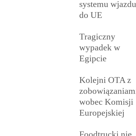
systemu wjazd
do
UE
Tragiczny
wypadek w
Egipcie
Kolejni OTA z
zobowiązaniam
wobec Komisji
Europejskiej
Foodtrucki nie