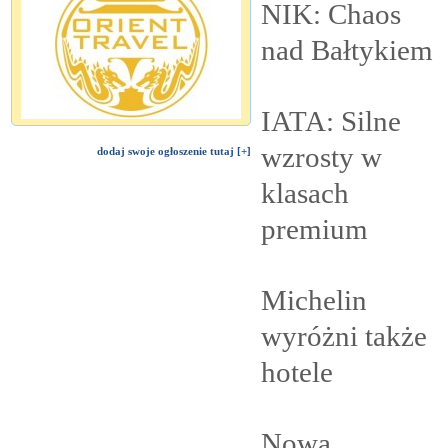
NIK: Chaos
nad
Bałtykiem
IATA: Silne
wzrosty w
dodaj swoje ogłoszenie tutaj [+]
klasach
premium
Michelin
wyróżni także
hotele
Nowa