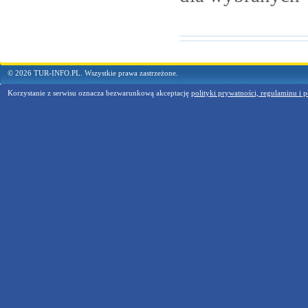
© 2026 TUR-INFO.PL. Wszystkie prawa zastrzeżone.
Korzystanie z serwisu oznacza bezwarunkową akceptację
polityki prywatności, regulaminu i p