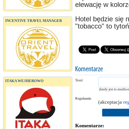
elewację w kolor
Hotel będzie się 
INCENTIVE TRAVEL MANAGER
"tobacco" to tytoń
Treść
ITAKA WEJHEROWO
(kiedy jest to możliw
Regulamin
(akceptacja
re
Komentarze: