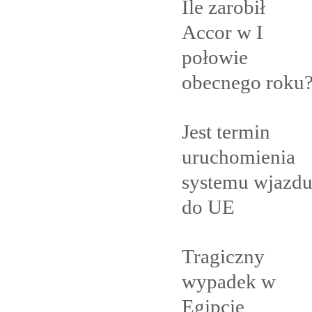
Ile zarobił
Accor w I
połowie
obecnego
roku
Jest termin
uruchomienia
systemu wjazd
do
UE
Tragiczny
wypadek w
Egipcie