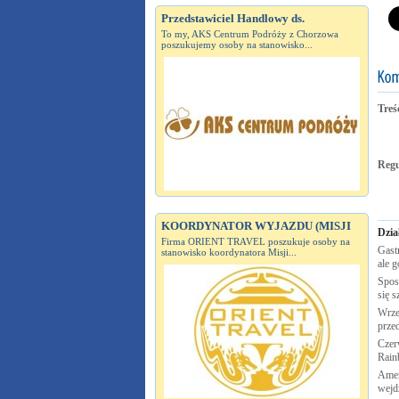
Przedstawiciel Handlowy ds.
To my, AKS Centrum Podróży z Chorzowa
poszukujemy osoby na stanowisko...
Treś
Reg
KOORDYNATOR WYJAZDU (MISJI
Dzia
Firma ORIENT TRAVEL poszukuje osoby na
Gastr
stanowisko koordynatora Misji...
ale g
Spos
się s
Wrze
prze
Czer
Rai
Amer
wejd