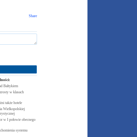
Share
lności:
ad
Bałtykiem
zrosty w klasach
żni także
hotele
 Wielkopolskiej
rystycznej
cor w I połowie obecnego
uchomienia systemu