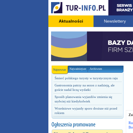
Aktualności
Newslettery
Najważniejsze
Archiwum
Najnowsze
Śmierć polskiego turysty w turystycznym raju
Gastronomia patrzy na sezon z nadzieją, ale
goście nadal liczą wydatki
Sposób planowania wyjazdów zmienia się
szybciej niż kiedykolwiek
Wrześniowe wyjazdy sporo droższe niż przed
rokiem
Zo
Rus
Bo