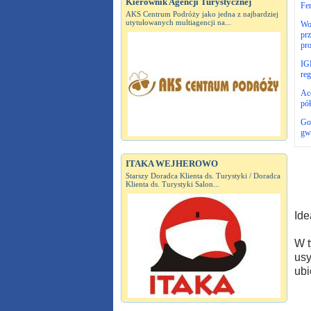
Kierownik Agencji Turystycznej
Fe
AKS Centrum Podróży jako jedna z najbardziej
utytułowanych multiagencji na...
Wo
prz
pro
IG
re
Ac
pół
Go
gw
ITAKA WEJHEROWO
Starszy Doradca Klienta ds. Turystyki / Doradca
Klienta ds. Turystyki Salon...
Ide
W t
usy
ubi