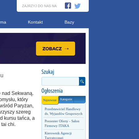
ZAJRZYJ DO NAS NA:
ama
Kontakt
Bazy
żu
ę nad Sekwaną.
omysłu, który
Kategorie
Najnowsze
 wśród Paryżan,
Przedstawiciel Handlowy
arzyszy szereg
ds. Wyjazdów Grupowych
 kursu tańca, a
Prezenter Oferty - Salon
ai chi.
Firmowy ITAKA
Kierownik Agencji
Turystycznej