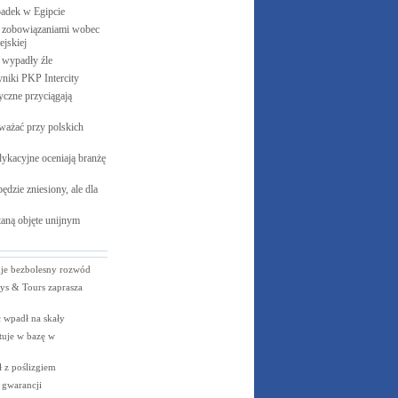
padek w
Egipcie
 zobowiązaniami wobec
jskiej
e wypadły
źle
yniki PKP
Intercity
czne przyciągają
ważać przy polskich
ykacyjne oceniają branżę
ędzie zniesiony, ale dla
aną objęte unijnym
uje bezbolesny rozwód
ays & Tours zaprasza
 wpadł na skały
tuje w bazę w
ł z poślizgiem
 gwarancji