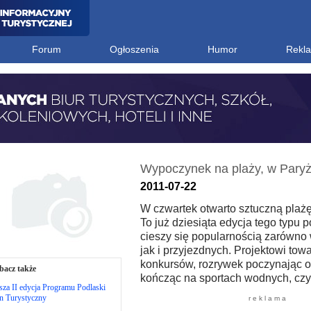
Forum
Ogłoszenia
Humor
Rekl
Wypoczynek na plaży, w Pary
2011-07-22
W czwartek otwarto sztuczną plaż
To już dziesiąta edycja tego typu p
cieszy się popularnością zarówno
jak i przyjezdnych. Projektowi tow
konkursów, rozrywek poczynając od
bacz także
kończąc na sportach wodnych, czy t
za II edycja Programu Podlaski
n Turystyczny
r e k l a m a