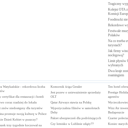
Tragiczny wy
Kolejni OTA z
Komisji
Europe
Foodtrucki ni
Rekordowe w
Festiwale muzy
Polaków
Na co trzeba u
turystach?
Jak firmy wind
noclegową?
Limit płynów b
wybranych
Dwa kraje zost
roamingiem
a Watykańskie - rekordowa liczba
Komornik ściga Gessler
Ten hotel ofer
stów
Jest pozew o unieważnienie sprzedaży
Prestige Holid
certyfikat dla restauracji i hoteli
OLT
agentów
wo coraz rzadziej do lokalu
Qatar Airways stawia na Polskę
Wycieczkowiec
t znów niedostępny dla turystów
Wypożyczalnia filmów w samolotach
Wizz Air inwes
Delty
Budapeszcie
ina promuje swoją kulturę w Polsce
Pakiet ubezpieczeń dla podróżujących
Czarter polecia
że Dzień Kobiet w puszczy?
Czy lotnisko w Lublinie zdąży??
Koniec starych
szek trzy tygodnie koczował na