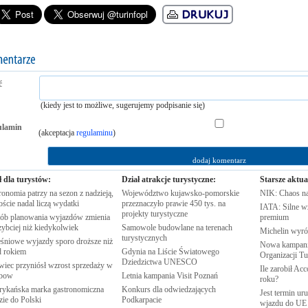
ć
(kiedy jest to możliwe, sugerujemy podpisanie się)
ulamin
(akceptacja
regulaminu
)
ł dla turystów:
Dział atrakcje turystyczne:
Starsze aktua
onomia patrzy na sezon z nadzieją,
Województwo kujawsko-pomorskie
NIK: Chaos n
oście nadal liczą
wydatki
przeznaczyło prawie 450 tys. na
IATA: Silne w
projekty
turystyczne
ób planowania wyjazdów zmienia
premium
zybciej niż
kiedykolwiek
Samowole budowlane na terenach
Michelin wyró
turystycznych
śniowe wyjazdy sporo droższe niż
Nowa kampania
d
rokiem
Gdynia na Liście Światowego
Organizacji
Tu
Dziedzictwa
UNESCO
wiec przyniósł wzrost sprzedaży w
Ile zarobił Ac
nbow
Letnia kampania Visit
Poznań
roku?
ykańska marka gastronomiczna
Konkurs dla odwiedzających
Jest termin ur
zie do
Polski
Podkarpacie
wjazdu do
UE