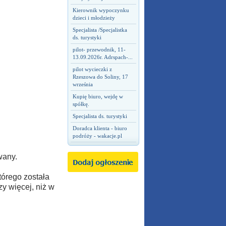
Kierownik wypoczynku
dzieci i młodzieży
Specjalista /Specjalistka
ds. turystyki
pilot- przewodnik, 11-
13.09.2026r. Adrspach-...
pilot wycieczki z
Rzeszowa do Soliny, 17
września
Kupię biuro, wejdę w
spółkę.
Specjalista ds. turystyki
Doradca klienta - biuro
podróży - wakacje.pl
wany.
tórego została
zy więcej, niż w