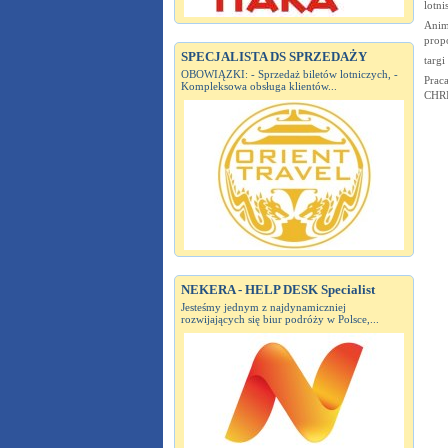
lotni
Anim
propo
SPECJALISTA DS SPRZEDAŻY
targi
OBOWIĄZKI: - Sprzedaż biletów lotniczych, -
Prac
Kompleksowa obsługa klientów...
CHRIS
NEKERA - HELP DESK Specialist
Jesteśmy jednym z najdynamiczniej
rozwijających się biur podróży w Polsce,...