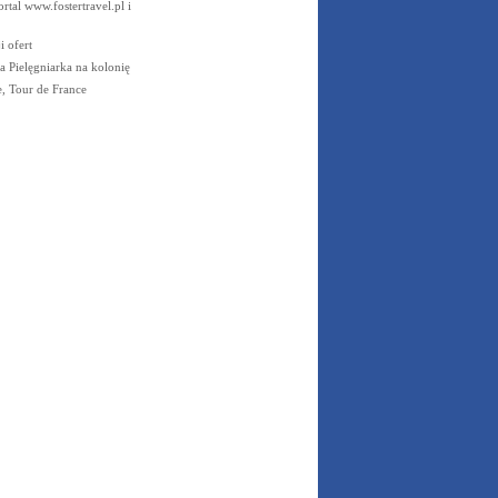
rtal www.fostertravel.pl i
 ofert
a Pielęgniarka na kolonię
, Tour de France