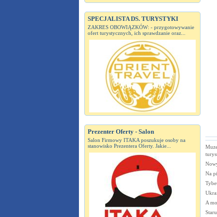
SPECJALISTA DS. TURYSTYKI
ZAKRES OBOWIĄZKÓW: - przygotowywanie
ofert turystycznych, ich sprawdzanie oraz...
Prezenter Oferty - Salon
Salon Firmowy ITAKA poszukuje osoby na
stanowisko Prezentera Oferty. Jakie...
Muze
tury
Nowy 
Na pi
Tybe
Ukra
A mo
Staru