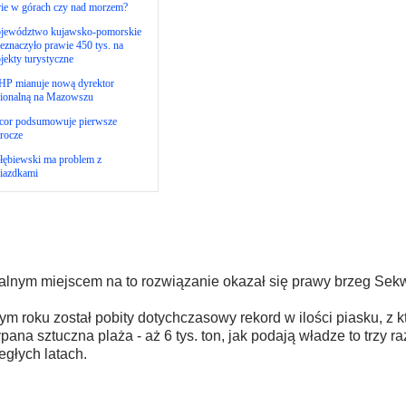
rie w górach czy nad morzem?
jewództwo kujawsko-pomorskie
eznaczyło prawie 450 tys. na
jekty turystyczne
HP mianuje nową dyrektor
gionalną na Mazowszu
cor podsumowuje pierwsze
rocze
łębiewski ma problem z
iazdkami
alnym miejscem na to rozwiązanie okazał się prawy brzeg Sek
ym roku został pobity dotychczasowy rekord w ilości piasku, z k
pana sztuczna plaża - aż 6 tys. ton, jak podają władze to trzy ra
egłych latach.