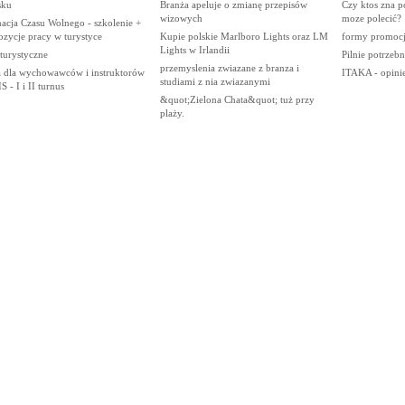
sku
Branża apeluje o zmianę przepisów
Czy ktos zna po
wizowych
moze polecić?
acja Czasu Wolnego - szkolenie +
zycje pracy w turystyce
Kupie polskie Marlboro Lights oraz LM
formy promocji
Lights w Irlandii
 turystyczne
Pilnie potrzebn
przemyslenia zwiazane z branza i
a dla wychowawców i instruktorów
ITAKA - opinie
studiami z nia zwiazanymi
 - I i II turnus
&quot;Zielona Chata&quot; tuż przy
plaży.