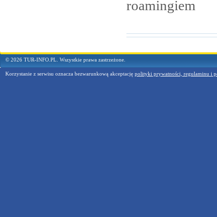
roamingiem
© 2026 TUR-INFO.PL. Wszystkie prawa zastrzeżone.
Korzystanie z serwisu oznacza bezwarunkową akceptację
polityki prywatności, regulaminu i p