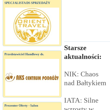
SPECJALISTA DS SPRZEDAŻY
Starsze
Przedstawiciel Handlowy ds.
aktualności:
NIK: Chaos
nad
Bałtykiem
IATA: Silne
Prezenter Oferty - Salon
wzrosty w