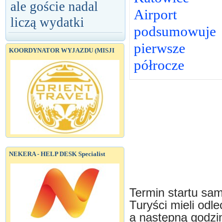
ale goście nadal
Airport
liczą wydatki
podsumowuje
pierwsze
KOORDYNATOR WYJAZDU (MISJI
półrocze
NEKERA - HELP DESK Specialist
Termin startu sam
Turyści mieli odl
a następną godzin