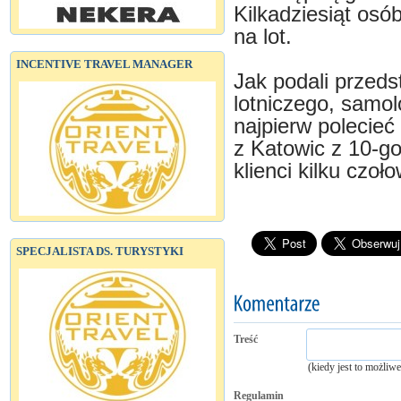
Kilkadziesiąt osó
na lot.
INCENTIVE TRAVEL MANAGER
Jak podali przeds
lotniczego, samolo
najpierw polecieć
z Katowic z 10-go
klienci kilku czo
SPECJALISTA DS. TURYSTYKI
Treść
(kiedy jest to możliw
Regulamin