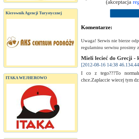
(akceptacja
re
Kierownik Agencji Turystycznej
Komentarze:
Uwaga! Serwis nie bierze od
regulaminu serwisu prosimy z
Mieli lecieć do Grecji -
[2012-08-16 14:38 46.134.44
I co z tego???To normaln
ITAKA WEJHEROWO
chce.Zaplaccie wiecej tym d