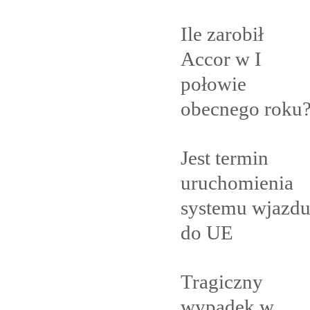
Ile zarobił
Accor w I
połowie
obecnego
roku
Jest termin
uruchomienia
systemu wjazd
do
UE
Tragiczny
wypadek w